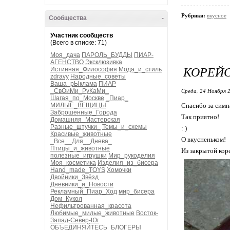
Рубрики:
вкусное
Сообщества
-
Участник сообществ
(Всего в списке: 71)
Моя_дача
ПАРОЛЬ_БУДДЫ
ПИАР-
АГЕНСТВО
Эксклюзивка
КОРЕЙС
Истинная_Философия
Мода_и_стиль
zdravy
Народные_советы
Ваша_рЫклама
ПИАР
Среда, 24 Ноября 2
_СвОиМи_РуКаМи_
Шагая_по_Москве
_Пиар_
МИЛЫЕ_ВЕЩИЦЫ
Спасибо за симп
Заброшенные_Города
Так приятно!
Домашняя_Мастерская
Разные_штучки_
Темы_и_схемы
: )
Красивые_животные
О вкусненьком!
_Все__Для__Днева_
Птицы_и_животные
Из закрытой кор
полезные_игрушки
Мир_рукоделия
Моя_косметика
Изделия_из_бисера
Hand_made_TOYS
Хомочки
Двойники_Звёзд
Дневники_и_Новости
Рекламный_Пиар_Ход
мир_бисера
Дом_Кукол
Нефильтрованная_красота
Любимые_милые_животные
Восток-
Запад-Север-Юг
ОБЪЕДИНЯЙТЕСЬ_БЛОГЕРЫ