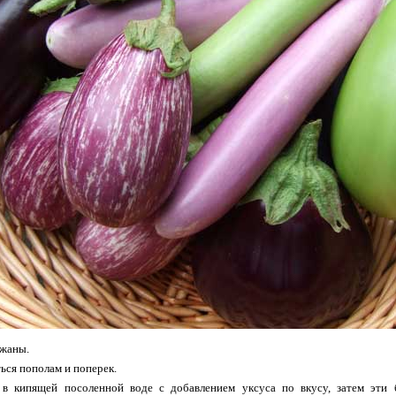
жаны.
ься пополам и поперек.
в кипящей посоленной воде с добавлением уксуса по вкусу, затем эти