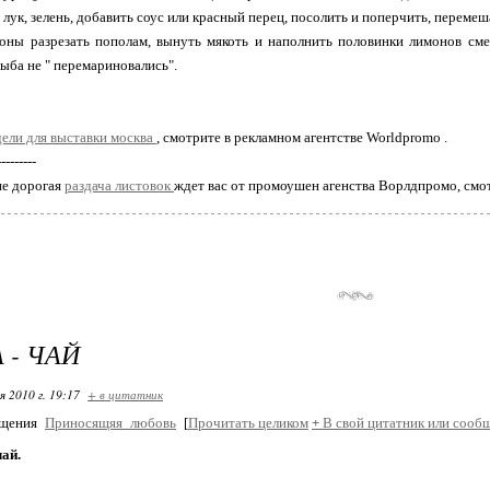
 лук, зелень, добавить соус или красный перец, посолить и поперчить, перемеш
оны разрезать пополам, вынуть мякоть и наполнить половинки лимонов смес
рыба не " перемариновались".
ели для выставки москва
, смотрите в рекламном агентстве Worldpromo .
---------
не дорогая
раздача листовок
ждет вас от промоушен агенства Ворлдпромо, смо
 - ЧАЙ
я 2010 г. 19:17
+ в цитатник
бщения
Приносящяя_любовь
[
Прочитать целиком
+
В свой цитатник или сооб
ай.