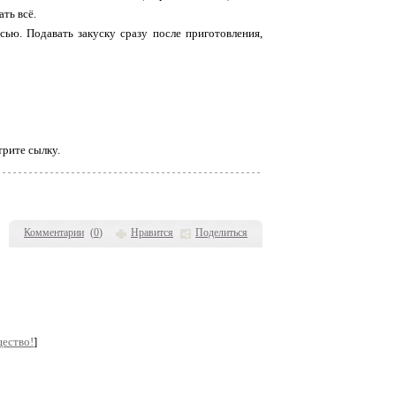
ать всё.
ью. Подавать закуску сразу после приготовления,
трите сылку.
Комментарии
(
0
)
Нравится
Поделиться
щество!
]