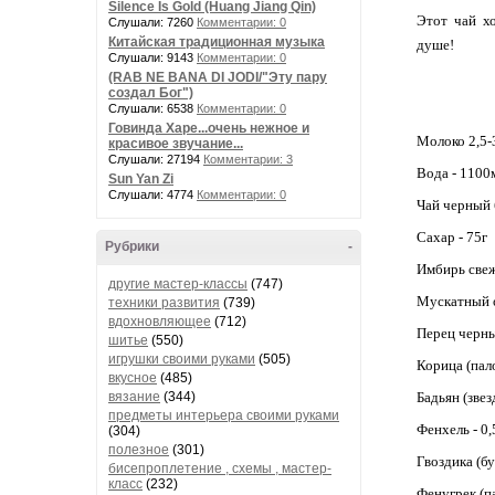
Silence Is Gold (Huang Jiang Qin)
Этот чай х
Слушали: 7260
Комментарии: 0
Китайская традиционная музыка
душе!
Слушали: 9143
Комментарии: 0
(RAB NE BANA DI JODI/"Эту пару
создал Бог")
Слушали: 6538
Комментарии: 0
Говинда Харе...очень нежное и
Молоко 2,5-
красивое звучание...
Слушали: 27194
Комментарии: 3
Вода - 1100
Sun Yan Zi
Слушали: 4774
Комментарии: 0
Чай черный 
Сахар - 75г
Рубрики
-
Имбирь свеж
другие мастер-классы
(747)
Мускатный о
техники развития
(739)
вдохновляющее
(712)
Перец черны
шитье
(550)
игрушки своими руками
(505)
Корица (пало
вкусное
(485)
вязание
(344)
Бадьян (звез
предметы интерьера своими руками
Фенхель - 0,
(304)
полезное
(301)
Гвоздика (бу
бисепроплетение , схемы , мастер-
класс
(232)
Фенугрек (па