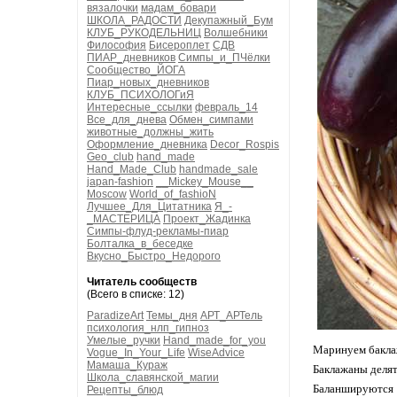
вязалочки
мадам_бовари
ШКОЛА_РАДОСТИ
Декупажный_Бум
КЛУБ_РУКОДЕЛЬНИЦ
Волшебники
Философия
Бисероплет
СДВ
ПИАР_дневников
Симпы_и_ПЧёлки
Сообщество_ЙОГА
Пиар_новых_дневников
КЛУБ_ПСИХОЛОГиЯ
Интересные_ссылки
февраль_14
Все_для_днева
Обмен_симпами
животные_должны_жить
Оформление_дневника
Decor_Rospis
Geo_club
hand_made
Hand_Made_Club
handmade_sale
japan-fashion
__Mickey_Mouse__
Moscow
World_of_fashioN
Лучшее_Для_Цитатника
Я_-
_МАСТЕРИЦА
Проект_Жадинка
Симпы-флуд-рекламы-пиар
Болталка_в_беседке
Вкусно_Быстро_Недорого
Читатель сообществ
(Всего в списке: 12)
ParadizeArt
Темы_дня
АРТ_АРТель
психология_нлп_гипноз
Умелые_ручки
Hand_made_for_you
Маринуем бакла
Vogue_In_Your_Life
WiseAdvice
Мамаша_Кураж
Баклажаны делят
Школа_славянской_магии
Баланшируются 
Рецепты_блюд