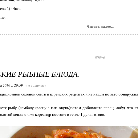
елый) - 4шт.
ие...
Читать далее...
СКИЕ РЫБНЫЕ БЛЮДА.
я 2010 г. 20:59
+ в цитатник
диционной соленой семги в корейских рецептах я не нашла но зато обнаружи
ете рыбу (камбалу,красную или окунь)потом добовляете перец, лобу( что эт
олотой кензы он же кореандр постоит в тепле 1 день готово.