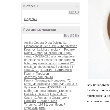
Интересы
-
Все (1)
шедевры
Постоянные читатели
-
Все (6638)
Arctika
Cobbra
Didia
Dylsineika
ElenaMoonlit
Elena_zw
Gulbar
Ketevan
Kosshechka
Milaja_moja
N__Podarok
Natali_Cimbal
Njuska888888
Olga-
canada
SVETA-290
alla_ko
brigadere
grunja
knekler
koshkarel
leonarda478
letter_any
marina_glison
marusya121
missis_anchous
natka02
yulchick-74
zabava_21
ВЕнеРИН_БАШМАЧОК
Галина_Тарасевич
Златокрылая_рыбка
Ирина_Тюменцева
Иришечка_72
Катя_Машковцева
Коронида
Ленна14
Вам понадобится
Лукавый_Ангел
МУРРМЫШКА
Камбалу почист
Майя_Шипеева
Натали_Бабченко
Наталья_Вязалка
Ольга_Вирт
проморожена не 
Ольга_Хайруллина
Ольга_шелк
молотый чеснок 
СимСим
Снежная_коза
Татьянка_1973
Шрек_Лесной
ефремчик
тимч