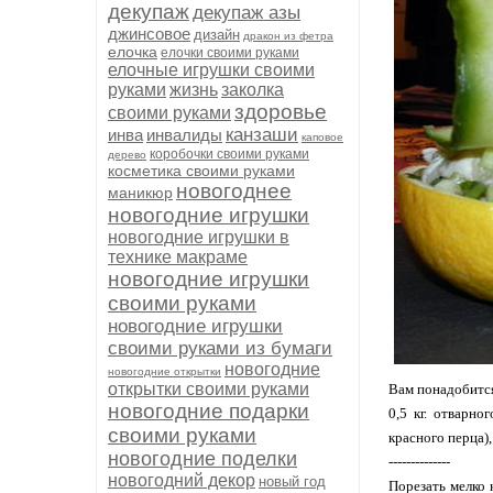
декупаж
декупаж азы
джинсовое
дизайн
дракон из фетра
елочка
елочки своими руками
елочные игрушки своими
руками
жизнь
заколка
здоровье
своими руками
канзаши
инва
инвалиды
каповое
коробочки своими руками
дерево
косметика своими руками
новогоднее
маникюр
новогодние игрушки
новогодние игрушки в
технике макраме
новогодние игрушки
своими руками
новогодние игрушки
своими руками из бумаги
новогодние
новогодние открытки
открытки своими руками
Вам понадобитс
новогодние подарки
0,5 кг. отварно
своими руками
красного перца),
новогодние поделки
--------------
новогодний декор
новый год
Порезать мелко 