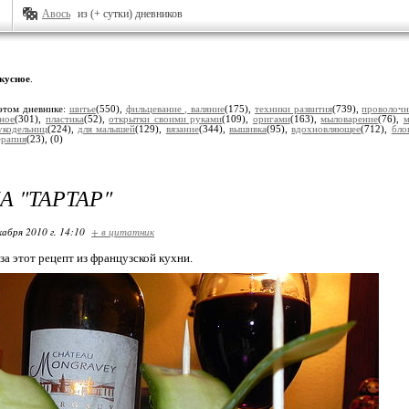
Авось
из (+ сутки) дневников
кусное
.
этом дневнике:
шитье
(550),
фильцевание , валяние
(175),
техники развития
(739),
проволочн
зное
(301),
пластика
(52),
открытки своими руками
(109),
оригами
(163),
мыловарение
(76),
м
укодельниц
(224),
для малышей
(129),
вязание
(344),
вышивка
(95),
вдохновляющее
(712),
бло
ерапия
(23),
(0)
А "ТАРТАР"
кабря 2010 г. 14:10
+ в цитатник
за этот рецепт из французской кухни.