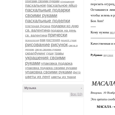
оригами своими руками
отношения
порезать огурец,
пасхальное
пасхальное яйцо
пасхальные подарки
Оставшиеся лим
своими руками
чтобы зелень и 
пасхальные поделки
Бон Апп!
подарки ко дню
плетеная бусина
-----
св. валентина
подарок на день
Кому нужны
мод
прически
св. валентина
-----------------------
рак
растения
психология
рецепт суши
Качественная и 
рисование
рисунок
свеча в
дереве
свечи своими руками
скрапбукинг
травы
суши
Рубрики:
вкусное
украшения своими
руками
упаковка подарка
упаковка подарка своими руками
упаковка своими руками
фетр
цветы из лент
цветы из ткани
МАСАЛА
Музыка
-
Вторник, 30 Ноябр
Все (10)
Это цитата соо
МАСАЛА - ч