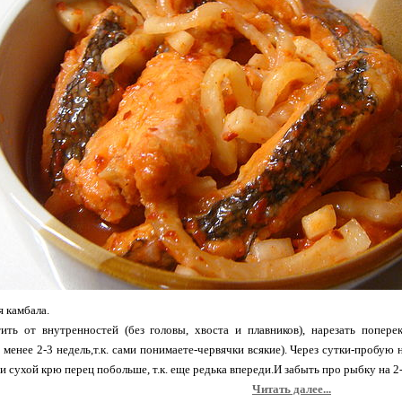
 камбала.
ить от внутренностей (без головы, хвоста и плавников), нарезать попере
менее 2-3 недель,т.к. сами понимаете-червячки всякие). Через сутки-пробую
и сухой крю перец побольше, т.к. еще редька впереди.И забыть про рыбку на 2
Читать далее...