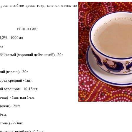
орош в зябкое время года, мне он очень по
РЕЦЕПТИК:
3,2% - 1000мл
мл
байховый (хороший цейлонский) - 20г
ий (корень) - 30г
рех средний - 1шт.
й горошком - 10-15шт.
чка) - 1шт. или 1ч.л.
дочки) - 2шт.
5ч.л.
тоны) - 2-3шт.
житник, шамбала) - 0,5ч.л.