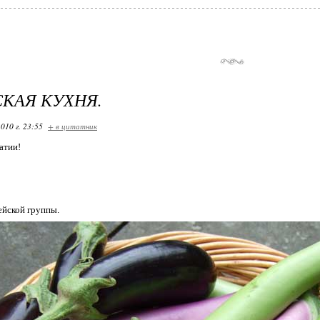
КАЯ КУХНЯ.
010 г. 23:55
+ в цитатник
атии!
ейской группы.