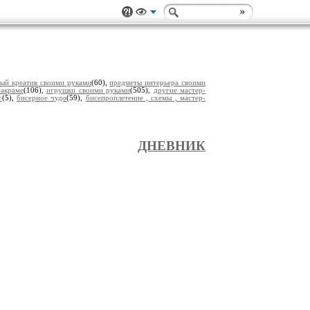
ый креатив своими руками
(60),
предметы интерьера своими
акраме
(106),
игрушки своими руками
(505),
другие мастер-
г
(5),
бисерное чудо
(59),
бисепроплетение , схемы , мастер-
ДНЕВНИК