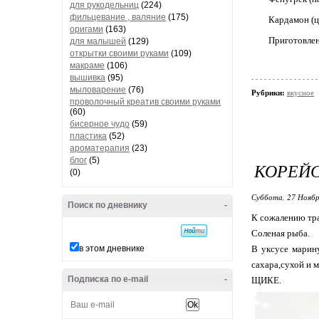
для рукодельниц
(224)
фильцевание , валяние
(175)
Кардамон (ц
оригами
(163)
Приготовлен
для малышей
(129)
открытки своими руками
(109)
макраме
(106)
вышивка
(95)
мыловарение
(76)
Рубрики:
вкусное
проволочный креатив своими руками
(60)
бисерное чудо
(59)
пластика
(52)
ароматерапия
(23)
блог
(5)
КОРЕЙ
(0)
Суббота, 27 Ноябр
Поиск по дневнику
-
К сожалению тра
Соленая рыба.
в этом дневнике
В уксусе марину
сахара,сухой и м
Подписка по e-mail
-
ЩИКЕ.