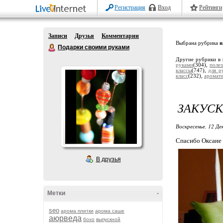
Регистрация
Вход
Рейтинги
Записи
Друзья
Комментарии
Выбрана рубрика
в
Подарки своими руками
Другие рубрики в 
руками
(304),
поле
классы
(747),
для р
класс
(232),
аромат
ЗАКУСК
Воскресенье, 12 Де
Спасибо Оксане 
В друзья
Метки
-
seo
арома плитки
арома саше
аюрведа
бохо
выпускной