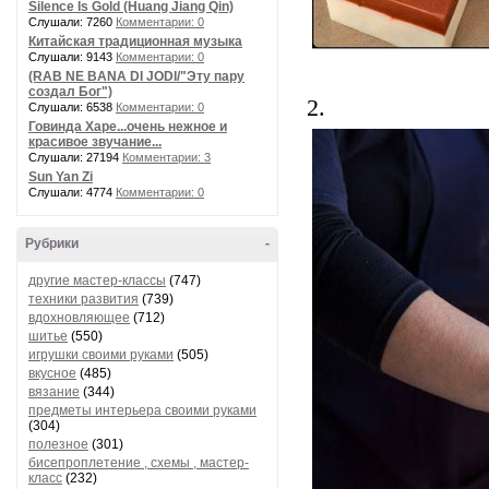
Silence Is Gold (Huang Jiang Qin)
Слушали: 7260
Комментарии: 0
Китайская традиционная музыка
Слушали: 9143
Комментарии: 0
(RAB NE BANA DI JODI/"Эту пару
создал Бог")
2.
Слушали: 6538
Комментарии: 0
Говинда Харе...очень нежное и
красивое звучание...
Слушали: 27194
Комментарии: 3
Sun Yan Zi
Слушали: 4774
Комментарии: 0
Рубрики
-
другие мастер-классы
(747)
техники развития
(739)
вдохновляющее
(712)
шитье
(550)
игрушки своими руками
(505)
вкусное
(485)
вязание
(344)
предметы интерьера своими руками
(304)
полезное
(301)
бисепроплетение , схемы , мастер-
класс
(232)