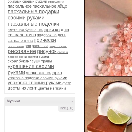
оригами своими руками
отношения
пасхальное
пасхальное яйцо
пасхальные подарки
своими руками
пасхальные поделки
подарки ко дню
плетеная бусина
св. валентина
подарок на день
прически
св. валентина
рак
растения
психология
рецепт суши
рисование
рисунок
свеча в
дереве
свечи своими руками
скрапбукинг
травы
суши
украшения своими
руками
упаковка подарка
упаковка подарка своими руками
упаковка своими руками
фетр
цветы из лент
цветы из ткани
Музыка
-
Все (10)