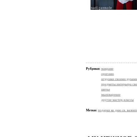
Рубрики:
макраме
оригами
игрушки своими рукам
предметы интерьера св
шитье
мыловарение
другие мастер-классы
Метки:
подарки ко дню св. валент