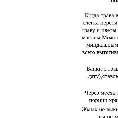
по
Когда трава 
слегка перет
траву и цветы
маслом.Можно
миндальным,
всего вытягив
Банки с тра
дату),ставл
Через месяц
порции хра
Жмых не выкид
вы не м