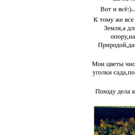
Вот и всё:).
К тому же все
Земля,а дл
опору,н
Природой,да
Мои цветы чис
уголки сада,п
Походу дела 