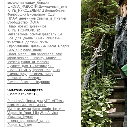
вязалочки
мадам_бовари
ШКОЛА_РАДОСТИ
Декупажный_Бум
КЛУБ_РУКОДЕЛЬНИЦ
Волшебники
Философия
Бисероплет
СДВ
ПИАР_дневников
Симпы_и_ПЧёлки
Сообщество_ЙОГА
Пиар_новых_дневников
КЛУБ_ПСИХОЛОГиЯ
Интересные_ссылки
февраль_14
Все_для_днева
Обмен_симпами
животные_должны_жить
Оформление_дневника
Decor_Rospis
Geo_club
hand_made
Hand_Made_Club
handmade_sale
japan-fashion
__Mickey_Mouse__
Moscow
World_of_fashioN
Лучшее_Для_Цитатника
Я_-
_МАСТЕРИЦА
Проект_Жадинка
Симпы-флуд-рекламы-пиар
Болталка_в_беседке
Вкусно_Быстро_Недорого
Читатель сообществ
(Всего в списке: 12)
ParadizeArt
Темы_дня
АРТ_АРТель
психология_нлп_гипноз
Умелые_ручки
Hand_made_for_you
Vogue_In_Your_Life
WiseAdvice
Мамаша_Кураж
Школа_славянской_магии
Рецепты_блюд