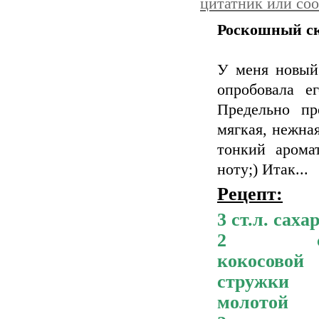
цитатник или со
Роскошный ск
У меня новый 
опробовала е
Предельно пр
мягкая, нежная
тонкий арома
ноту;) Итак...
Рецепт:
3 ст.л. саха
2 ст.
кокосовой
стружки
молотой