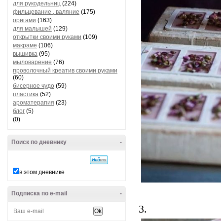
для рукодельниц
(224)
фильцевание , валяние
(175)
оригами
(163)
для малышей
(129)
открытки своими руками
(109)
макраме
(106)
вышивка
(95)
мыловарение
(76)
проволочный креатив своими руками
(60)
бисерное чудо
(59)
пластика
(52)
ароматерапия
(23)
блог
(5)
(0)
Поиск по дневнику
-
в этом дневнике
Подписка по e-mail
-
3.