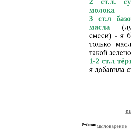
2 ст.л. су
молока
3 ст.л базо
масла
(л
смеси) - я 
только мас
такой зелено
1-2 ст.л тё
я добавила 
е
Рубрики:
мыловарение