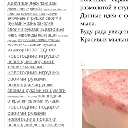
декупаж
декупаж азы
размолотой в сту
джинсовое
дизайн
дракон из фетра
елочка
елочки своими руками
Данные идеи с ф
елочные игрушки своими
мыла.
руками
жизнь
заколка
здоровье
своими руками
Буду рада увидет
канзаши
инва
инвалиды
каповое
Красивых мыльны
коробочки своими руками
дерево
косметика своими руками
новогоднее
маникюр
новогодние игрушки
новогодние игрушки в
1.
технике макраме
новогодние игрушки
своими руками
новогодние игрушки
своими руками из бумаги
новогодние
новогодние открытки
открытки своими руками
новогодние подарки
своими руками
новогодние поделки
новогодний декор
новый год