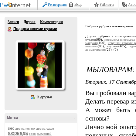
Регистрация
Вход
Рейтинги
Авос
Записи
Друзья
Комментарии
Выбрана рубрика
мыловарение
.
Подарки своими руками
Другие рубрики в этом дневник
руками
(60),
предметы интерьера
макраме
(106),
игрушки своими р
вышивка
(95),
вкусное
(485),
вдо
ароматерапия
(23),
(0)
МЫЛОВАРАМ:
Вторник, 17 Сентябр
Вы пробовали ва
В друзья
Делать перевар и
А может быть в
основы?
Метки
-
Лично мой опыт:
seo
арома плитки
арома саше
аюрведа
полезных скра
бохо
выпускной