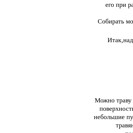
его при р
Cобирать мо
Итак,над
Можно траву 
поверхност
небольшие пу
травя