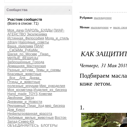
Сообщества
-
Рубрики:
мыловарение
Участник сообществ
(Всего в списке: 71)
Метки:
мыловарение
мыло сво
Моя_дача
ПАРОЛЬ_БУДДЫ
ПИАР-
АГЕНСТВО
Эксклюзивка
Истинная_Философия
Мода_и_стиль
zdravy
Народные_советы
Ваша_рЫклама
ПИАР
_СвОиМи_РуКаМи_
КАК ЗАЩИТИТ
Шагая_по_Москве
_Пиар_
МИЛЫЕ_ВЕЩИЦЫ
Заброшенные_Города
Четверг, 31 Мая 2018
Домашняя_Мастерская
Разные_штучки_
Темы_и_схемы
Красивые_животные
Подбираем масла 
_Все__Для__Днева_
Птицы_и_животные
коже летом.
полезные_игрушки
Мир_рукоделия
Моя_косметика
Изделия_из_бисера
Hand_made_TOYS
Хомочки
Двойники_Звёзд
Дневники_и_Новости
Рекламный_Пиар_Ход
мир_бисера
1.
Дом_Кукол
Нефильтрованная_красота
Любимые_милые_животные
Восток-
Запад-Север-Юг
ОБЪЕДИНЯЙТЕСЬ_БЛОГЕРЫ