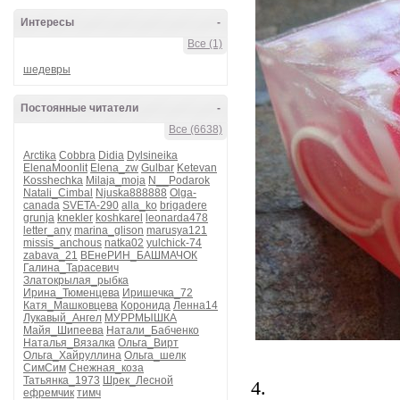
Интересы
-
Все (1)
шедевры
Постоянные читатели
-
Все (6638)
Arctika
Cobbra
Didia
Dylsineika
ElenaMoonlit
Elena_zw
Gulbar
Ketevan
Kosshechka
Milaja_moja
N__Podarok
Natali_Cimbal
Njuska888888
Olga-
canada
SVETA-290
alla_ko
brigadere
grunja
knekler
koshkarel
leonarda478
letter_any
marina_glison
marusya121
missis_anchous
natka02
yulchick-74
zabava_21
ВЕнеРИН_БАШМАЧОК
Галина_Тарасевич
Златокрылая_рыбка
Ирина_Тюменцева
Иришечка_72
Катя_Машковцева
Коронида
Ленна14
Лукавый_Ангел
МУРРМЫШКА
Майя_Шипеева
Натали_Бабченко
Наталья_Вязалка
Ольга_Вирт
Ольга_Хайруллина
Ольга_шелк
СимСим
Снежная_коза
Татьянка_1973
Шрек_Лесной
4.
ефремчик
тимч