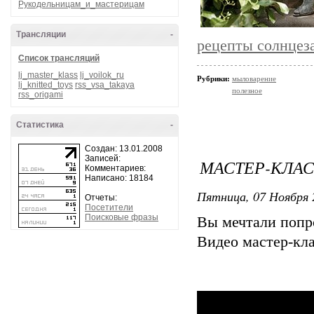
Рукодельницам_и_мастерицам
Трансляции
-
рецепты солнцез
Список трансляций
lj_master_klass
lj_voilok_ru
Рубрики:
мыловарение
lj_knitted_toys
rss_vsa_takaya
полезное
rss_origami
Статистика
-
Создан: 13.01.2008
Записей:
МАСТЕР-КЛАС
Комментариев:
Написано: 18184
Пятница, 07 Ноября 
Отчеты:
Посетители
Поисковые фразы
Вы мечтали попр
Видео мастер-кла