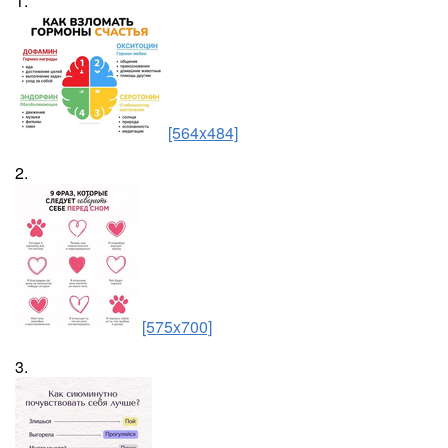
1.
[564x484]
2.
[575x700]
3.