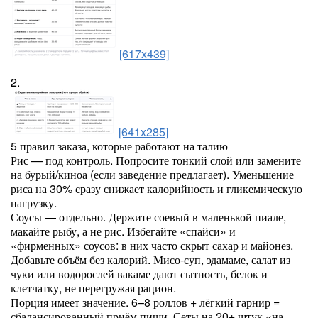
[617x439]
2.
[641x285]
5 правил заказа, которые работают на талию
Рис — под контроль. Попросите тонкий слой или замените
на бурый/киноа (если заведение предлагает). Уменьшение
риса на 30% сразу снижает калорийность и гликемическую
нагрузку.
Соусы — отдельно. Держите соевый в маленькой пиале,
макайте рыбу, а не рис. Избегайте «спайси» и
«фирменных» соусов: в них часто скрыт сахар и майонез.
Добавьте объём без калорий. Мисо-суп, эдамаме, салат из
чуки или водорослей вакаме дают сытность, белок и
клетчатку, не перегружая рацион.
Порция имеет значение. 6–8 роллов + лёгкий гарнир =
сбалансированный приём пищи. Сеты на 20+ штук «на