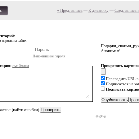
« Пред. запись
—
К дневнику
—
След. запись 
ь
ентарий:
 пароль на сайте:
Подарки_своими_р
Анонимам!
Напоминание пароля
тария:
смайлики
Прикрепить картинк
Переводить URL в
Подписаться на к
Подписать карти
рафии: (найти ошибки)