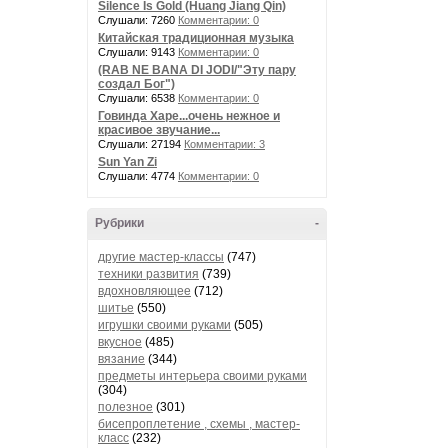
Silence Is Gold (Huang Jiang Qin)
Слушали: 7260
Комментарии: 0
Китайская традиционная музыка
Слушали: 9143
Комментарии: 0
(RAB NE BANA DI JODI/"Эту пару
создал Бог")
Слушали: 6538
Комментарии: 0
Говинда Харе...очень нежное и
красивое звучание...
Слушали: 27194
Комментарии: 3
Sun Yan Zi
Слушали: 4774
Комментарии: 0
Рубрики
-
другие мастер-классы
(747)
техники развития
(739)
вдохновляющее
(712)
шитье
(550)
игрушки своими руками
(505)
вкусное
(485)
вязание
(344)
предметы интерьера своими руками
(304)
полезное
(301)
бисепроплетение , схемы , мастер-
класс
(232)