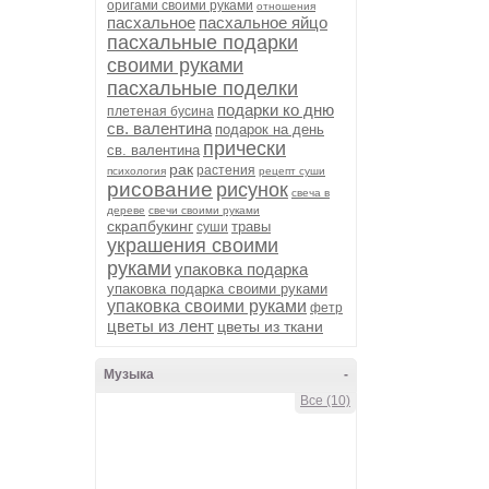
оригами своими руками
отношения
пасхальное
пасхальное яйцо
пасхальные подарки
своими руками
пасхальные поделки
подарки ко дню
плетеная бусина
св. валентина
подарок на день
прически
св. валентина
рак
растения
психология
рецепт суши
рисование
рисунок
свеча в
дереве
свечи своими руками
скрапбукинг
травы
суши
украшения своими
руками
упаковка подарка
упаковка подарка своими руками
упаковка своими руками
фетр
цветы из лент
цветы из ткани
Музыка
-
Все (10)