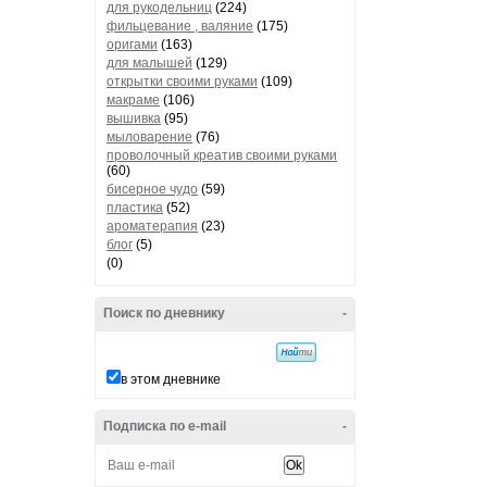
для рукодельниц
(224)
фильцевание , валяние
(175)
оригами
(163)
для малышей
(129)
открытки своими руками
(109)
макраме
(106)
вышивка
(95)
мыловарение
(76)
проволочный креатив своими руками
(60)
бисерное чудо
(59)
пластика
(52)
ароматерапия
(23)
блог
(5)
(0)
Поиск по дневнику
-
в этом дневнике
Подписка по e-mail
-