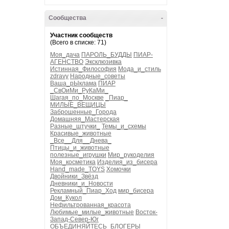
Сообщества
-
Участник сообществ
(Всего в списке: 71)
Моя_дача
ПАРОЛЬ_БУДДЫ
ПИАР-
АГЕНСТВО
Эксклюзивка
Истинная_Философия
Мода_и_стиль
zdravy
Народные_советы
Ваша_рЫклама
ПИАР
_СвОиМи_РуКаМи_
Шагая_по_Москве
_Пиар_
МИЛЫЕ_ВЕЩИЦЫ
Заброшенные_Города
Домашняя_Мастерская
Разные_штучки_
Темы_и_схемы
Красивые_животные
_Все__Для__Днева_
Птицы_и_животные
полезные_игрушки
Мир_рукоделия
Моя_косметика
Изделия_из_бисера
Hand_made_TOYS
Хомочки
Двойники_Звёзд
Дневники_и_Новости
Рекламный_Пиар_Ход
мир_бисера
Дом_Кукол
Нефильтрованная_красота
Любимые_милые_животные
Восток-
Запад-Север-Юг
ОБЪЕДИНЯЙТЕСЬ_БЛОГЕРЫ