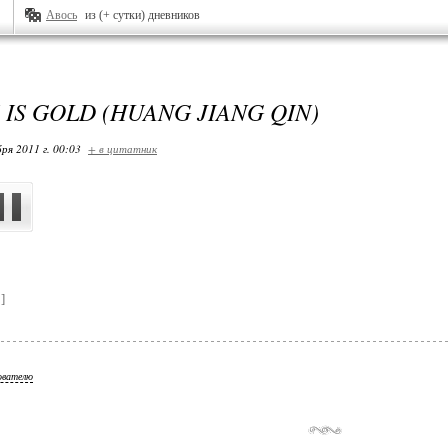
Авось
из (+ сутки) дневников
 IS GOLD (HUANG JIANG QIN)
ря 2011 г. 00:03
+ в цитатник
]
ователю