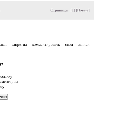
»
Страницы:
[1] [
Новые
]
уками запретил комментировать свои записи
у:
 ссылку
омментарии
нку