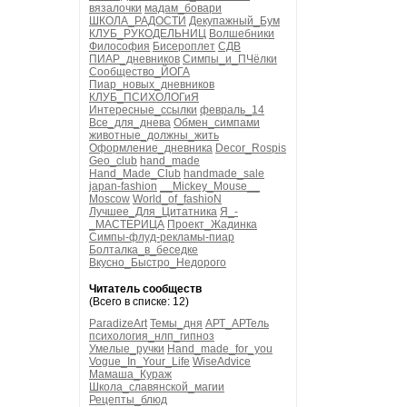
вязалочки
мадам_бовари
ШКОЛА_РАДОСТИ
Декупажный_Бум
КЛУБ_РУКОДЕЛЬНИЦ
Волшебники
Философия
Бисероплет
СДВ
ПИАР_дневников
Симпы_и_ПЧёлки
Сообщество_ЙОГА
Пиар_новых_дневников
КЛУБ_ПСИХОЛОГиЯ
Интересные_ссылки
февраль_14
Все_для_днева
Обмен_симпами
животные_должны_жить
Оформление_дневника
Decor_Rospis
Geo_club
hand_made
Hand_Made_Club
handmade_sale
japan-fashion
__Mickey_Mouse__
Moscow
World_of_fashioN
Лучшее_Для_Цитатника
Я_-
_МАСТЕРИЦА
Проект_Жадинка
Симпы-флуд-рекламы-пиар
Болталка_в_беседке
Вкусно_Быстро_Недорого
Читатель сообществ
(Всего в списке: 12)
ParadizeArt
Темы_дня
АРТ_АРТель
психология_нлп_гипноз
Умелые_ручки
Hand_made_for_you
Vogue_In_Your_Life
WiseAdvice
Мамаша_Кураж
Школа_славянской_магии
Рецепты_блюд