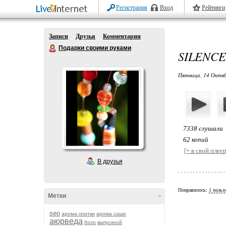
Регистрация
Вход
Рейтинги
Записи
Друзья
Комментарии
Подарки своими руками
SILENCE
Пятница, 14 Октяб
7338 слушали
62 копий
[+ в свой плеер
В друзья
Понравилось:
1 польз
Метки
-
seo
арома плитки
арома саше
аюрведа
бохо
выпускной