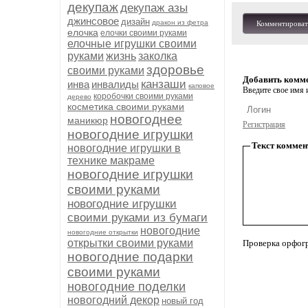
декупаж
декупаж азы
джинсовое
дизайн
дракон из фетра
Комментироват
елочка
елочки своими руками
елочные игрушки своими
руками
жизнь
заколка
здоровье
своими руками
Добавить комм
канзаши
инва
инвалиды
каповое
Введите свое имя и
коробочки своими руками
дерево
косметика своими руками
новогоднее
маникюр
Регистрация
новогодние игрушки
Текст коммен
новогодние игрушки в
технике макраме
новогодние игрушки
своими руками
новогодние игрушки
своими руками из бумаги
новогодние
новогодние открытки
открытки своими руками
Проверка орфог
новогодние подарки
своими руками
новогодние поделки
новогодний декор
новый год