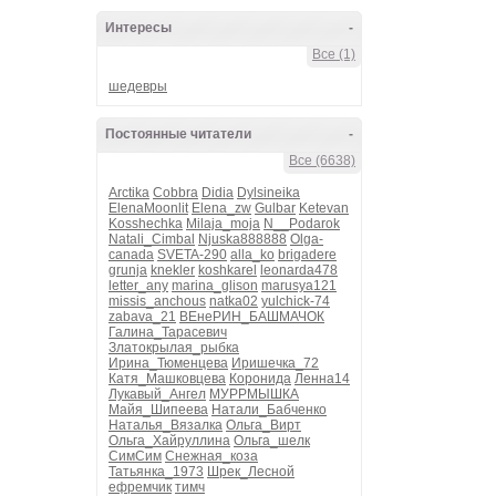
Интересы
-
Все (1)
шедевры
Постоянные читатели
-
Все (6638)
Arctika
Cobbra
Didia
Dylsineika
ElenaMoonlit
Elena_zw
Gulbar
Ketevan
Kosshechka
Milaja_moja
N__Podarok
Natali_Cimbal
Njuska888888
Olga-
canada
SVETA-290
alla_ko
brigadere
grunja
knekler
koshkarel
leonarda478
letter_any
marina_glison
marusya121
missis_anchous
natka02
yulchick-74
zabava_21
ВЕнеРИН_БАШМАЧОК
Галина_Тарасевич
Златокрылая_рыбка
Ирина_Тюменцева
Иришечка_72
Катя_Машковцева
Коронида
Ленна14
Лукавый_Ангел
МУРРМЫШКА
Майя_Шипеева
Натали_Бабченко
Наталья_Вязалка
Ольга_Вирт
Ольга_Хайруллина
Ольга_шелк
СимСим
Снежная_коза
Татьянка_1973
Шрек_Лесной
ефремчик
тимч