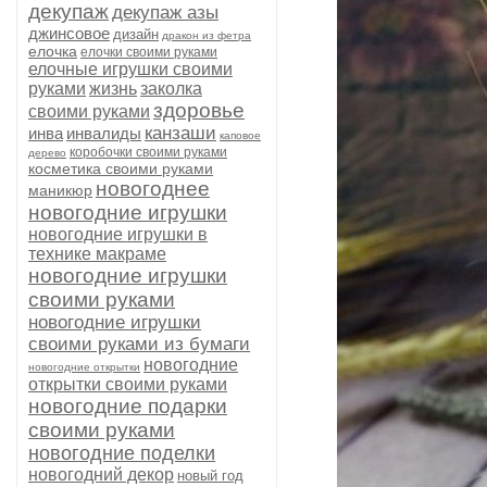
декупаж
декупаж азы
джинсовое
дизайн
дракон из фетра
елочка
елочки своими руками
елочные игрушки своими
руками
жизнь
заколка
здоровье
своими руками
канзаши
инва
инвалиды
каповое
коробочки своими руками
дерево
косметика своими руками
новогоднее
маникюр
новогодние игрушки
новогодние игрушки в
технике макраме
новогодние игрушки
своими руками
новогодние игрушки
своими руками из бумаги
новогодние
новогодние открытки
открытки своими руками
новогодние подарки
своими руками
новогодние поделки
новогодний декор
новый год