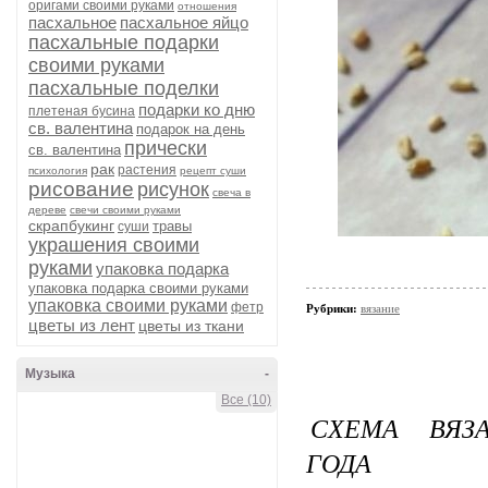
оригами своими руками
отношения
пасхальное
пасхальное яйцо
пасхальные подарки
своими руками
пасхальные поделки
подарки ко дню
плетеная бусина
св. валентина
подарок на день
прически
св. валентина
рак
растения
психология
рецепт суши
рисование
рисунок
свеча в
дереве
свечи своими руками
скрапбукинг
травы
суши
украшения своими
руками
упаковка подарка
упаковка подарка своими руками
упаковка своими руками
фетр
Рубрики:
вязание
цветы из лент
цветы из ткани
Музыка
-
Все (10)
СХЕМА ВЯЗ
ГОДА