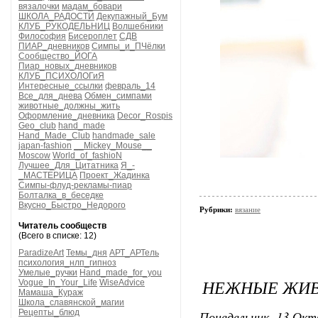
вязалочки
мадам_бовари
ШКОЛА_РАДОСТИ
Декупажный_Бум
КЛУБ_РУКОДЕЛЬНИЦ
Волшебники
Философия
Бисероплет
СДВ
ПИАР_дневников
Симпы_и_ПЧёлки
Сообщество_ЙОГА
Пиар_новых_дневников
КЛУБ_ПСИХОЛОГиЯ
Интересные_ссылки
февраль_14
Все_для_днева
Обмен_симпами
животные_должны_жить
Оформление_дневника
Decor_Rospis
Geo_club
hand_made
Hand_Made_Club
handmade_sale
japan-fashion
__Mickey_Mouse__
Moscow
World_of_fashioN
Лучшее_Для_Цитатника
Я_-
_МАСТЕРИЦА
Проект_Жадинка
Симпы-флуд-рекламы-пиар
Болталка_в_беседке
Вкусно_Быстро_Недорого
Рубрики:
вязание
Читатель сообществ
(Всего в списке: 12)
ParadizeArt
Темы_дня
АРТ_АРТель
психология_нлп_гипноз
Умелые_ручки
Hand_made_for_you
НЕЖНЫЕ ЖИВ
Vogue_In_Your_Life
WiseAdvice
Мамаша_Кураж
Школа_славянской_магии
Рецепты_блюд
Понедельник, 13 Окт