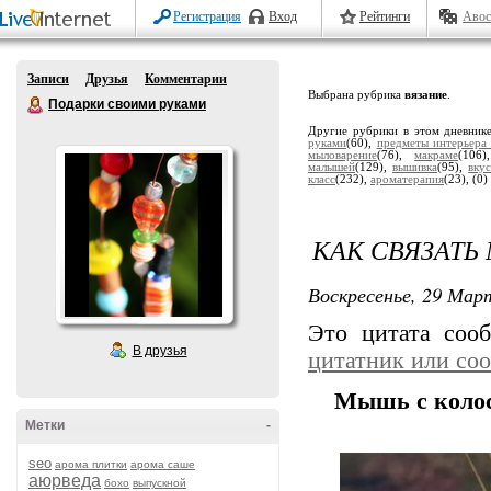
Регистрация
Вход
Рейтинги
Авос
Записи
Друзья
Комментарии
Выбрана рубрика
вязание
.
Подарки своими руками
Другие рубрики в этом дневник
руками
(60),
предметы интерьера
мыловарение
(76),
макраме
(106
малышей
(129),
вышивка
(95),
вку
класс
(232),
ароматерапия
(23),
(0)
КАК СВЯЗАТ
Воскресенье, 29 Март
Это цитата со
В друзья
цитатник или со
Мышь с коло
Метки
-
seo
арома плитки
арома саше
аюрведа
бохо
выпускной