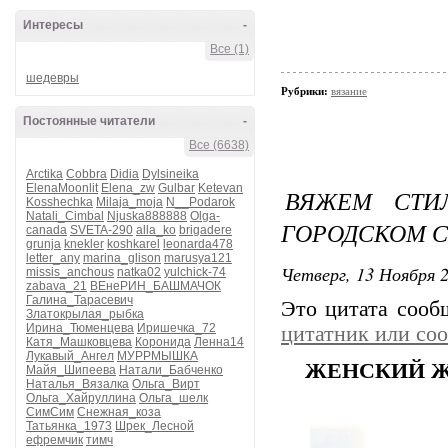
Интересы
-
Все (1)
шедевры
Рубрики:
вязание
Постоянные читатели
-
Все (6638)
Arctika
Cobbra
Didia
Dylsineika
ElenaMoonlit
Elena_zw
Gulbar
Ketevan
ВЯЖЕМ СТИ
Kosshechka
Milaja_moja
N__Podarok
Natali_Cimbal
Njuska888888
Olga-
ГОРОДСКОМ 
canada
SVETA-290
alla_ko
brigadere
grunja
knekler
koshkarel
leonarda478
letter_any
marina_glison
marusya121
Четверг, 13 Ноября 2
missis_anchous
natka02
yulchick-74
zabava_21
ВЕнеРИН_БАШМАЧОК
Галина_Тарасевич
Это цитата соо
Златокрылая_рыбка
Ирина_Тюменцева
Иришечка_72
цитатник или со
Катя_Машковцева
Коронида
Ленна14
Лукавый_Ангел
МУРРМЫШКА
ЖЕНСКИЙ Ж
Майя_Шипеева
Натали_Бабченко
Наталья_Вязалка
Ольга_Вирт
Ольга_Хайруллина
Ольга_шелк
СимСим
Снежная_коза
Татьянка_1973
Шрек_Лесной
ефремчик
тимч