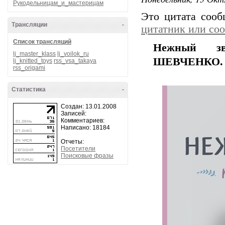
Рукодельницам_и_мастерицам
Это цитата соо
Трансляции
-
цитатник или со
Список трансляций
Нeжный зв
lj_master_klass
lj_voilok_ru
ШЕВЧЕНКО.
lj_knitted_toys
rss_vsa_takaya
rss_origami
Статистика
-
Создан: 13.01.2008
Записей:
Комментариев:
Написано: 18184
Отчеты:
Посетители
Поисковые фразы