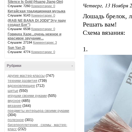
Silence Is Gold (Huang Jiang Qin)
Четверг, 13 Ноября 2
Слушали: 7260
Комментарии: 0
Китайская традиционная музыка
Лошадь брелок, 
Слушали: 9143
Комментарии: 0
(RAB NE BANA DI JODI/"Эту пару
Решать вам!
создал Бог")
Слушали: 6538
Комментарии: 0
Схема вязания:
Говинда Харе...очень нежное и
красивое звучание...
Слушали: 27194
Комментарии: 3
Sun Yan Zi
1.
Слушали: 4774
Комментарии: 0
Рубрики
-
другие мастер-классы
(747)
техники развития
(739)
вдохновляющее
(712)
шитье
(550)
игрушки своими руками
(505)
вкусное
(485)
вязание
(344)
предметы интерьера своими руками
(304)
полезное
(301)
бисепроплетение , схемы , мастер-
класс
(232)