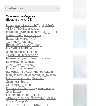
Сообщества
-
Участник сообществ
(Всего в списке: 71)
Моя_дача
ПАРОЛЬ_БУДДЫ
ПИАР-
АГЕНСТВО
Эксклюзивка
Истинная_Философия
Мода_и_стиль
zdravy
Народные_советы
Ваша_рЫклама
ПИАР
_СвОиМи_РуКаМи_
Шагая_по_Москве
_Пиар_
МИЛЫЕ_ВЕЩИЦЫ
Заброшенные_Города
Домашняя_Мастерская
Разные_штучки_
Темы_и_схемы
Красивые_животные
_Все__Для__Днева_
Птицы_и_животные
полезные_игрушки
Мир_рукоделия
Моя_косметика
Изделия_из_бисера
Hand_made_TOYS
Хомочки
Двойники_Звёзд
Дневники_и_Новости
Рекламный_Пиар_Ход
мир_бисера
Дом_Кукол
Нефильтрованная_красота
Любимые_милые_животные
Восток-
Запад-Север-Юг
ОБЪЕДИНЯЙТЕСЬ_БЛОГЕРЫ