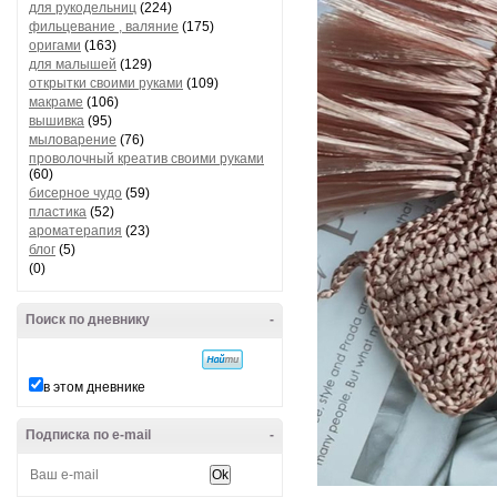
для рукодельниц
(224)
фильцевание , валяние
(175)
оригами
(163)
для малышей
(129)
открытки своими руками
(109)
макраме
(106)
вышивка
(95)
мыловарение
(76)
проволочный креатив своими руками
(60)
бисерное чудо
(59)
пластика
(52)
ароматерапия
(23)
блог
(5)
(0)
Поиск по дневнику
-
в этом дневнике
Подписка по e-mail
-