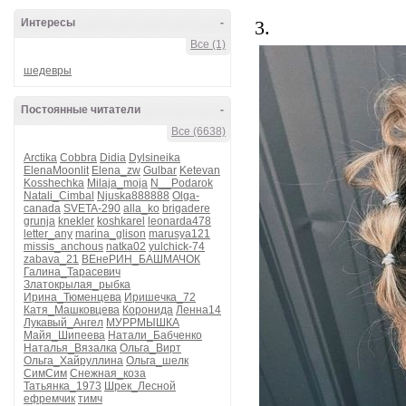
Интересы
-
3.
Все (1)
шедевры
Постоянные читатели
-
Все (6638)
Arctika
Cobbra
Didia
Dylsineika
ElenaMoonlit
Elena_zw
Gulbar
Ketevan
Kosshechka
Milaja_moja
N__Podarok
Natali_Cimbal
Njuska888888
Olga-
canada
SVETA-290
alla_ko
brigadere
grunja
knekler
koshkarel
leonarda478
letter_any
marina_glison
marusya121
missis_anchous
natka02
yulchick-74
zabava_21
ВЕнеРИН_БАШМАЧОК
Галина_Тарасевич
Златокрылая_рыбка
Ирина_Тюменцева
Иришечка_72
Катя_Машковцева
Коронида
Ленна14
Лукавый_Ангел
МУРРМЫШКА
Майя_Шипеева
Натали_Бабченко
Наталья_Вязалка
Ольга_Вирт
Ольга_Хайруллина
Ольга_шелк
СимСим
Снежная_коза
Татьянка_1973
Шрек_Лесной
ефремчик
тимч