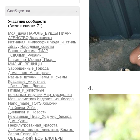
Сообщества
-
Участник сообществ
(Всего в списке: 71)
Моя_дача
ПАРОЛЬ_БУДДЫ
ПИАР-
АГЕНСТВО
Эксклюзивка
Истинная_Философия
Мода_и_стиль
zdravy
Народные_советы
Ваша_рЫклама
ПИАР
_СвОиМи_РуКаМи_
Шагая_по_Москве
_Пиар_
МИЛЫЕ_ВЕЩИЦЫ
Заброшенные_Города
Домашняя_Мастерская
Разные_штучки_
Темы_и_схемы
Красивые_животные
_Все__Для__Днева_
4.
Птицы_и_животные
полезные_игрушки
Мир_рукоделия
Моя_косметика
Изделия_из_бисера
Hand_made_TOYS
Хомочки
Двойники_Звёзд
Дневники_и_Новости
Рекламный_Пиар_Ход
мир_бисера
Дом_Кукол
Нефильтрованная_красота
Любимые_милые_животные
Восток-
Запад-Север-Юг
ОБЪЕДИНЯЙТЕСЬ_БЛОГЕРЫ