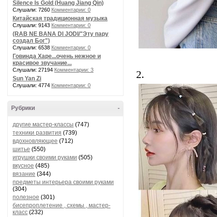
Silence Is Gold (Huang Jiang Qin)
Слушали: 7260
Комментарии: 0
Китайская традиционная музыка
Слушали: 9143
Комментарии: 0
(RAB NE BANA DI JODI/"Эту пару
создал Бог")
Слушали: 6538
Комментарии: 0
Говинда Харе...очень нежное и
красивое звучание...
Слушали: 27194
Комментарии: 3
2.
Sun Yan Zi
Слушали: 4774
Комментарии: 0
Рубрики
-
другие мастер-классы
(747)
техники развития
(739)
вдохновляющее
(712)
шитье
(550)
игрушки своими руками
(505)
вкусное
(485)
вязание
(344)
предметы интерьера своими руками
(304)
полезное
(301)
бисепроплетение , схемы , мастер-
класс
(232)