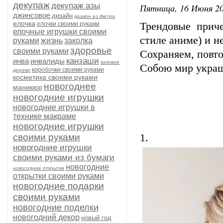
декупаж
декупаж азы
Пятница, 16 Июня 20
джинсовое
дизайн
дракон из фетра
елочка
елочки своими руками
Трендовые прич
елочные игрушки своими
стиле аниме) и н
руками
жизнь
заколка
здоровье
своими руками
Сохраняем, повто
канзаши
инва
инвалиды
каповое
Собою мир укра
коробочки своими руками
дерево
косметика своими руками
новогоднее
маникюр
новогодние игрушки
новогодние игрушки в
технике макраме
новогодние игрушки
своими руками
1.
новогодние игрушки
своими руками из бумаги
новогодние
новогодние открытки
открытки своими руками
новогодние подарки
своими руками
новогодние поделки
новогодний декор
новый год