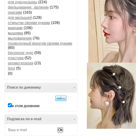
для рукодельниц
(224)
фильцевание , валяние
(175)
оригами
(163)
для малышей
(129)
открытки своими руками
(109)
макраме
(106)
вышивка
(95)
мыловарение
(76)
проволочный креатив своими руками
(60)
бисерное чудо
(59)
пластика
(52)
ароматерапия
(23)
блог
(5)
(0)
Поиск по дневнику
-
в этом дневнике
Подписка по e-mail
-