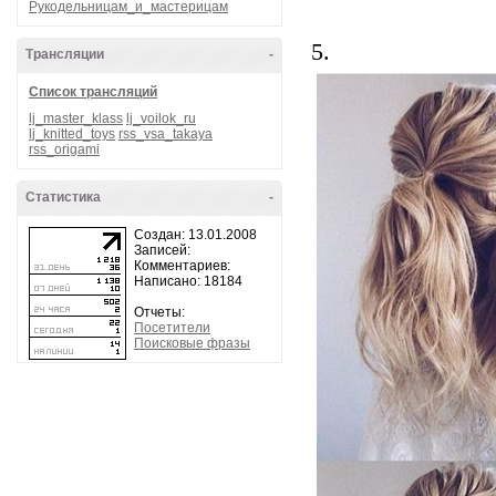
Рукодельницам_и_мастерицам
5.
Трансляции
-
Список трансляций
lj_master_klass
lj_voilok_ru
lj_knitted_toys
rss_vsa_takaya
rss_origami
Статистика
-
Создан: 13.01.2008
Записей:
Комментариев:
Написано: 18184
Отчеты:
Посетители
Поисковые фразы