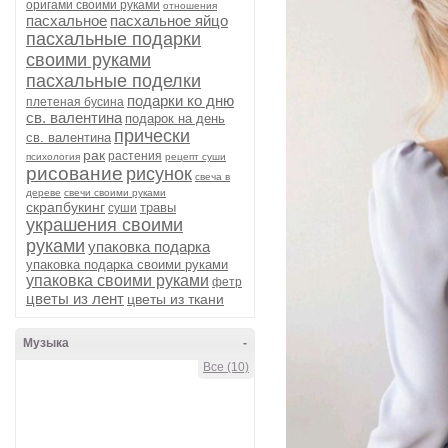
оригами своими руками
отношения
пасхальное
пасхальное яйцо
пасхальные подарки
своими руками
пасхальные поделки
подарки ко дню
плетеная бусина
св. валентина
подарок на день
прически
св. валентина
рак
растения
психология
рецепт суши
рисование
рисунок
свеча в
дереве
свечи своими руками
скрапбукинг
травы
суши
украшения своими
руками
упаковка подарка
упаковка подарка своими руками
упаковка своими руками
фетр
цветы из лент
цветы из ткани
Музыка
-
Все (10)