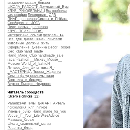
вязалочки
мадам_бовари
ШКОЛА_РАДОСТИ
Декупажный_Бум
КЛУБ_РУКОДЕЛЬНИЦ
Волшебники
Философия
Бисероплет
СДВ
ПИАР_дневников
Симпы_и_ПЧёлки
Сообщество_ЙОГА
Пиар_новых_дневников
КЛУБ_ПСИХОЛОГиЯ
Интересные_ссылки
февраль_14
Все_для_днева
Обмен_симпами
животные_должны_жить
Оформление_дневника
Decor_Rospis
Geo_club
hand_made
Hand_Made_Club
handmade_sale
japan-fashion
__Mickey_Mouse__
Moscow
World_of_fashioN
Лучшее_Для_Цитатника
Я_-
_МАСТЕРИЦА
Проект_Жадинка
Симпы-флуд-рекламы-пиар
Болталка_в_беседке
Вкусно_Быстро_Недорого
Читатель сообществ
(Всего в списке: 12)
ParadizeArt
Темы_дня
АРТ_АРТель
психология_нлп_гипноз
Умелые_ручки
Hand_made_for_you
Vogue_In_Your_Life
WiseAdvice
Мамаша_Кураж
Школа_славянской_магии
Рецепты_блюд