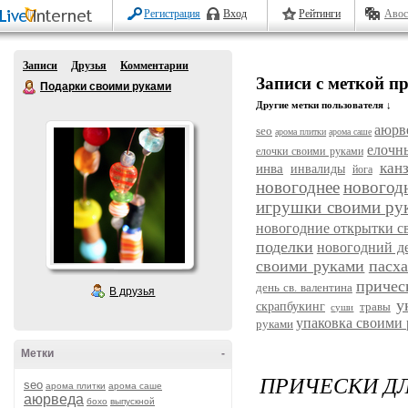
Регистрация
Вход
Рейтинги
Авос
Записи
Друзья
Комментарии
Записи с меткой п
Подарки своими руками
Другие метки пользователя ↓
аюрв
seo
арома плитки
арома саше
елочн
елочки своими руками
кан
инва
инвалиды
йога
новогоднее
новогод
игрушки своими ру
новогодние открытки с
поделки
новогодний д
своими руками
пасх
причес
день св. валентина
В друзья
у
скрапбукинг
травы
суши
упаковка своими
руками
Метки
-
ПРИЧЕСКИ ДЛ
seo
арома плитки
арома саше
аюрведа
бохо
выпускной