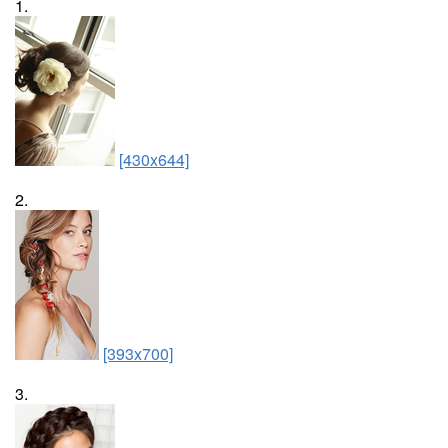
1.
[430x644]
2.
[393x700]
3.