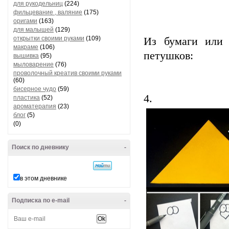
для рукодельниц
(224)
фильцевание , валяние
(175)
оригами
(163)
для малышей
(129)
открытки своими руками
(109)
Из бумаги или 
макраме
(106)
петушков:
вышивка
(95)
мыловарение
(76)
проволочный креатив своими руками
(60)
бисерное чудо
(59)
4.
пластика
(52)
ароматерапия
(23)
блог
(5)
(0)
Поиск по дневнику
-
в этом дневнике
Подписка по e-mail
-