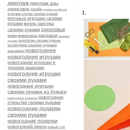
декупаж
декупаж азы
джинсовое
дизайн
дракон из фетра
1.
елочка
елочки своими руками
елочные игрушки своими
руками
жизнь
заколка
здоровье
своими руками
канзаши
инва
инвалиды
каповое
коробочки своими руками
дерево
косметика своими руками
новогоднее
маникюр
новогодние игрушки
новогодние игрушки в
технике макраме
новогодние игрушки
своими руками
новогодние игрушки
своими руками из бумаги
новогодние
новогодние открытки
открытки своими руками
новогодние подарки
своими руками
новогодние поделки
новогодний декор
новый год