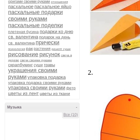
оригами своими руками
отношения
пасхальное
пасхальное яйцо
пасхальные подарки
своими руками
пасхальные поделки
подарки ко дню
плетеная бусина
св. валентина
подарок на день
прически
св. валентина
рак
растения
психология
рецепт суши
рисование
рисунок
свеча в
дереве
свечи своими руками
скрапбукинг
травы
суши
украшения своими
2.
руками
упаковка подарка
упаковка подарка своими руками
упаковка своими руками
фетр
цветы из лент
цветы из ткани
Музыка
-
Все (10)