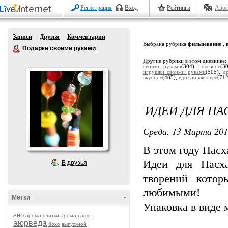
Регистрация
Вход
Рейтинги
Авос
Записи
Друзья
Комментарии
Выбрана рубрика
фильцевание , 
Подарки своими руками
Другие рубрики в этом дневнике:
своими руками
(304),
полезное
(3
игрушки своими руками
(505),
д
вкусное
(485),
вдохновляющее
(71
ИДЕИ ДЛЯ ПА
Среда, 13 Марта 201
В этом году Пасх
Идеи для Пасх
В друзья
творений котор
любимыми!
Метки
-
Упаковка в виде 
seo
арома плитки
арома саше
аюрведа
бохо
выпускной