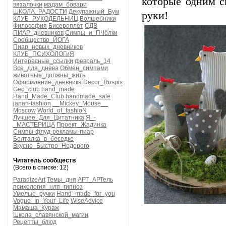
которые одним с
вязалочки
мадам_бовари
ШКОЛА_РАДОСТИ
Декупажный_Бум
руки!
КЛУБ_РУКОДЕЛЬНИЦ
Волшебники
Философия
Бисероплет
СДВ
ПИАР_дневников
Симпы_и_ПЧёлки
Сообщество_ЙОГА
Пиар_новых_дневников
КЛУБ_ПСИХОЛОГиЯ
Интересные_ссылки
февраль_14
Все_для_днева
Обмен_симпами
животные_должны_жить
Оформление_дневника
Decor_Rospis
Geo_club
hand_made
Hand_Made_Club
handmade_sale
japan-fashion
__Mickey_Mouse__
Moscow
World_of_fashioN
Лучшее_Для_Цитатника
Я_-
_МАСТЕРИЦА
Проект_Жадинка
Симпы-флуд-рекламы-пиар
Болталка_в_беседке
Вкусно_Быстро_Недорого
Читатель сообществ
(Всего в списке: 12)
ParadizeArt
Темы_дня
АРТ_АРТель
психология_нлп_гипноз
Умелые_ручки
Hand_made_for_you
Vogue_In_Your_Life
WiseAdvice
Мамаша_Кураж
Школа_славянской_магии
Рецепты_блюд