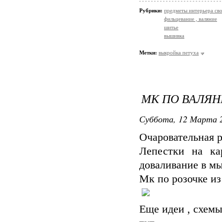
Рубрики:
предметы интерьера св
фильцевание , валяние
шитье
вышивка
Метки:
выкройка петуха
МК ПО ВАЛЯ
Суббота, 12 Марта 2
Очаровательная 
Лепестки на ка
доваливание в мы
Мк по розочке из
Еще идеи , схемы