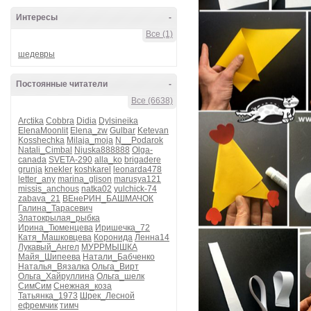
Интересы
-
Все (1)
шедевры
Постоянные читатели
-
Все (6638)
Arctika
Cobbra
Didia
Dylsineika
ElenaMoonlit
Elena_zw
Gulbar
Ketevan
Kosshechka
Milaja_moja
N__Podarok
Natali_Cimbal
Njuska888888
Olga-
canada
SVETA-290
alla_ko
brigadere
grunja
knekler
koshkarel
leonarda478
letter_any
marina_glison
marusya121
missis_anchous
natka02
yulchick-74
zabava_21
ВЕнеРИН_БАШМАЧОК
Галина_Тарасевич
Златокрылая_рыбка
Ирина_Тюменцева
Иришечка_72
Катя_Машковцева
Коронида
Ленна14
Лукавый_Ангел
МУРРМЫШКА
Майя_Шипеева
Натали_Бабченко
Наталья_Вязалка
Ольга_Вирт
Ольга_Хайруллина
Ольга_шелк
СимСим
Снежная_коза
Татьянка_1973
Шрек_Лесной
ефремчик
тимч