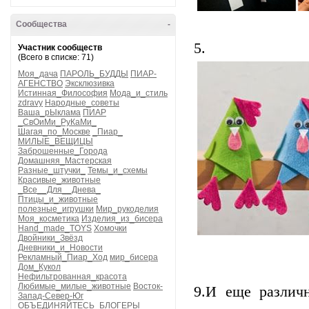
Сообщества
-
5.
Участник сообществ
(Всего в списке: 71)
Моя_дача
ПАРОЛЬ_БУДДЫ
ПИАР-
АГЕНСТВО
Эксклюзивка
Истинная_Философия
Мода_и_стиль
zdravy
Народные_советы
Ваша_рЫклама
ПИАР
_СвОиМи_РуКаМи_
Шагая_по_Москве
_Пиар_
МИЛЫЕ_ВЕЩИЦЫ
Заброшенные_Города
Домашняя_Мастерская
Разные_штучки_
Темы_и_схемы
Красивые_животные
_Все__Для__Днева_
Птицы_и_животные
полезные_игрушки
Мир_рукоделия
Моя_косметика
Изделия_из_бисера
Hand_made_TOYS
Хомочки
Двойники_Звёзд
Дневники_и_Новости
Рекламный_Пиар_Ход
мир_бисера
Дом_Кукол
Нефильтрованная_красота
Любимые_милые_животные
Восток-
9.И еще различ
Запад-Север-Юг
ОБЪЕДИНЯЙТЕСЬ_БЛОГЕРЫ