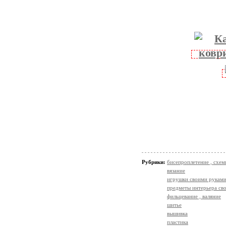
Рубрики:
бисепроплетение , схемы
вязание
игрушки своими рукам
предметы интерьера св
фильцевание , валяние
шитье
вышивка
пластика