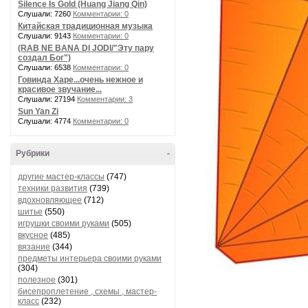
Silence Is Gold (Huang Jiang Qin)
Слушали: 7260
Комментарии: 0
Китайская традиционная музыка
Слушали: 9143
Комментарии: 0
(RAB NE BANA DI JODI/"Эту пару
создал Бог")
Слушали: 6538
Комментарии: 0
Говинда Харе...очень нежное и
красивое звучание...
Слушали: 27194
Комментарии: 3
Sun Yan Zi
Слушали: 4774
Комментарии: 0
Рубрики
-
другие мастер-классы
(747)
техники развития
(739)
вдохновляющее
(712)
шитье
(550)
игрушки своими руками
(505)
вкусное
(485)
вязание
(344)
предметы интерьера своими руками
(304)
полезное
(301)
бисепроплетение , схемы , мастер-
класс
(232)