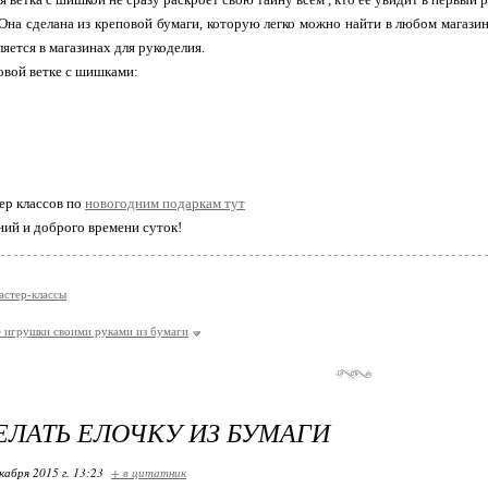
Она сделана из креповой бумаги, которую легко можно найти в любом магази
яется в магазинах для рукоделия.
овой ветке с шишками:
ер классов по
новогодним подаркам тут
ий и доброго времени суток!
астер-классы
 игрушки своими руками из бумаги
ЕЛАТЬ ЕЛОЧКУ ИЗ БУМАГИ
кабря 2015 г. 13:23
+ в цитатник