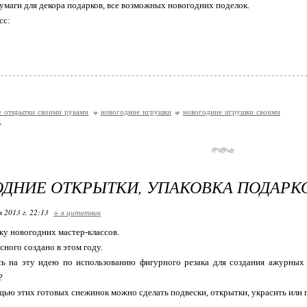
бумаги для декора подарков, все возможных новогодних поделок.
сс:
е открытки своими руками
новогодние игрушки
новогодние игрушки своими
ДНИЕ ОТКРЫТКИ, УПАКОВКА ПОДАРК
я 2013 г. 22:13
+ в цитатник
у новогодних мастер-классов.
сного создано в этом году.
ась на эту идею по использованию фигурного резака для создания ажурных 
?
щью этих готовых снежинок можно сделать подвески, открытки, украсить или 