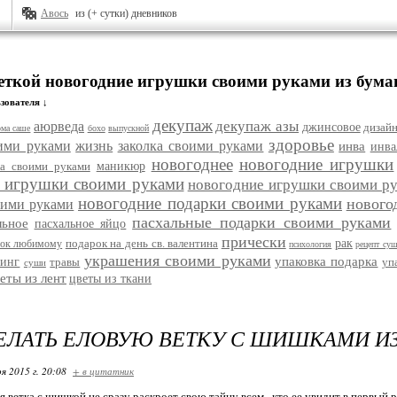
Авось
из (+ сутки) дневников
меткой новогодние игрушки своими руками из бума
зователя ↓
декупаж
декупаж азы
аюрведа
джинсовое
дизай
ома саше
бохо
выпускной
здоровье
ими руками
жизнь
заколка своими руками
инва
инва
новогоднее
новогодние игрушки
ка своими руками
маникюр
 игрушки своими руками
новогодние игрушки своими ру
новогодние подарки своими руками
нового
оими руками
пасхальные подарки своими руками
льное
пасхальное яйцо
прически
подарок на день св. валентина
рак
рок любимому
психология
рецепт су
украшения своими руками
упаковка подарка
кинг
травы
уп
суши
еты из лент
цветы из ткани
ЕЛАТЬ ЕЛОВУЮ ВЕТКУ С ШИШКАМИ И
я 2015 г. 20:08
+ в цитатник
 ветка с шишкой не сразу раскроет свою тайну всем , кто ее увидит в первый р