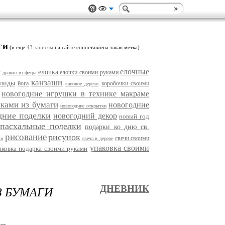
ги
(и еще
43 записям
на сайте сопоставлена такая метка)
елочные
н
елочка
елочки своими руками
дракон из фетра
канзаши
лиды
йога
коробочки своими
каповое дерево
новогодние игрушки в технике макраме
ками из бумаги
новогодние
новогодние открытки
дние поделки
новогодний декор
новый год
пасхальные поделки
подарки ко дню св.
рисование
рисунок
свечи своими
ши
свеча в дереве
упаковка своими
аковка подарка своими руками
З БУМАГИ
ДНЕВНИК
аз.