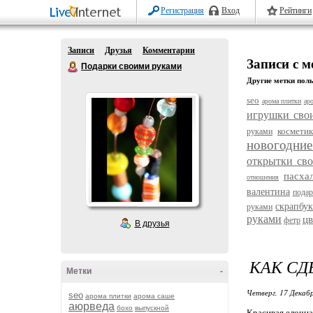
Регистрация
Вход
Рейтинги
Записи
Друзья
Комментарии
Записи с 
Подарки своими руками
Другие метки поль
seo
арома плитки
ар
игрушки сво
космети
руками
новогодние
открытки св
пасха
отношения
валентина
пода
скрапбу
руками
руками
цв
фетр
В друзья
КАК СД
Метки
-
Четверг, 17 Декабр
seo
арома плитки
арома саше
аюрведа
бохо
выпускной
Красивая елочная