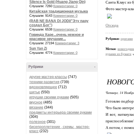
Silence Is Gold (Huang Jiang Qin)
Санта Клаус из 
Слушали: 7260
Комментарии: 0
Фото мастер-кла
Китайская традиционная музыка
Слушали: 9143
Комментарии: 0
(RAB NE BANA DI JODI/"Эту пару
создал Бог")
Отсюда
Слушали: 6538
Комментарии: 0
Говинда Харе...очень нежное и
красивое звучание...
Рубрики:
оригами
Слушали: 27194
Комментарии: 3
Sun Yan Zi
Метки:
новогодни
Слушали: 4774
Комментарии: 0
руками из бумаги
Рубрики
-
другие мастер-классы
(747)
НОВОГО
техники развития
(739)
вдохновляющее
(712)
шитье
(550)
Четверг, 14 Ноябр
игрушки своими руками
(505)
Готовлю подборк
вкусное
(485)
вязание
(344)
Что было интере
предметы интерьера своими руками
И вот, наткнул
(304)
приспособление
полезное
(301)
бисепроплетение , схемы , мастер-
А потом, с помо
класс
(232)