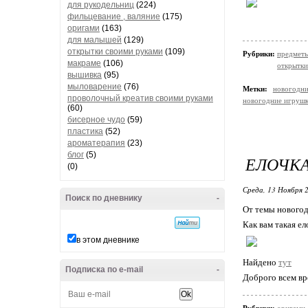
для рукодельниц
(224)
фильцевание , валяние
(175)
оригами
(163)
для малышей
(129)
открытки своими руками
(109)
Рубрики:
предметы
макраме
(106)
открытки
вышивка
(95)
мыловарение
(76)
Метки:
новогодн
проволочный креатив своими руками
новогодние игрушк
(60)
бисерное чудо
(59)
пластика
(52)
ароматерапия
(23)
блог
(5)
ЕЛОЧКА
(0)
Среда, 13 Ноября 2
Поиск по дневнику
-
От темы новогод
Как вам такая ел
в этом дневнике
Найдено
тут
Подписка по e-mail
-
Доброго всем вр