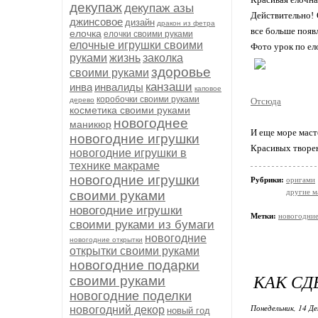
декупаж
декупаж азы
Действительно! 
джинсовое
дизайн
дракон из фетра
все больше появл
елочка
елочки своими руками
елочные игрушки своими
Фото урок по ел
руками
жизнь
заколка
здоровье
своими руками
канзаши
инва
инвалиды
каповое
коробочки своими руками
дерево
Отсюда
косметика своими руками
новогоднее
маникюр
И еще море маст
новогодние игрушки
Красивых творен
новогодние игрушки в
технике макраме
новогодние игрушки
Рубрики:
оригами
другие м
своими руками
новогодние игрушки
Метки:
новогодние
своими руками из бумаги
новогодние
новогодние открытки
открытки своими руками
новогодние подарки
КАК СД
своими руками
новогодние поделки
Понедельник, 14 Де
новогодний декор
новый год