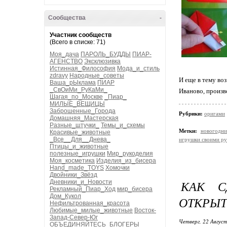
Сообщества
-
Участник сообществ
(Всего в списке: 71)
Моя_дача
ПАРОЛЬ_БУДДЫ
ПИАР-
АГЕНСТВО
Эксклюзивка
Истинная_Философия
Мода_и_стиль
zdravy
Народные_советы
И еще в тему во
Ваша_рЫклама
ПИАР
_СвОиМи_РуКаМи_
Иваново, произв
Шагая_по_Москве
_Пиар_
МИЛЫЕ_ВЕЩИЦЫ
Заброшенные_Города
Рубрики:
оригами
Домашняя_Мастерская
Разные_штучки_
Темы_и_схемы
Метки:
новогодн
Красивые_животные
_Все__Для__Днева_
игрушки своими ру
Птицы_и_животные
полезные_игрушки
Мир_рукоделия
Моя_косметика
Изделия_из_бисера
Hand_made_TOYS
Хомочки
Двойники_Звёзд
КАК С
Дневники_и_Новости
Рекламный_Пиар_Ход
мир_бисера
Дом_Кукол
ОТКРЫТ
Нефильтрованная_красота
Любимые_милые_животные
Восток-
Запад-Север-Юг
Четверг, 22 Август
ОБЪЕДИНЯЙТЕСЬ_БЛОГЕРЫ