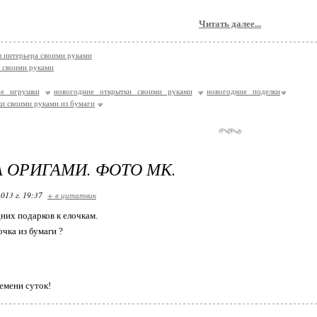
Читать далее...
 интерьера своими руками
 своими руками
ие игрушки
новогодние открытки своими руками
новогодние поделки
и своими руками из бумаги
 ОРИГАМИ. ФОТО МК.
013 г. 19:37
+ в цитатник
них подарков к елочкам.
очка из бумаги ?
емени суток!