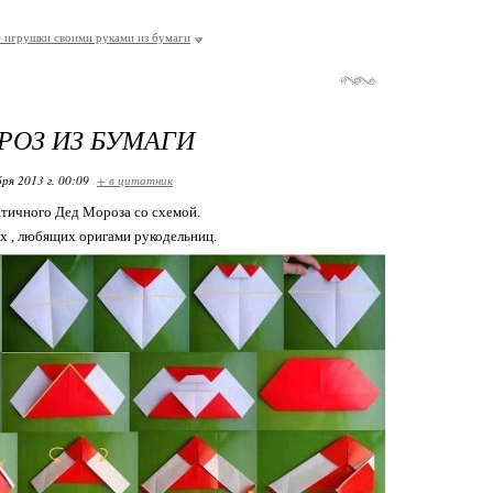
 игрушки своими руками из бумаги
РОЗ ИЗ БУМАГИ
ря 2013 г. 00:09
+ в цитатник
тичного Дед Мороза со схемой.
х , любящих оригами рукодельниц.