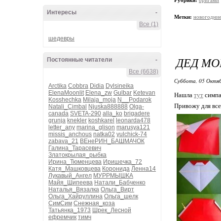
Рубрики:
оригами
Интересы
-
Метки:
новогодние
Все (1)
шедевры
ДЕД МО
Постоянные читатели
-
Все (6638)
Суббота, 05 Октяб
Arctika
Cobbra
Didia
Dylsineika
ElenaMoonlit
Elena_zw
Gulbar
Ketevan
Нашла
тут
симпа
Kosshechka
Milaja_moja
N__Podarok
Привожу для все
Natali_Cimbal
Njuska888888
Olga-
canada
SVETA-290
alla_ko
brigadere
grunja
knekler
koshkarel
leonarda478
letter_any
marina_glison
marusya121
missis_anchous
natka02
yulchick-74
zabava_21
ВЕнеРИН_БАШМАЧОК
Галина_Тарасевич
Златокрылая_рыбка
Ирина_Тюменцева
Иришечка_72
Катя_Машковцева
Коронида
Ленна14
Лукавый_Ангел
МУРРМЫШКА
Майя_Шипеева
Натали_Бабченко
Наталья_Вязалка
Ольга_Вирт
Ольга_Хайруллина
Ольга_шелк
СимСим
Снежная_коза
Татьянка_1973
Шрек_Лесной
ефремчик
тимч