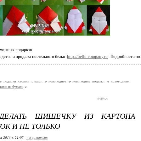
зможных подарков.
одство и продажа постельного белья -
http://belio-company.ru
. Подробности по 
ие подарки своими руками
новогоднее
новогодние поделки
новогодние
ками из бумаги
ДЕЛАТЬ ШИШЕЧКУ ИЗ КАРТОНА 
ОК И НЕ ТОЛЬКО
а 2013 г. 21:05
+ в цитатник