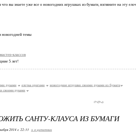
 что вы знаете уже все о новогодних игрушках из бумаги, взгляните на эту ело
и новогодней темы
мастер-классов
дние 5 лет!
ими руками
елочка оригами
новогодние игрушки своими руками из бумаги
и своими руками
ОЖИТЬ САНТУ-КЛАУСА ИЗ БУМАГИ
кабря 2014 г. 22:33
+ в цитатник