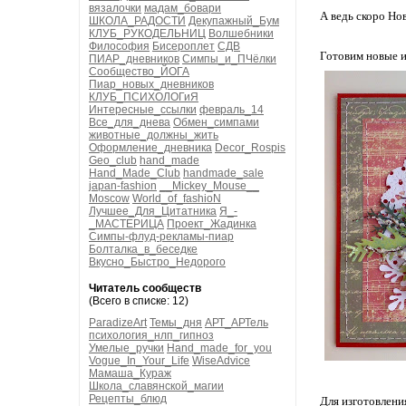
вязалочки
мадам_бовари
А ведь скоро Нов
ШКОЛА_РАДОСТИ
Декупажный_Бум
КЛУБ_РУКОДЕЛЬНИЦ
Волшебники
Философия
Бисероплет
СДВ
Готовим новые и
ПИАР_дневников
Симпы_и_ПЧёлки
Сообщество_ЙОГА
Пиар_новых_дневников
КЛУБ_ПСИХОЛОГиЯ
Интересные_ссылки
февраль_14
Все_для_днева
Обмен_симпами
животные_должны_жить
Оформление_дневника
Decor_Rospis
Geo_club
hand_made
Hand_Made_Club
handmade_sale
japan-fashion
__Mickey_Mouse__
Moscow
World_of_fashioN
Лучшее_Для_Цитатника
Я_-
_МАСТЕРИЦА
Проект_Жадинка
Симпы-флуд-рекламы-пиар
Болталка_в_беседке
Вкусно_Быстро_Недорого
Читатель сообществ
(Всего в списке: 12)
ParadizeArt
Темы_дня
АРТ_АРТель
психология_нлп_гипноз
Умелые_ручки
Hand_made_for_you
Vogue_In_Your_Life
WiseAdvice
Мамаша_Кураж
Школа_славянской_магии
Рецепты_блюд
Для изготовлен