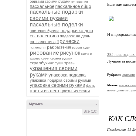
оригами своими руками
отношения
Если вам кажется
пасхальное
пасхальное яйцо
пасхальные подарки
своими руками
пасхальные поделки
подарки ко дню
плетеная бусина
И в продолжени
св. валентина
подарок на день
прически
св. валентина
рак
растения
психология
рецепт суши
рисование
рисунок
свеча в
285 новогодних 
дереве
свечи своими руками
Лучшее за после
скрапбукинг
травы
суши
украшения своими
руками
упаковка подарка
Рубрики:
оригами
упаковка подарка своими руками
упаковка своими руками
Метки:
елочка сво
фетр
цветы из лент
цветы из ткани
новогодние игрушк
Музыка
-
Все (10)
КАК СЛ
Понедельник, 22 Де