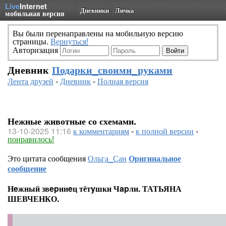
Live
Internet
Дневники
Личка
мобильная версия
Вы были перенаправлены на мобильную версию
страницы.
Вернуться!
Авторизация
Дневник
Подарки_своими_руками
Лента друзей
-
Дневник
-
Полная версия
Нежные животные со схемами.
13-10-2025 11:16
к комментариям
-
к полной версии
-
понравилось!
Это цитата сообщения
Ольга_Сан
Оригинальное
сообщение
Нeжный звepинeц тётyшки Чapли. ТАТЬЯНА
ШЕВЧЕНКО.