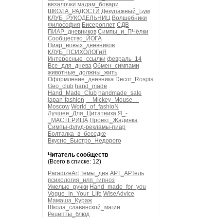
вязалочки
мадам_бовари
ШКОЛА_РАДОСТИ
Декупажный_Бум
КЛУБ_РУКОДЕЛЬНИЦ
Волшебники
Философия
Бисероплет
СДВ
ПИАР_дневников
Симпы_и_ПЧёлки
Сообщество_ЙОГА
Пиар_новых_дневников
КЛУБ_ПСИХОЛОГиЯ
Интересные_ссылки
февраль_14
Все_для_днева
Обмен_симпами
животные_должны_жить
Оформление_дневника
Decor_Rospis
Geo_club
hand_made
Hand_Made_Club
handmade_sale
japan-fashion
__Mickey_Mouse__
Moscow
World_of_fashioN
Лучшее_Для_Цитатника
Я_-
_МАСТЕРИЦА
Проект_Жадинка
Симпы-флуд-рекламы-пиар
Болталка_в_беседке
Вкусно_Быстро_Недорого
Читатель сообществ
(Всего в списке: 12)
ParadizeArt
Темы_дня
АРТ_АРТель
психология_нлп_гипноз
Умелые_ручки
Hand_made_for_you
Vogue_In_Your_Life
WiseAdvice
Мамаша_Кураж
Школа_славянской_магии
Рецепты_блюд