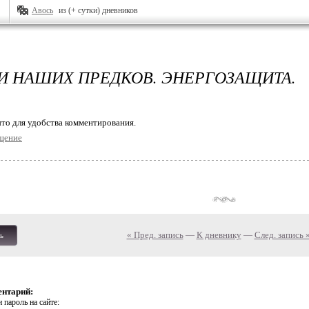
Авось
из (+ сутки) дневников
И НАШИХ ПРЕДКОВ. ЭНЕРГОЗАЩИТА.
то для удобства комментирования.
щение
« Пред. запись
—
К дневнику
—
След. запись 
ь
ентарий:
 пароль на сайте: