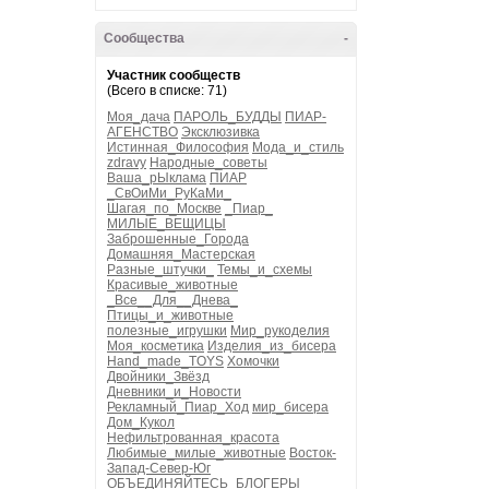
Сообщества
-
Участник сообществ
(Всего в списке: 71)
Моя_дача
ПАРОЛЬ_БУДДЫ
ПИАР-
АГЕНСТВО
Эксклюзивка
Истинная_Философия
Мода_и_стиль
zdravy
Народные_советы
Ваша_рЫклама
ПИАР
_СвОиМи_РуКаМи_
Шагая_по_Москве
_Пиар_
МИЛЫЕ_ВЕЩИЦЫ
Заброшенные_Города
Домашняя_Мастерская
Разные_штучки_
Темы_и_схемы
Красивые_животные
_Все__Для__Днева_
Птицы_и_животные
полезные_игрушки
Мир_рукоделия
Моя_косметика
Изделия_из_бисера
Hand_made_TOYS
Хомочки
Двойники_Звёзд
Дневники_и_Новости
Рекламный_Пиар_Ход
мир_бисера
Дом_Кукол
Нефильтрованная_красота
Любимые_милые_животные
Восток-
Запад-Север-Юг
ОБЪЕДИНЯЙТЕСЬ_БЛОГЕРЫ