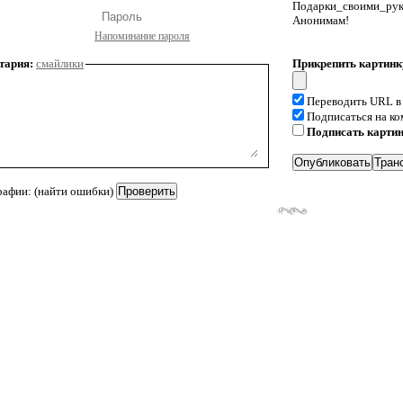
Подарки_своими_р
Анонимам!
Напоминание пароля
тария:
смайлики
Прикрепить картинк
Переводить URL в
Подписаться на к
Подписать карти
рафии: (найти ошибки)