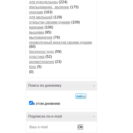
для рукодельниц
(224)
фильцевание , валяние
(175)
оригами
(163)
для малышей
(129)
открытки своими руками
(109)
макраме
(106)
вышивка
(95)
мыловарение
(76)
проволочный креатив своими руками
(60)
бисерное чудо
(59)
пластика
(52)
ароматерапия
(23)
блог
(5)
(0)
Поиск по дневнику
-
в этом дневнике
Подписка по e-mail
-