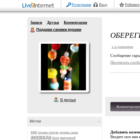
Регистрация
Вход
Рейтинги
Записи
Друзья
Комментарии
Подарки своими руками
ОБЕРЕГ
+ в цитатник
Cообщение скры
Прочитать сооб
В друзья
Комментироват
Метки
-
seo
Добавить комм
арома плитки
арома саше
аюрведа
Введите свое имя и
бохо
выпускной