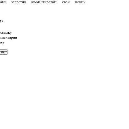
уками запретил комментировать свои записи
у:
 ссылку
омментарии
нку