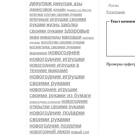
декупаж
декупаж азы
джинсовое
дизайн
дракон из фетра
Регистрация
елочка
елочки своими руками
елочные игрушки своими
Текст коммен
руками
жизнь
заколка
здоровье
своими руками
канзаши
инва
инвалиды
каповое
коробочки своими руками
дерево
косметика своими руками
новогоднее
маникюр
новогодние игрушки
Проверка орфог
новогодние игрушки в
технике макраме
новогодние игрушки
своими руками
новогодние игрушки
своими руками из бумаги
новогодние
новогодние открытки
открытки своими руками
новогодние подарки
своими руками
новогодние поделки
новогодний декор
новый год