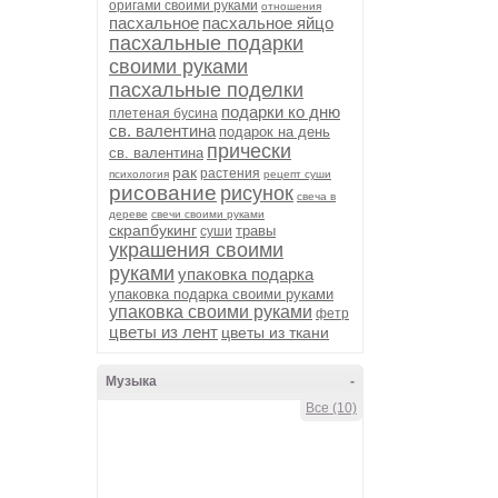
оригами своими руками
отношения
пасхальное
пасхальное яйцо
пасхальные подарки
своими руками
пасхальные поделки
подарки ко дню
плетеная бусина
св. валентина
подарок на день
прически
св. валентина
рак
растения
психология
рецепт суши
рисование
рисунок
свеча в
дереве
свечи своими руками
скрапбукинг
травы
суши
украшения своими
руками
упаковка подарка
упаковка подарка своими руками
упаковка своими руками
фетр
цветы из лент
цветы из ткани
Музыка
-
Все (10)