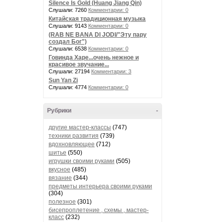
Silence Is Gold (Huang Jiang Qin)
Слушали: 7260
Комментарии: 0
Китайская традиционная музыка
Слушали: 9143
Комментарии: 0
(RAB NE BANA DI JODI/"Эту пару
создал Бог")
Слушали: 6538
Комментарии: 0
Говинда Харе...очень нежное и
красивое звучание...
Слушали: 27194
Комментарии: 3
Sun Yan Zi
Слушали: 4774
Комментарии: 0
Рубрики
-
другие мастер-классы
(747)
техники развития
(739)
вдохновляющее
(712)
шитье
(550)
игрушки своими руками
(505)
вкусное
(485)
вязание
(344)
предметы интерьера своими руками
(304)
полезное
(301)
бисепроплетение , схемы , мастер-
класс
(232)