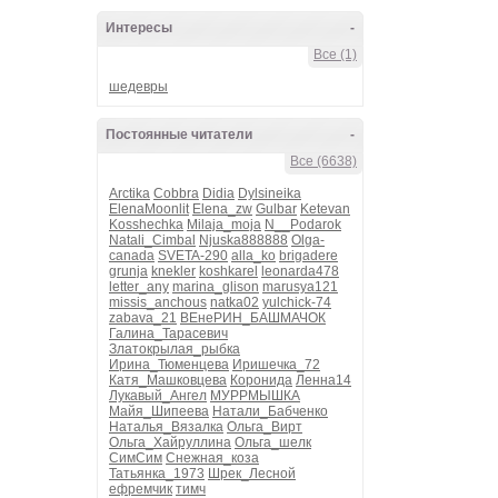
Интересы
-
Все (1)
шедевры
Постоянные читатели
-
Все (6638)
Arctika
Cobbra
Didia
Dylsineika
ElenaMoonlit
Elena_zw
Gulbar
Ketevan
Kosshechka
Milaja_moja
N__Podarok
Natali_Cimbal
Njuska888888
Olga-
canada
SVETA-290
alla_ko
brigadere
grunja
knekler
koshkarel
leonarda478
letter_any
marina_glison
marusya121
missis_anchous
natka02
yulchick-74
zabava_21
ВЕнеРИН_БАШМАЧОК
Галина_Тарасевич
Златокрылая_рыбка
Ирина_Тюменцева
Иришечка_72
Катя_Машковцева
Коронида
Ленна14
Лукавый_Ангел
МУРРМЫШКА
Майя_Шипеева
Натали_Бабченко
Наталья_Вязалка
Ольга_Вирт
Ольга_Хайруллина
Ольга_шелк
СимСим
Снежная_коза
Татьянка_1973
Шрек_Лесной
ефремчик
тимч