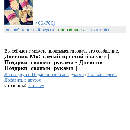
[466x700]
вверх^
к полной версии
понравилось!
в evernote
Вы сейчас не можете прокомментировать это сообщение.
Дневник Мк: самый простой браслет |
Подарки_своими_руками - Дневник
Подарки_своими_руками |
Лента друзей Подарки_своими_руками
/
Полная версия
Добавить в друзья
Страницы:
раньше»