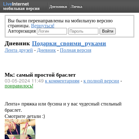
Live
Internet
Дневники
Личка
мобильная версия
Вы были перенаправлены на мобильную версию
страницы.
Вернуться!
Авторизация
Дневник
Подарки_своими_руками
Лента друзей
-
Дневник
-
Полная версия
Мк: самый простой браслет
03-05-2024 11:49
к комментариям
-
к полной версии
-
понравилось!
Лента+ пряжка или бусина и у вас чудесный стильный
браслет.
Смотрите детали :)