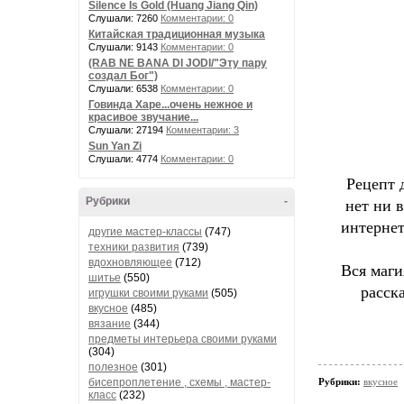
Silence Is Gold (Huang Jiang Qin)
Слушали: 7260
Комментарии: 0
Китайская традиционная музыка
Слушали: 9143
Комментарии: 0
(RAB NE BANA DI JODI/"Эту пару
создал Бог")
Слушали: 6538
Комментарии: 0
Говинда Харе...очень нежное и
красивое звучание...
Слушали: 27194
Комментарии: 3
Sun Yan Zi
Слушали: 4774
Комментарии: 0
Рецепт 
Рубрики
-
нет ни 
интернет
другие мастер-классы
(747)
техники развития
(739)
вдохновляющее
(712)
Вся маги
шитье
(550)
расск
игрушки своими руками
(505)
вкусное
(485)
вязание
(344)
предметы интерьера своими руками
(304)
полезное
(301)
бисепроплетение , схемы , мастер-
Рубрики:
вкусное
класс
(232)