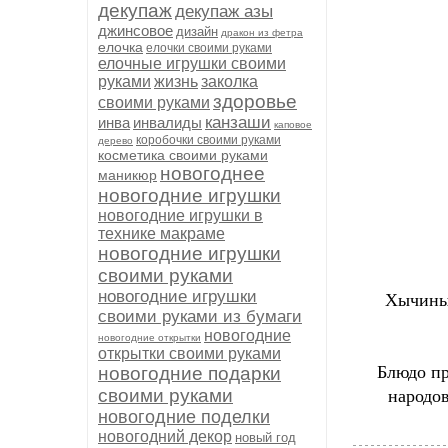
декупаж
декупаж азы
джинсовое
дизайн
дракон из фетра
елочка
елочки своими руками
елочные игрушки своими
руками
жизнь
заколка
здоровье
своими руками
канзаши
инва
инвалиды
каповое
коробочки своими руками
дерево
косметика своими руками
новогоднее
маникюр
новогодние игрушки
новогодние игрушки в
технике макраме
новогодние игрушки
своими руками
новогодние игрушки
Хычины 
своими руками из бумаги
новогодние
новогодние открытки
открытки своими руками
Блюдо пр
новогодние подарки
своими руками
народов
новогодние поделки
новогодний декор
новый год