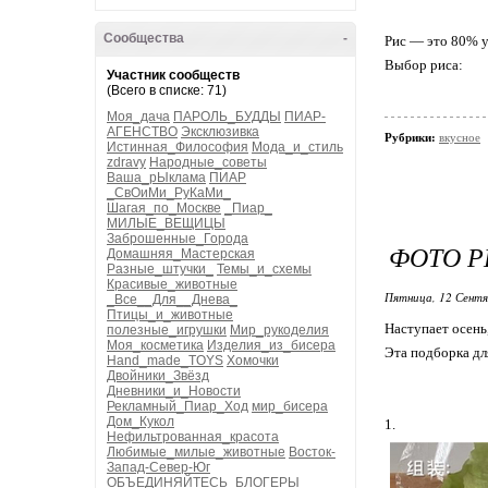
Сообщества
-
Рис — это 80% 
Выбор риса:
Участник сообществ
(Всего в списке: 71)
Моя_дача
ПАРОЛЬ_БУДДЫ
ПИАР-
АГЕНСТВО
Эксклюзивка
Рубрики:
вкусное
Истинная_Философия
Мода_и_стиль
zdravy
Народные_советы
Ваша_рЫклама
ПИАР
_СвОиМи_РуКаМи_
Шагая_по_Москве
_Пиар_
МИЛЫЕ_ВЕЩИЦЫ
Заброшенные_Города
ФОТО Р
Домашняя_Мастерская
Разные_штучки_
Темы_и_схемы
Красивые_животные
Пятница, 12 Сентя
_Все__Для__Днева_
Птицы_и_животные
Наступает осень
полезные_игрушки
Мир_рукоделия
Моя_косметика
Изделия_из_бисера
Эта подборка дл
Hand_made_TOYS
Хомочки
Двойники_Звёзд
Дневники_и_Новости
Рекламный_Пиар_Ход
мир_бисера
Дом_Кукол
1.
Нефильтрованная_красота
Любимые_милые_животные
Восток-
Запад-Север-Юг
ОБЪЕДИНЯЙТЕСЬ_БЛОГЕРЫ