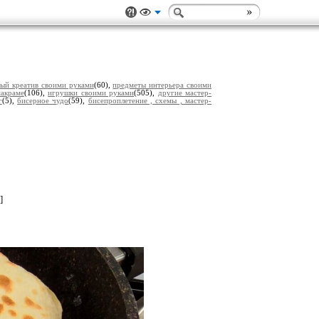
ый креатив своими руками
(60),
предметы интерьера своими
акраме
(106),
игрушки своими руками
(505),
другие мастер-
г
(5),
бисерное чудо
(59),
бисепроплетение , схемы , мастер-
]