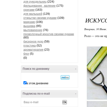
для рукодельниц
(224)
фильцевание , валяние
(175)
оригами
(163)
для малышей
(129)
открытки своими руками
(109)
ИСКУСС
макраме
(106)
вышивка
(95)
Вторник, 30 Июня 
мыловарение
(76)
проволочный креатив своими руками
Ролл — это не пр
(60)
бисерное чудо
(59)
пластика
(52)
ароматерапия
(23)
блог
(5)
(0)
Поиск по дневнику
-
в этом дневнике
Подписка по e-mail
-