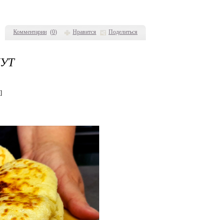
Комментарии
(
0
)
Нравится
Поделиться
УТ
]