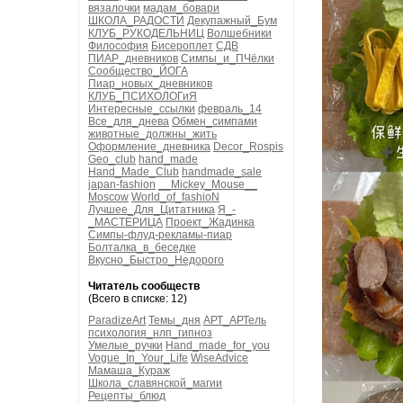
вязалочки
мадам_бовари
ШКОЛА_РАДОСТИ
Декупажный_Бум
КЛУБ_РУКОДЕЛЬНИЦ
Волшебники
Философия
Бисероплет
СДВ
ПИАР_дневников
Симпы_и_ПЧёлки
Сообщество_ЙОГА
Пиар_новых_дневников
КЛУБ_ПСИХОЛОГиЯ
Интересные_ссылки
февраль_14
Все_для_днева
Обмен_симпами
животные_должны_жить
Оформление_дневника
Decor_Rospis
Geo_club
hand_made
Hand_Made_Club
handmade_sale
japan-fashion
__Mickey_Mouse__
Moscow
World_of_fashioN
Лучшее_Для_Цитатника
Я_-
_МАСТЕРИЦА
Проект_Жадинка
Симпы-флуд-рекламы-пиар
Болталка_в_беседке
Вкусно_Быстро_Недорого
Читатель сообществ
(Всего в списке: 12)
ParadizeArt
Темы_дня
АРТ_АРТель
психология_нлп_гипноз
Умелые_ручки
Hand_made_for_you
Vogue_In_Your_Life
WiseAdvice
Мамаша_Кураж
Школа_славянской_магии
Рецепты_блюд