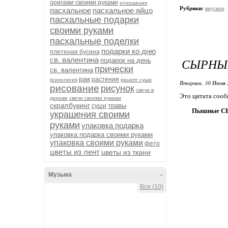
оригами своими руками
отношения
Рубрики:
вкусное
пасхальное
пасхальное яйцо
пасхальные подарки
своими руками
пасхальные поделки
подарки ко дню
плетеная бусина
св. валентина
СЫРНЫЕ
подарок на день
прически
св. валентина
рак
растения
психология
рецепт суши
Вторник, 30 Июня 
рисование
рисунок
свеча в
Это цитата соо
дереве
свечи своими руками
скрапбукинг
травы
суши
Пышные СЫР
украшения своими
руками
упаковка подарка
упаковка подарка своими руками
упаковка своими руками
фетр
цветы из лент
цветы из ткани
Музыка
-
Все (10)