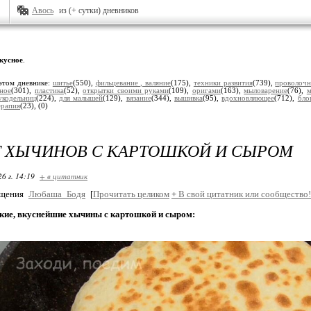
Авось
из (+ сутки) дневников
кусное
.
этом дневнике:
шитье
(550),
фильцевание , валяние
(175),
техники развития
(739),
проволочн
зное
(301),
пластика
(52),
открытки своими руками
(109),
оригами
(163),
мыловарение
(76),
м
укодельниц
(224),
для малышей
(129),
вязание
(344),
вышивка
(95),
вдохновляющее
(712),
бло
ерапия
(23),
(0)
 ХЫЧИНОВ С КАРТОШКОЙ И СЫРОМ
26 г. 14:19
+ в цитатник
бщения
Любаша_Бодя
[
Прочитать целиком
+
В свой цитатник или сообщество!
гкие, вкуснейшие хычины с картошкой и сыром: