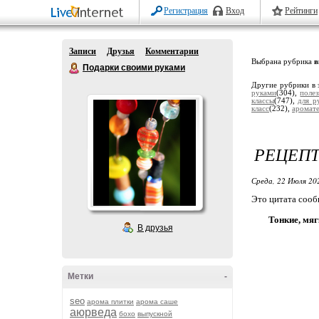
Регистрация
Вход
Рейтинги
Записи
Друзья
Комментарии
Выбрана рубрика
в
Подарки своими руками
Другие рубрики в 
руками
(304),
поле
классы
(747),
для р
класс
(232),
аромат
РЕЦЕПТ
Среда, 22 Июля 20
Это цитата соо
Тонкие, мя
В друзья
Метки
-
seo
арома плитки
арома саше
аюрведа
бохо
выпускной