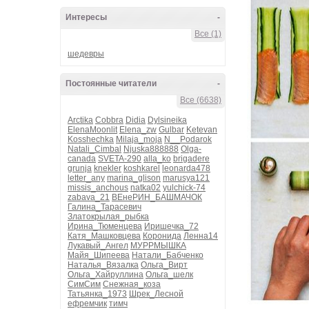
Интересы
-
Все (1)
шедевры
Постоянные читатели
-
Все (6638)
Arctika
Cobbra
Didia
Dylsineika
ElenaMoonlit
Elena_zw
Gulbar
Ketevan
Kosshechka
Milaja_moja
N__Podarok
Natali_Cimbal
Njuska888888
Olga-
canada
SVETA-290
alla_ko
brigadere
grunja
knekler
koshkarel
leonarda478
letter_any
marina_glison
marusya121
missis_anchous
natka02
yulchick-74
zabava_21
ВЕнеРИН_БАШМАЧОК
Галина_Тарасевич
Златокрылая_рыбка
Ирина_Тюменцева
Иришечка_72
Катя_Машковцева
Коронида
Ленна14
Лукавый_Ангел
МУРРМЫШКА
Майя_Шипеева
Натали_Бабченко
Наталья_Вязалка
Ольга_Вирт
Ольга_Хайруллина
Ольга_шелк
СимСим
Снежная_коза
Татьянка_1973
Шрек_Лесной
ефремчик
тимч