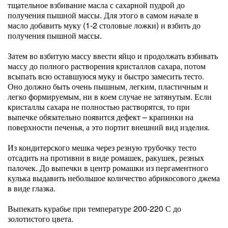
тщательное взбивание масла с сахарной пудрой до
получения пышной массы. Для этого в самом начале в
масло добавить муку (1-2 столовые ложки) и взбить до
получения пышной массы.
Затем во взбитую массу ввести яйцо и продолжать взбивать
массу до полного растворения кристаллов сахара, потом
всыпать всю оставшуюся муку и быстро замесить тесто.
Оно должно быть очень пышным, легким, пластичным и
легко формируемым, ни в коем случае не затянутым. Если
кристаллы сахара не полностью растворятся, то при
выпечке обязательно появится дефект – крапинки на
поверхности печенья, а это портит внешний вид изделия.
Из кондитерского мешка через резную трубочку тесто
отсадить на противни в виде ромашек, ракушек, резных
палочек. До выпечки в центр ромашки из пергаментного
кулька выдавить небольшое количество абрикосового джема
в виде глазка.
Выпекать курабье при температуре 200-220 С до
золотистого цвета.