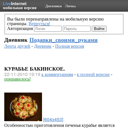
Live
Internet
Дневники
Личка
мобильная версия
Вы были перенаправлены на мобильную версию
страницы.
Вернуться!
Авторизация
Дневник
Подарки_своими_руками
Лента друзей
-
Дневник
-
Полная версия
КУРАБЬЕ БАКИНСКОЕ.
22-11-2010 19:19
к комментариям
-
к полной версии
-
понравилось!
[604x453]
Особенностью приготовления печенья курабье является