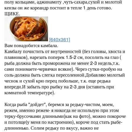
полу кольцами, аджинамоту ,чуть-сахара,сухой и молотой
кензы он же кореандр постоит в тепле 1 день готово.
ЩИКЕ.
[640x361]
Вам понадобится камбала.
Камбалу почистить от внутренностей (без головы, хвоста и
плавников), нарезать поперек 1.5-2 см, посолить на глаз (
рыба должна быть проморожена не менее 2-3 недель,т.к.
сами понимаете-червячки всякие). Через сутки-пробую на
соль-должна быть слегка пересоленной.Добавляю молотый
чеснок и сухой крю перец побольше, т.к. еще редька
впереди.И забыть про рыбку на 2-3 дня (оставить при
комнатной температуре).
Когда рыба "дойдет", беремся за редьку-чистим, моем,
режем, именно режем- я никогда не использую при этом
терку-брусочками длинными(как на фото), можно покороче
и потолще(у меня по настроению), короче под стать рыбе-
длинненько. Солим редьку по вкусу, важно не