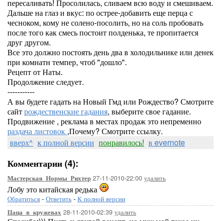
пересаливать! Просолилась, сливаем всю воду и смешиваем.
Дальше на глаз и вкус: по острее-добавить еще перца с
чесноком, кому не солено-посолить, но на соль пробовать
после того как смесь постоит полденька, те пропитается
друг другом.
Все это должно постоять день два в холодильнике или денек
при комнатн темпер, чтоб "дошло".
Рецепт от Наты.
Продолжение следует.
-----------
А вы будете гадать на Новый Гмд или Рождество? Смотрите
сайт
рождественские гадания
, выберите свое гадание.
Продвижение , реклама в местах продаж это непременно
раздача листовок
,Почему? Смотрите ссылку.
вверх^
к полной версии
понравилось!
в evernote
Комментарии (4):
27-11-2010-22:00
удалить
Мастерская_Нормы_Рихтер
Лобу это китайская редька
Обратиться
-
Ответить
-
К полной версии
28-11-2010-02:39
удалить
Цаца_в_кружевах