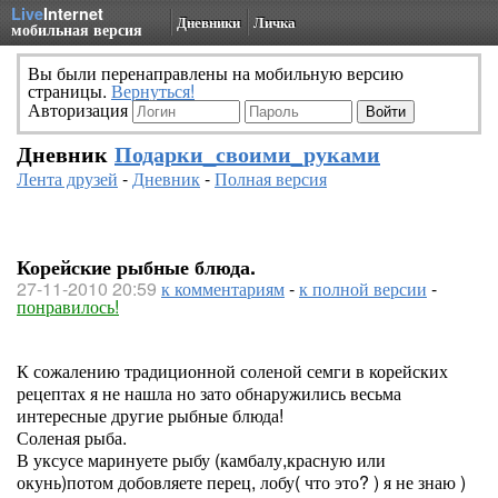
Live
Internet
Дневники
Личка
мобильная версия
Вы были перенаправлены на мобильную версию
страницы.
Вернуться!
Авторизация
Дневник
Подарки_своими_руками
Лента друзей
-
Дневник
-
Полная версия
Корейские рыбные блюда.
27-11-2010 20:59
к комментариям
-
к полной версии
-
понравилось!
К сожалению традиционной соленой семги в корейских
рецептах я не нашла но зато обнаружились весьма
интересные другие рыбные блюда!
Соленая рыба.
В уксусе маринуете рыбу (камбалу,красную или
окунь)потом добовляете перец, лобу( что это? ) я не знаю )