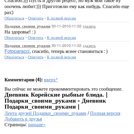
Спасибо:))) Пусть и другой рецепт, но муж мой такое ну
ооочень любит:))) Приготовлю ему как нибудь. Спасибо еще
раз:)
Обратиться
-
Ответить
-
К полной версии
30-11-2010-11:02
удалить
Подарки_своими_руками
На здоровье! : )
Обратиться
-
Ответить
-
К полной версии
30-11-2010-11:02
удалить
Подарки_своими_руками
Fotoparacci
, спасибо, теперь яснее становиться : )
Обратиться
-
Ответить
-
К полной версии
Комментарии (4):
вверх^
Вы сейчас не можете прокомментировать это сообщение.
Дневник Корейские рыбные блюда. |
Подарки_своими_руками - Дневник
Подарки_своими_руками |
Лента друзей Подарки_своими_руками
/
Полная версия
Добавить в друзья
Страницы:
раньше»