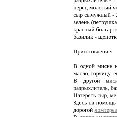
разрыхлитель - 1
перец молотый ч
сыр сычужный - 
зелень (петрушка,
красный болгарс
базилик - щепотк
Приготовление:
В одной миске н
масло, горчицу, е
В другой миск
разрыхлитель, ба
Натереть сыр, ме
Здесь на помощь
дорогой
ломтерез