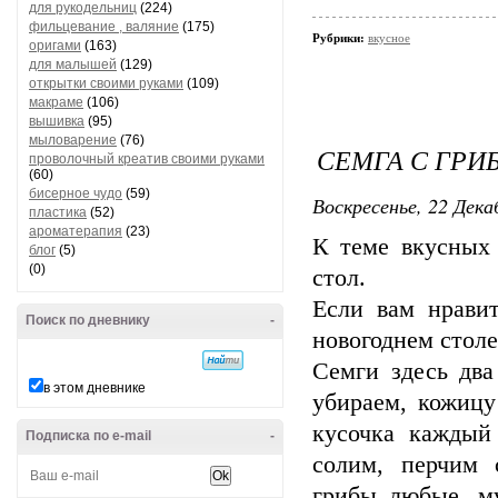
для рукодельниц
(224)
фильцевание , валяние
(175)
Рубрики:
вкусное
оригами
(163)
для малышей
(129)
открытки своими руками
(109)
макраме
(106)
вышивка
(95)
мыловарение
(76)
СЕМГА С ГРИ
проволочный креатив своими руками
(60)
бисерное чудо
(59)
Воскресенье, 22 Дека
пластика
(52)
ароматерапия
(23)
К теме вкусных 
блог
(5)
(0)
стол.
Если вам нравит
Поиск по дневнику
-
новогоднем столе
Семги здесь два
в этом дневнике
убираем, кожицу
кусочка каждый 
Подписка по e-mail
-
солим, перчим 
грибы любые, м