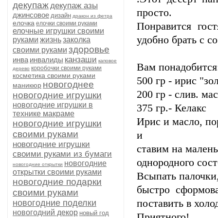
декупаж
декупаж азы
просто.
джинсовое
дизайн
дракон из фетра
елочка
елочки своими руками
Понравится гост
елочные игрушки своими
удобно брать с с
руками
жизнь
заколка
здоровье
своими руками
канзаши
инва
инвалиды
каповое
Вам понадобится
коробочки своими руками
дерево
косметика своими руками
500 гр - ирис "з
новогоднее
маникюр
200 гр - слив. мас
новогодние игрушки
новогодние игрушки в
375 гр.- Келакс
технике макраме
Ирис и масло, п
новогодние игрушки
своими руками
и
новогодние игрушки
ставим на мален
своими руками из бумаги
однородного сост
новогодние
новогодние открытки
открытки своими руками
Всыпать палочки,
новогодние подарки
быстро сформова
своими руками
поставить в холо
новогодние поделки
новогодний декор
новый год
Приятного!