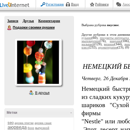
Регистрация
Вход
Рейтинги
Авос
Записи
Друзья
Комментарии
Выбрана рубрика
вкусное
.
Подарки своими руками
Другие рубрики в этом дневник
руками
(60),
предметы интерьера
мыловарение
(76),
макраме
(106
малышей
(129),
вязание
(344),
выш
класс
(232),
ароматерапия
(23),
(0)
НЕМЕЦКИЙ БЫ
Четверг, 26 Декабря 
Немецкий быстры
В друзья
из сладких куку
шариков "Сухой
фирмы
Метки
-
"Nestle" или люб
seo
арома плитки
арома саше
аюрведа
.Этот десерт на
бохо
выпускной