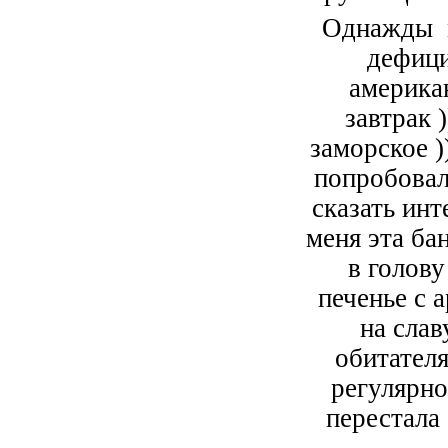
Однажды м
дефици
америка
завтрак 
заморское )
попробовали.
сказать ин
меня эта ба
в голову
печенье с 
на сла
обитателя
регулярно
перестала