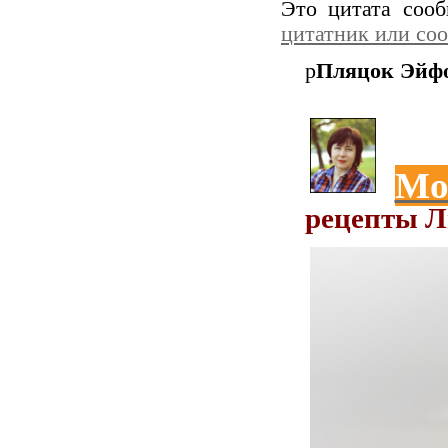
Это цитата соо
цитатник или со
р
Пляцок Эйф
Мо
рецепты 