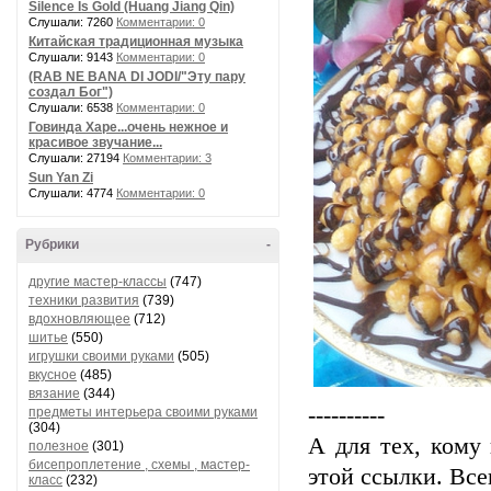
Silence Is Gold (Huang Jiang Qin)
Слушали: 7260
Комментарии: 0
Китайская традиционная музыка
Слушали: 9143
Комментарии: 0
(RAB NE BANA DI JODI/"Эту пару
создал Бог")
Слушали: 6538
Комментарии: 0
Говинда Харе...очень нежное и
красивое звучание...
Слушали: 27194
Комментарии: 3
Sun Yan Zi
Слушали: 4774
Комментарии: 0
Рубрики
-
другие мастер-классы
(747)
техники развития
(739)
вдохновляющее
(712)
шитье
(550)
игрушки своими руками
(505)
вкусное
(485)
вязание
(344)
----------
предметы интерьера своими руками
(304)
А для тех, кому
полезное
(301)
бисепроплетение , схемы , мастер-
этой ссылки. Все
класс
(232)