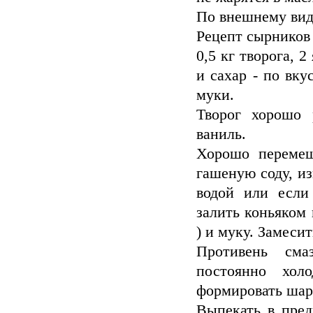
По внешнему вид
Рецепт сырников 
0,5 кг творога, 2
и сахар - по вкус
муки.
Творог хорошо 
ваниль.
Хорошо перемеш
гашеную соду, из
водой или если
залить коньяком
) и муку. Замеси
Противень сма
постоянно хол
формировать шари
Выпекать в пред