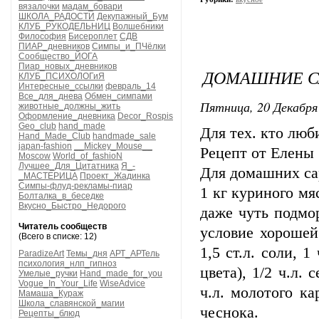
вязалочки
мадам_бовари
ШКОЛА_РАДОСТИ
Декупажный_Бум
КЛУБ_РУКОДЕЛЬНИЦ
Волшебники
Философия
Бисероплет
СДВ
ПИАР_дневников
Симпы_и_ПЧёлки
Сообщество_ЙОГА
Пиар_новых_дневников
ДОМАШНИЕ С
КЛУБ_ПСИХОЛОГиЯ
Интересные_ссылки
февраль_14
Все_для_днева
Обмен_симпами
Пятница, 20 Декабря 
животные_должны_жить
Оформление_дневника
Decor_Rospis
Geo_club
hand_made
Для тех. кто люб
Hand_Made_Club
handmade_sale
japan-fashion
__Mickey_Mouse__
Рецепт от Елены
Moscow
World_of_fashioN
Лучшее_Для_Цитатника
Я_-
Для домашних са
_МАСТЕРИЦА
Проект_Жадинка
Симпы-флуд-рекламы-пиар
1 кг куриного мя
Болталка_в_беседке
Вкусно_Быстро_Недорого
даже чуть подмо
Читатель сообществ
условие хорошей
(Всего в списке: 12)
1,5 ст.л. соли, 1
ParadizeArt
Темы_дня
АРТ_АРТель
психология_нлп_гипноз
цвета), 1/2 ч.л.
Умелые_ручки
Hand_made_for_you
Vogue_In_Your_Life
WiseAdvice
ч.л. молотого ка
Мамаша_Кураж
Школа_славянской_магии
чеснока.
Рецепты_блюд