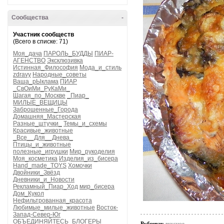
Сообщества
-
Участник сообществ
(Всего в списке: 71)
Моя_дача
ПАРОЛЬ_БУДДЫ
ПИАР-
АГЕНСТВО
Эксклюзивка
Истинная_Философия
Мода_и_стиль
zdravy
Народные_советы
Ваша_рЫклама
ПИАР
_СвОиМи_РуКаМи_
Шагая_по_Москве
_Пиар_
МИЛЫЕ_ВЕЩИЦЫ
Заброшенные_Города
Домашняя_Мастерская
Разные_штучки_
Темы_и_схемы
Красивые_животные
_Все__Для__Днева_
Птицы_и_животные
полезные_игрушки
Мир_рукоделия
Моя_косметика
Изделия_из_бисера
Hand_made_TOYS
Хомочки
Двойники_Звёзд
Дневники_и_Новости
Рекламный_Пиар_Ход
мир_бисера
Дом_Кукол
Нефильтрованная_красота
Любимые_милые_животные
Восток-
Запад-Север-Юг
ОБЪЕДИНЯЙТЕСЬ_БЛОГЕРЫ
Рубрики:
вкусное