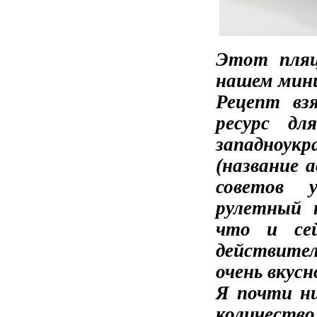
Этот пляц
нашем мини
Рецепт в
ресурс дл
западноукр
(название 
советов 
рулетный 
что и сей
действите
очень вкус
Я почти ни
количество