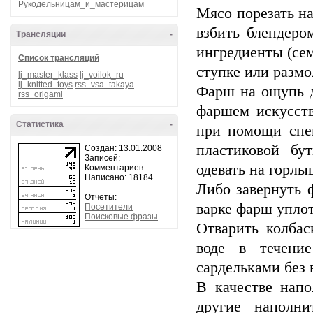
Рукодельницам_и_мастерицам
Мясо порезать на
взбить блендеро
Трансляции
-
ингредиенты (се
Список трансляций
ступке или размо
lj_master_klass
lj_voilok_ru
lj_knitted_toys
rss_vsa_takaya
Фарш на ощупь д
rss_origami
фаршем искусств
Статистика
-
при помощи спе
пластиковой бу
Создан: 13.01.2008
Записей:
одевать на горлы
Комментариев:
Написано: 18184
Либо завернуть 
Отчеты:
варке фарш уплот
Посетители
Поисковые фразы
Отварить колба
воде в течени
сардельками без 
В качестве нап
другие наполн