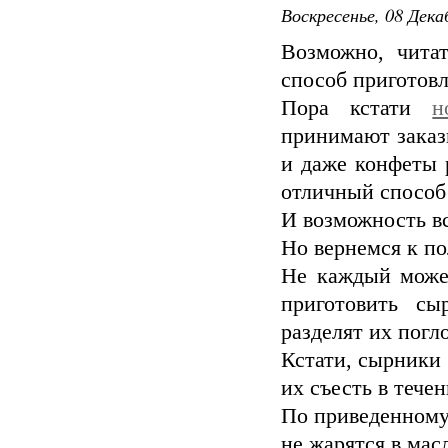
Воскресенье, 08 Дека
Возможно, чита
способ приготов
Пора кстати
н
принимают заказ
и даже конфеты 
отличный способ 
И возможность в
Но вернемся к п
Не каждый может
приготовить сы
разделят их погл
Кстати, сырники 
их съесть в тече
По приведенному
не жарятся в мас