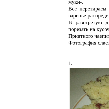
муки-.
Все перетираем 
варенье распреде
В разогретую д
порезать на кусо
Приятного чаепи
Фотография слас
1.