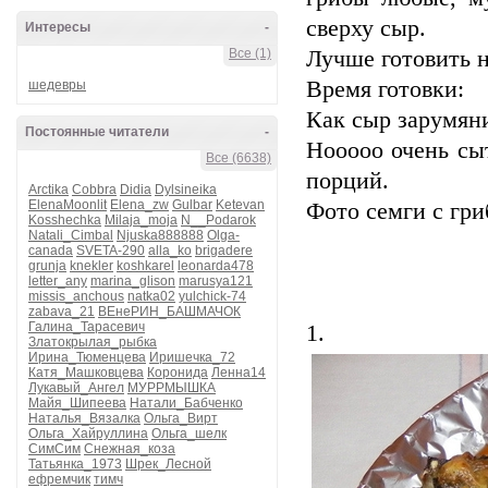
сверху сыр.
Интересы
-
Все (1)
Лучше готовить н
Время готовки:
шедевры
Как сыр зарумяни
Постоянные читатели
-
Нооооо очень сы
Все (6638)
порций.
Arctika
Cobbra
Didia
Dylsineika
ElenaMoonlit
Elena_zw
Gulbar
Ketevan
Фото семги с гри
Kosshechka
Milaja_moja
N__Podarok
Natali_Cimbal
Njuska888888
Olga-
canada
SVETA-290
alla_ko
brigadere
grunja
knekler
koshkarel
leonarda478
letter_any
marina_glison
marusya121
missis_anchous
natka02
yulchick-74
zabava_21
ВЕнеРИН_БАШМАЧОК
Галина_Тарасевич
1.
Златокрылая_рыбка
Ирина_Тюменцева
Иришечка_72
Катя_Машковцева
Коронида
Ленна14
Лукавый_Ангел
МУРРМЫШКА
Майя_Шипеева
Натали_Бабченко
Наталья_Вязалка
Ольга_Вирт
Ольга_Хайруллина
Ольга_шелк
СимСим
Снежная_коза
Татьянка_1973
Шрек_Лесной
ефремчик
тимч