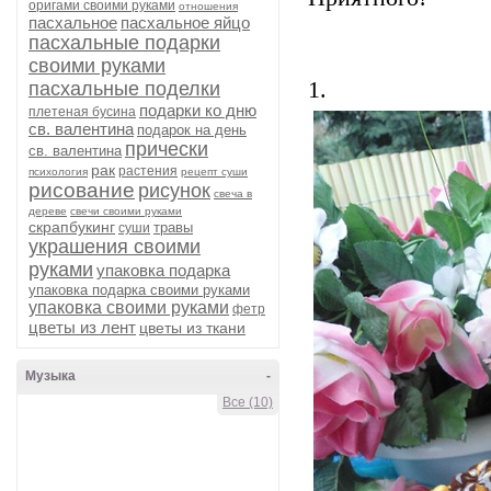
оригами своими руками
отношения
пасхальное
пасхальное яйцо
пасхальные подарки
своими руками
1.
пасхальные поделки
подарки ко дню
плетеная бусина
св. валентина
подарок на день
прически
св. валентина
рак
растения
психология
рецепт суши
рисование
рисунок
свеча в
дереве
свечи своими руками
скрапбукинг
травы
суши
украшения своими
руками
упаковка подарка
упаковка подарка своими руками
упаковка своими руками
фетр
цветы из лент
цветы из ткани
Музыка
-
Все (10)