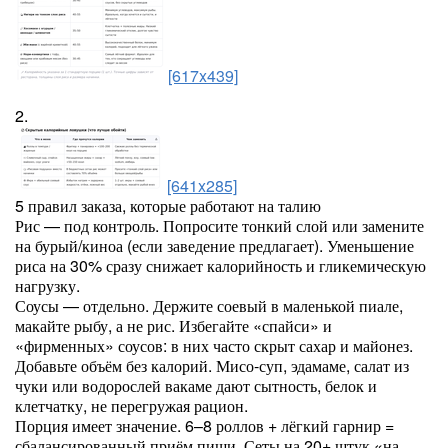
[617x439]
2.
[641x285]
5 правил заказа, которые работают на талию
Рис — под контроль. Попросите тонкий слой или замените
на бурый/киноа (если заведение предлагает). Уменьшение
риса на 30% сразу снижает калорийность и гликемическую
нагрузку.
Соусы — отдельно. Держите соевый в маленькой пиале,
макайте рыбу, а не рис. Избегайте «спайси» и
«фирменных» соусов: в них часто скрыт сахар и майонез.
Добавьте объём без калорий. Мисо-суп, эдамаме, салат из
чуки или водорослей вакаме дают сытность, белок и
клетчатку, не перегружая рацион.
Порция имеет значение. 6–8 роллов + лёгкий гарнир =
сбалансированный приём пищи. Сеты на 20+ штук «на