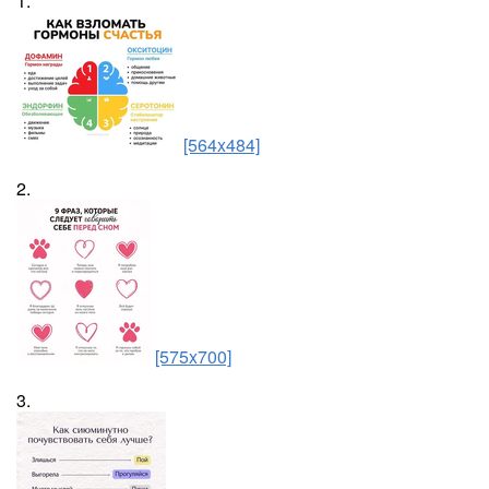
1.
[564x484]
2.
[575x700]
3.