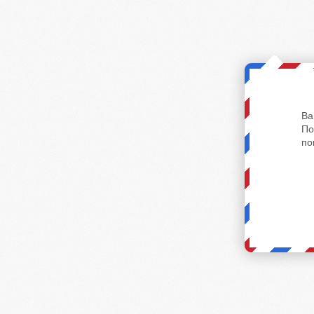
Ва
По
по