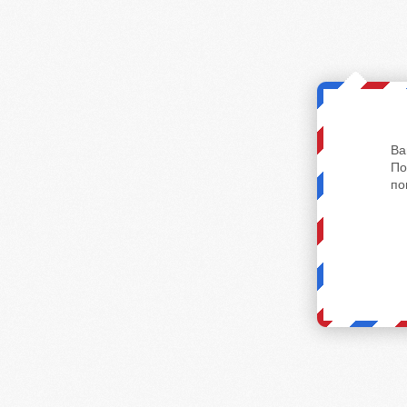
Ва
По
по