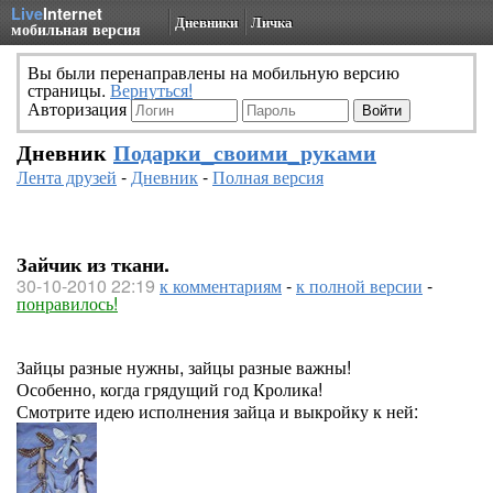
Live
Internet
Дневники
Личка
мобильная версия
Вы были перенаправлены на мобильную версию
страницы.
Вернуться!
Авторизация
Дневник
Подарки_своими_руками
Лента друзей
-
Дневник
-
Полная версия
Зайчик из ткани.
30-10-2010 22:19
к комментариям
-
к полной версии
-
понравилось!
Зайцы разные нужны, зайцы разные важны!
Особенно, когда грядущий год Кролика!
Смотрите идею исполнения зайца и выкройку к ней: