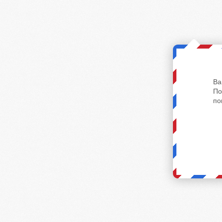
Ва
По
по