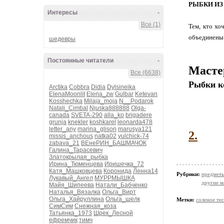
РЫБКИ ИЗ
Интересы
-
Все (1)
Тем, кто хо
объединены 
шедевры
Постоянные читатели
-
Масте
Все (6638)
Рыбки к
Arctika
Cobbra
Didia
Dylsineika
ElenaMoonlit
Elena_zw
Gulbar
Ketevan
Kosshechka
Milaja_moja
N__Podarok
Natali_Cimbal
Njuska888888
Olga-
canada
SVETA-290
alla_ko
brigadere
grunja
knekler
koshkarel
leonarda478
letter_any
marina_glison
marusya121
2.
missis_anchous
natka02
yulchick-74
zabava_21
ВЕнеРИН_БАШМАЧОК
Галина_Тарасевич
Златокрылая_рыбка
Ирина_Тюменцева
Иришечка_72
Катя_Машковцева
Коронида
Ленна14
Рубрики:
предметы
Лукавый_Ангел
МУРРМЫШКА
другие м
Майя_Шипеева
Натали_Бабченко
Наталья_Вязалка
Ольга_Вирт
Ольга_Хайруллина
Ольга_шелк
Метки:
соленое те
СимСим
Снежная_коза
Татьянка_1973
Шрек_Лесной
ефремчик
тимч