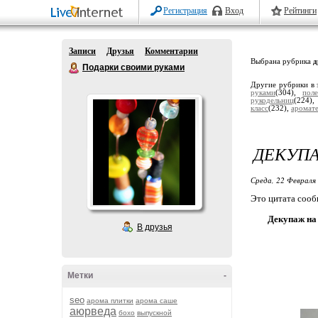
Регистрация
Вход
Рейтинги
Записи
Друзья
Комментарии
Выбрана рубрика
д
Подарки своими руками
Другие рубрики в 
руками
(304),
поле
рукодельниц
(224)
класс
(232),
аромат
ДЕКУПА
Среда, 22 Февраля 
Это цитата соо
Декупаж на
В друзья
Метки
-
seo
арома плитки
арома саше
аюрведа
бохо
выпускной