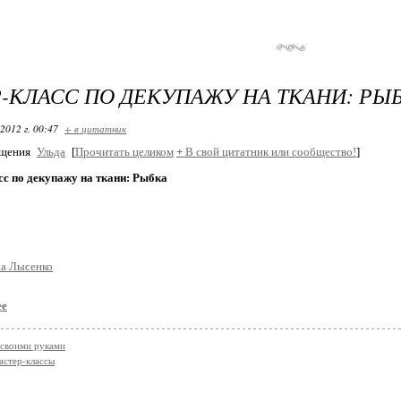
-КЛАСС ПО ДЕКУПАЖУ НА ТКАНИ: РЫ
2012 г. 00:47
+ в цитатник
бщения
Ульда
[
Прочитать целиком
+
В свой цитатник или сообщество!
]
с по декупажу на ткани: Рыбка
на Лысенко
ее
своими руками
астер-классы