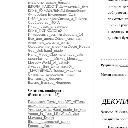
вязалочки
мадам_бовари
прямого дек
ШКОЛА_РАДОСТИ
Декупажный_Бум
КЛУБ_РУКОДЕЛЬНИЦ
Волшебники
собирается 
Философия
Бисероплет
СДВ
ПИАР_дневников
Симпы_и_ПЧёлки
лохматые ка
Сообщество_ЙОГА
ширина руло
Пиар_новых_дневников
КЛУБ_ПСИХОЛОГиЯ
в принтер п
Интересные_ссылки
февраль_14
дешёвая бума
Все_для_днева
Обмен_симпами
животные_должны_жить
Оформление_дневника
Decor_Rospis
Geo_club
hand_made
Hand_Made_Club
handmade_sale
japan-fashion
__Mickey_Mouse__
Moscow
World_of_fashioN
Рубрики:
другие м
Лучшее_Для_Цитатника
Я_-
_МАСТЕРИЦА
Проект_Жадинка
Симпы-флуд-рекламы-пиар
Метки:
декупаж
Болталка_в_беседке
Вкусно_Быстро_Недорого
Читатель сообществ
(Всего в списке: 12)
ДЕКУПА
ParadizeArt
Темы_дня
АРТ_АРТель
психология_нлп_гипноз
Умелые_ручки
Hand_made_for_you
Четверг, 16 Феврал
Vogue_In_Your_Life
WiseAdvice
Мамаша_Кураж
Это цитата соо
Школа_славянской_магии
Рецепты_блюд
Перламутр 