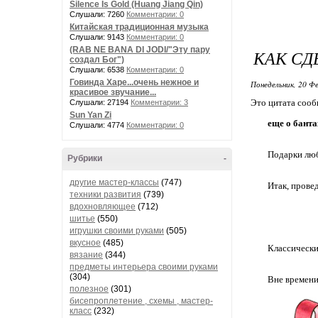
Silence Is Gold (Huang Jiang Qin)
Слушали: 7260
Комментарии: 0
Китайская традиционная музыка
Слушали: 9143
Комментарии: 0
(RAB NE BANA DI JODI/"Эту пару
КАК СД
создал Бог")
Слушали: 6538
Комментарии: 0
Говинда Харе...очень нежное и
Понедельник, 20 Фе
красивое звучание...
Это цитата соо
Слушали: 27194
Комментарии: 3
Sun Yan Zi
еще о банта
Слушали: 4774
Комментарии: 0
Подарки люб
Рубрики
-
другие мастер-классы
(747)
Итак, прове
техники развития
(739)
вдохновляющее
(712)
шитье
(550)
игрушки своими руками
(505)
вкусное
(485)
Классически
вязание
(344)
предметы интерьера своими руками
(304)
Вне времени
полезное
(301)
бисепроплетение , схемы , мастер-
класс
(232)