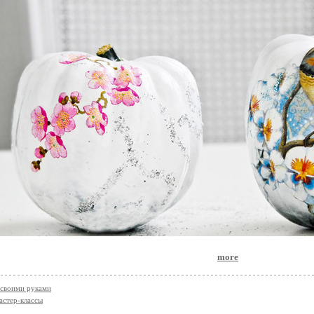
more
своими руками
астер-классы