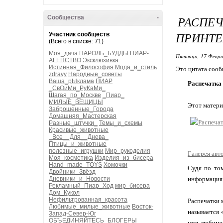
РАСПЕ
Сообщества
-
ПРИНТЕ
Участник сообществ
(Всего в списке: 71)
Моя_дача
ПАРОЛЬ_БУДДЫ
ПИАР-
Пятница, 17 Февра
АГЕНСТВО
Эксклюзивка
Истинная_Философия
Мода_и_стиль
Это цитата соо
zdravy
Народные_советы
Ваша_рЫклама
ПИАР
Распечатка 
_СвОиМи_РуКаМи_
Шагая_по_Москве
_Пиар_
МИЛЫЕ_ВЕЩИЦЫ
Этот матери
Заброшенные_Города
Домашняя_Мастерская
Разные_штучки_
Темы_и_схемы
Красивые_животные
_Все__Для__Днева_
Птицы_и_животные
полезные_игрушки
Мир_рукоделия
Галерея авт
Моя_косметика
Изделия_из_бисера
Hand_made_TOYS
Хомочки
Судя по том
Двойники_Звёзд
Дневники_и_Новости
информация 
Рекламный_Пиар_Ход
мир_бисера
Дом_Кукол
Нефильтрованная_красота
Распечатки 
Любимые_милые_животные
Восток-
называется 
Запад-Север-Юг
ОБЪЕДИНЯЙТЕСЬ_БЛОГЕРЫ
моя любимая