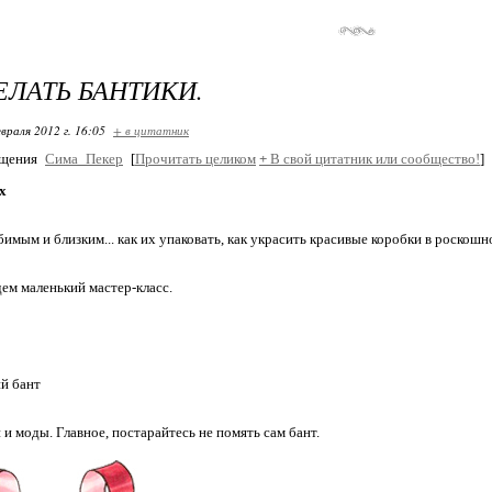
ЕЛАТЬ БАНТИКИ.
враля 2012 г. 16:05
+ в цитатник
бщения
Сима_Пекер
[
Прочитать целиком
+
В свой цитатник или сообщество!
]
х
имым и близким... как их упаковать, как украсить красивые коробки в роскош
дем маленький мастер-класс.
й бант
 и моды. Главное, постарайтесь не помять сам бант.