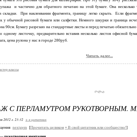
упажа и частично для обратного печатаю на этой бумаге. Она несколько 
в складки. При наклеивании фрагмента, границу легко скрыть. Если фрагме
к у обычной рисовой бумаги или салфетки. Немного шкурки и граница исче
на 90см. Бумагу разрезаю на стандартные листы и перед печатью обязательн
о одному листочку, предварительно вставив несколько листов офисной бу
га, цена рулона у нас в городе 280руб.
Читать далее...
астер-классы
Ж С ПЕРЛАМУТРОМ РУКОТВОРНЫМ. М
я 2012 г. 23:32
+ в цитатник
бщения
nextgem
[
Прочитать целиком
+
В свой цитатник или сообщество!
]
— рукотворная имитация