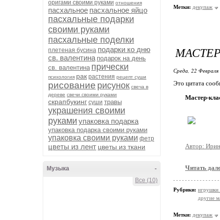
оригами своими руками
отношения
Метки:
декупаж
пасхальное
пасхальное яйцо
пасхальные подарки
своими руками
пасхальные поделки
МАСТЕР
подарки ко дню
плетеная бусина
св. валентина
подарок на день
прически
св. валентина
Среда, 22 Февраля 
рак
растения
психология
рецепт суши
Это цитата соо
рисование
рисунок
свеча в
дереве
свечи своими руками
Мастер-клас
скрапбукинг
травы
суши
украшения своими
руками
упаковка подарка
упаковка подарка своими руками
упаковка своими руками
фетр
цветы из лент
Автор: Ири
цветы из ткани
Читать дал
Музыка
-
Все (10)
Рубрики:
игрушки 
другие м
Метки:
декупаж