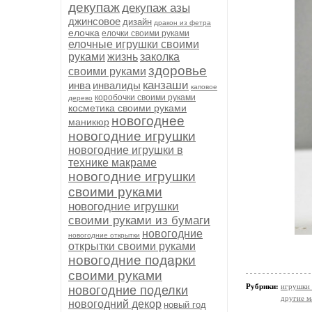
декупаж
декупаж азы
джинсовое
дизайн
дракон из фетра
елочка
елочки своими руками
елочные игрушки своими
руками
жизнь
заколка
здоровье
своими руками
канзаши
инва
инвалиды
каповое
коробочки своими руками
дерево
косметика своими руками
новогоднее
маникюр
новогодние игрушки
новогодние игрушки в
технике макраме
новогодние игрушки
своими руками
новогодние игрушки
своими руками из бумаги
новогодние
новогодние открытки
открытки своими руками
новогодние подарки
своими руками
Рубрики:
игрушки 
новогодние поделки
другие м
новогодний декор
новый год