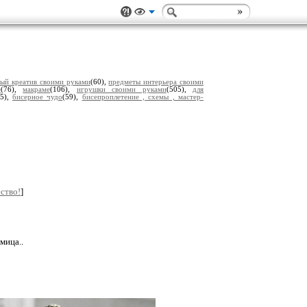
ый креатив своими руками
(60),
предметы интерьера своими
е
(76),
макраме
(106),
игрушки своими руками
(505),
для
(5),
бисерное чудо
(59),
бисепроплетение , схемы , мастер-
ство!
]
мица..