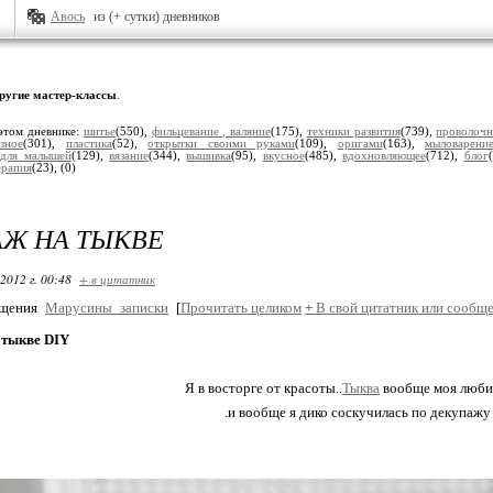
Авось
из (+ сутки) дневников
ругие мастер-классы
.
этом дневнике:
шитье
(550),
фильцевание , валяние
(175),
техники развития
(739),
проволочн
зное
(301),
пластика
(52),
открытки своими руками
(109),
оригами
(163),
мыловарени
,
для малышей
(129),
вязание
(344),
вышивка
(95),
вкусное
(485),
вдохновляющее
(712),
блог
ерапия
(23),
(0)
Ж НА ТЫКВЕ
2012 г. 00:48
+ в цитатник
бщения
Марусины_записки
[
Прочитать целиком
+
В свой цитатник или сообще
 тыкве DIY
Я в восторге от красоты..
Тыква
вообще моя люби
.и вообще я дико соскучилась по декупажу