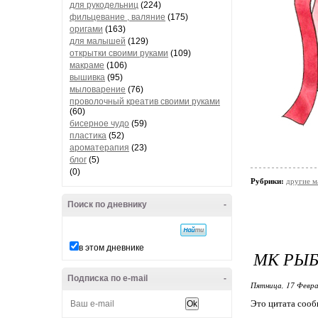
для рукодельниц
(224)
фильцевание , валяние
(175)
оригами
(163)
для малышей
(129)
открытки своими руками
(109)
макраме
(106)
вышивка
(95)
мыловарение
(76)
проволочный креатив своими руками
(60)
бисерное чудо
(59)
пластика
(52)
ароматерапия
(23)
блог
(5)
(0)
Рубрики:
другие м
Поиск по дневнику
-
в этом дневнике
МК РЫБ
Подписка по e-mail
-
Пятница, 17 Февра
Это цитата соо