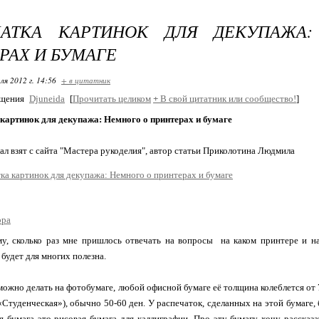
ЧАТКА КАРТИНОК ДЛЯ ДЕКУПАЖА
РАХ И БУМАГЕ
ля 2012 г. 14:56
+ в цитатник
бщения
Djuneida
[
Прочитать целиком
+
В свой цитатник или сообщество!
]
картинок для декупажа: Немного о принтерах и бумаге
ал взят с сайта "Мастера рукоделия", автор статьи Приколотина Людмила
ора
у, сколько раз мне пришлось отвечать на вопросы на каком принтере и на
будет для многих полезна.
можно делать на фотобумаге, любой офисной бумаге её толщина колеблется от 
«Студенческая»), обычно 50-60 ден. У распечаток, сделанных на этой бумаге,
 бумага это рисовая бумага для каллиграфии. Про эту бумагу хочу рассказ