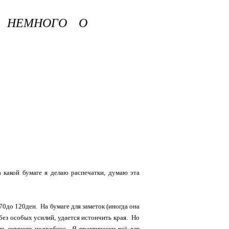
: НЕМНОГО О
 какой бумаге я делаю распечатки, думаю эта
70до 120ден. На бумаге для заметок (иногда она
 без особых усилий, удается истончить края. Но
ать немного подробнее. Я практически всё для