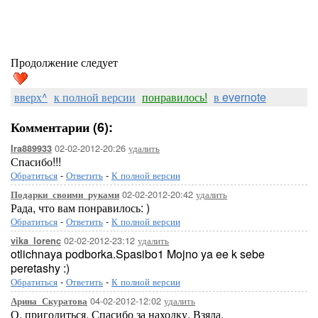
Продолжение следует
вверх^
к полной версии
понравилось!
в evernote
Комментарии (6):
02-02-2012-20:26
удалить
Ira889933
Спасибо!!!
Обратиться
-
Ответить
-
К полной версии
02-02-2012-20:42
удалить
Подарки_своими_руками
Рада, что вам понравилось: )
Обратиться
-
Ответить
-
К полной версии
02-02-2012-23:12
удалить
vika_lorenc
otlichnaya podborka.Spasibo1 Mojno ya ee k sebe
peretashy :)
Обратиться
-
Ответить
-
К полной версии
04-02-2012-12:02
удалить
Арина_Скуратова
О, пригодиться. Спасибо за находку. Взяла.