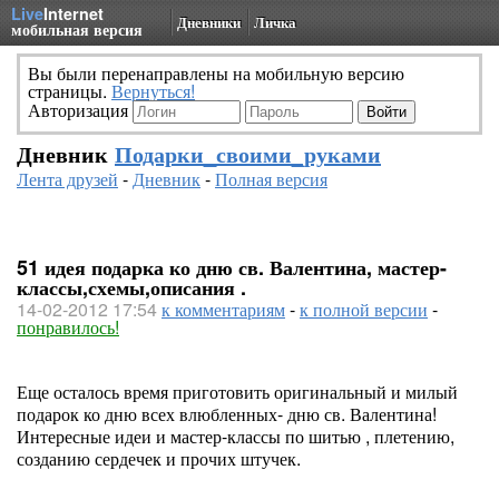
Live
Internet
Дневники
Личка
мобильная версия
Вы были перенаправлены на мобильную версию
страницы.
Вернуться!
Авторизация
Дневник
Подарки_своими_руками
Лента друзей
-
Дневник
-
Полная версия
51 идея подарка ко дню св. Валентина, мастер-
классы,схемы,описания .
14-02-2012 17:54
к комментариям
-
к полной версии
-
понравилось!
Еще осталось время приготовить оригинальный и милый
подарок ко дню всех влюбленных- дню св. Валентина!
Интересные идеи и мастер-классы по шитью , плетению,
созданию сердечек и прочих штучек.