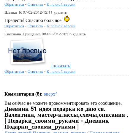
Обратиться
-
Ответить
-
К полной версии
07-02-2012-12:11
удалить
Шапка_К
Прелесть! Спасибо большое!
Обратиться
-
Ответить
-
К полной версии
08-02-2012-16:05
удалить
Светлана_Грищенко
[показать]
Обратиться
-
Ответить
-
К полной версии
Комментарии (6):
вверх^
Вы сейчас не можете прокомментировать это сообщение.
Дневник 51 идея подарка ко дню св.
Валентина, мастер-классы,схемы,описания .
| Подарки_своими_руками - Дневник
Подарки_своими_руками |
Лента друзей Подарки_своими_руками
/
Полная версия