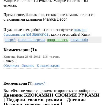
Жидкое топливо - 1 л емкость. Жидкое топливо – 5л
емкость.
Применение: биокамины, стеклянные камины, столы со
стеклянными каминами Planika Decor.
И уж после всех работ вы точно заслужите
кольцо с
бриллиантом hot diamonds
, как на этом сайте! Удачи!
вверх^
к полной версии
понравилось!
в evernote
Комментарии (1):
21-08-2012-15:31
удалить
Капочка_Капа
Супер!!
Обратиться
-
Ответить
-
К полной версии
Комментарии (1):
вверх^
Вы сейчас не можете прокомментировать это сообщение.
Дневник БИОКАМИН СВОИМИ РУКАМИ
| Подарки_своими_руками - Дневник
Подарки_своими_руками |