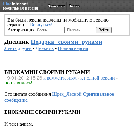
Live
Internet
Дневники
Личка
мобильная версия
Вы были перенаправлены на мобильную версию
страницы.
Вернуться!
Авторизация
Дневник
Подарки_своими_руками
Лента друзей
-
Дневник
-
Полная версия
БИОКАМИН СВОИМИ РУКАМИ
19-01-2012 15:26
к комментариям
-
к полной версии
-
понравилось!
Это цитата сообщения
Шрек_Лесной
Оригинальное
сообщение
БИОКАМИН СВОИМИ РУКАМИ
И так начнем.