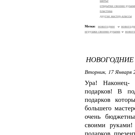
шитье
открытки своими рукам
пластика
другие мастер-классы
Метки:
новогоднее
новогод
игрушки своими руками
нового
НОВОГОДНИЕ
Вторник, 17 Января 2
Ура! Наконец- 
подарков! В по
подарков котор
большего мастер
очень бюджетны
своими руками!
подарков, презен