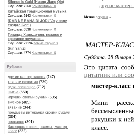
Silence Is Gold (Huang Jiang Qin)
другие мастер
Слушали: 7260
Комментарии: 0
Китайская традиционная музыка
Слушали: 9143
Комментарии: 0
Метки:
декупаж
(RAB NE BANA DI JODI/"Эту пару
создал Бог")
Слушали: 6538
Комментарии: 0
Говинда Харе...очень нежное и
красивое звучание...
МАСТЕР-КЛАС
Слушали: 27194
Комментарии: 3
Sun Yan Zi
Слушали: 4774
Комментарии: 0
Суббота, 28 Января 2
Это цитата со
Рубрики
-
цитатник или со
другие мастер-классы
(747)
техники развития
(739)
мастер-класс 
вдохновляющее
(712)
шитье
(550)
игрушки своими руками
(505)
Мини расск
вкусное
(485)
вязание
(344)
бессмысленн
предметы интерьера своими руками
(304)
ракушки к ней
полезное
(301)
класс.
бисепроплетение , схемы , мастер-
класс
(232)