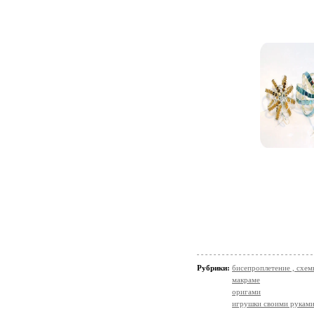
Рубрики:
бисепроплетение , схемы
макраме
оригами
игрушки своими рукам