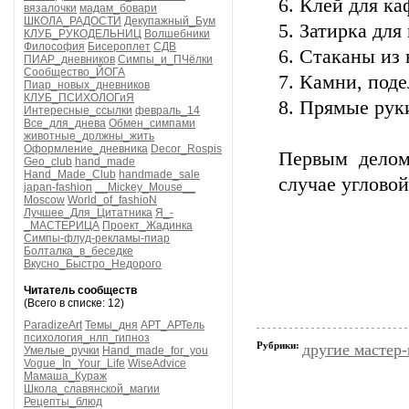
6. Клей для каф
вязалочки
мадам_бовари
ШКОЛА_РАДОСТИ
Декупажный_Бум
5. Затирка для 
КЛУБ_РУКОДЕЛЬНИЦ
Волшебники
Философия
Бисероплет
СДВ
6. Стаканы из 
ПИАР_дневников
Симпы_и_ПЧёлки
Сообщество_ЙОГА
7. Камни, поде
Пиар_новых_дневников
КЛУБ_ПСИХОЛОГиЯ
8. Прямые руки
Интересные_ссылки
февраль_14
Все_для_днева
Обмен_симпами
животные_должны_жить
Оформление_дневника
Decor_Rospis
Первым делом
Geo_club
hand_made
Hand_Made_Club
handmade_sale
случае углово
japan-fashion
__Mickey_Mouse__
Moscow
World_of_fashioN
Лучшее_Для_Цитатника
Я_-
_МАСТЕРИЦА
Проект_Жадинка
Симпы-флуд-рекламы-пиар
Болталка_в_беседке
Вкусно_Быстро_Недорого
Читатель сообществ
(Всего в списке: 12)
ParadizeArt
Темы_дня
АРТ_АРТель
психология_нлп_гипноз
Рубрики:
другие мастер
Умелые_ручки
Hand_made_for_you
Vogue_In_Your_Life
WiseAdvice
Мамаша_Кураж
Школа_славянской_магии
Рецепты_блюд