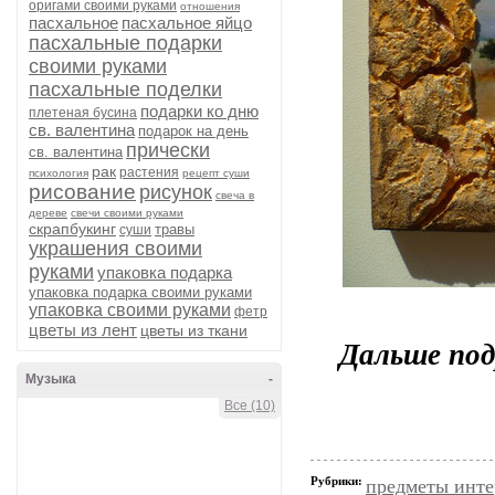
оригами своими руками
отношения
пасхальное
пасхальное яйцо
пасхальные подарки
своими руками
пасхальные поделки
подарки ко дню
плетеная бусина
св. валентина
подарок на день
прически
св. валентина
рак
растения
психология
рецепт суши
рисование
рисунок
свеча в
дереве
свечи своими руками
скрапбукинг
травы
суши
украшения своими
руками
упаковка подарка
упаковка подарка своими руками
упаковка своими руками
фетр
цветы из лент
цветы из ткани
Дальше под
Музыка
-
Все (10)
Рубрики:
предметы инте