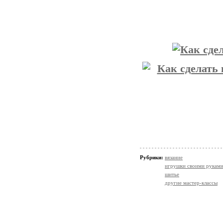
Рубрики:
вязание
игрушки своими рукам
шитье
другие мастер-классы