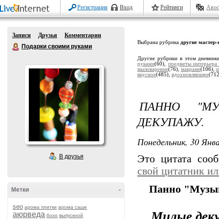
Регистрация
Вход
Рейтинги
Авос
Записи
Друзья
Комментарии
Выбрана рубрика
другие мастер
Подарки своими руками
Другие рубрики в этом дневник
руками
(60),
предметы интерьера
мыловарение
(76),
макраме
(106),
и
вкусное
(485),
вдохновляющее
(71
ПАННО "МУ
ДЕКУПАЖУ.
Понедельник, 30 Янва
В друзья
Это цитата со
свой цитатник и
Панно "Музык
Метки
-
seo
арома плитки
арома саше
Милые дек
аюрведа
бохо
выпускной