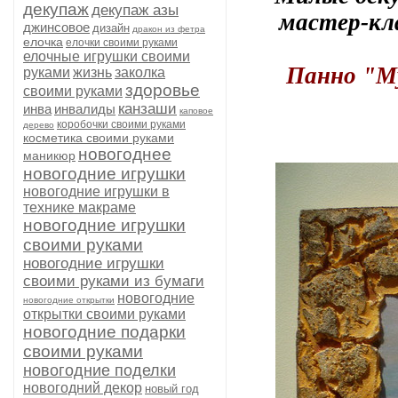
декупаж
декупаж азы
мастер-кл
джинсовое
дизайн
дракон из фетра
елочка
елочки своими руками
елочные игрушки своими
Панно "Му
руками
жизнь
заколка
здоровье
своими руками
канзаши
инва
инвалиды
каповое
коробочки своими руками
дерево
косметика своими руками
новогоднее
маникюр
новогодние игрушки
новогодние игрушки в
технике макраме
новогодние игрушки
своими руками
новогодние игрушки
своими руками из бумаги
новогодние
новогодние открытки
открытки своими руками
новогодние подарки
своими руками
новогодние поделки
новогодний декор
новый год