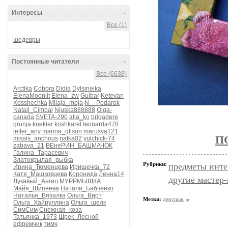
Интересы
-
Все (1)
шедевры
Постоянные читатели
-
Все (6638)
Arctika
Cobbra
Didia
Dylsineika
ElenaMoonlit
Elena_zw
Gulbar
Ketevan
Kosshechka
Milaja_moja
N__Podarok
Natali_Cimbal
Njuska888888
Olga-
canada
SVETA-290
alla_ko
brigadere
grunja
knekler
koshkarel
leonarda478
letter_any
marina_glison
marusya121
П
missis_anchous
natka02
yulchick-74
zabava_21
ВЕнеРИН_БАШМАЧОК
Галина_Тарасевич
Златокрылая_рыбка
Рубрики:
предметы инте
Ирина_Тюменцева
Иришечка_72
Катя_Машковцева
Коронида
Ленна14
другие мастер
Лукавый_Ангел
МУРРМЫШКА
Майя_Шипеева
Натали_Бабченко
Наталья_Вязалка
Ольга_Вирт
Метки:
декупаж
Ольга_Хайруллина
Ольга_шелк
СимСим
Снежная_коза
Татьянка_1973
Шрек_Лесной
ефремчик
тимч