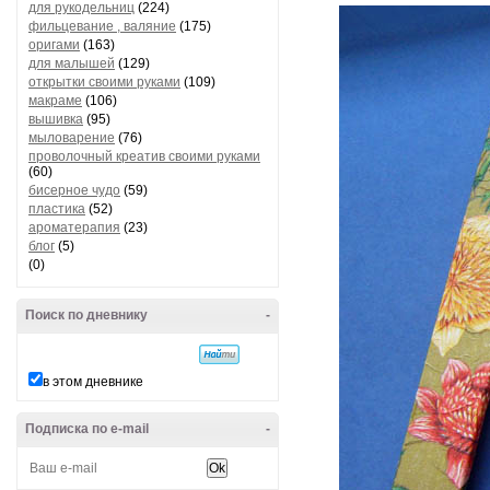
для рукодельниц
(224)
фильцевание , валяние
(175)
оригами
(163)
для малышей
(129)
открытки своими руками
(109)
макраме
(106)
вышивка
(95)
мыловарение
(76)
проволочный креатив своими руками
(60)
бисерное чудо
(59)
пластика
(52)
ароматерапия
(23)
блог
(5)
(0)
Поиск по дневнику
-
в этом дневнике
Подписка по e-mail
-