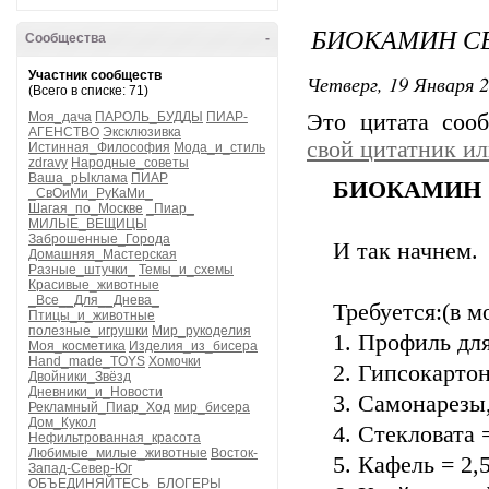
БИОКАМИН С
Сообщества
-
Участник сообществ
Четверг, 19 Января 2
(Всего в списке: 71)
Моя_дача
ПАРОЛЬ_БУДДЫ
ПИАР-
Это цитата со
АГЕНСТВО
Эксклюзивка
свой цитатник и
Истинная_Философия
Мода_и_стиль
zdravy
Народные_советы
Ваша_рЫклама
ПИАР
БИОКАМИН 
_СвОиМи_РуКаМи_
Шагая_по_Москве
_Пиар_
МИЛЫЕ_ВЕЩИЦЫ
Заброшенные_Города
И так начнем.
Домашняя_Мастерская
Разные_штучки_
Темы_и_схемы
Красивые_животные
_Все__Для__Днева_
Требуется:(в м
Птицы_и_животные
полезные_игрушки
Мир_рукоделия
1. Профиль для
Моя_косметика
Изделия_из_бисера
Hand_made_TOYS
Хомочки
2. Гипсокартон
Двойники_Звёзд
Дневники_и_Новости
3. Самонарезы
Рекламный_Пиар_Ход
мир_бисера
Дом_Кукол
4. Стекловата 
Нефильтрованная_красота
Любимые_милые_животные
Восток-
5. Кафель = 2,
Запад-Север-Юг
ОБЪЕДИНЯЙТЕСЬ_БЛОГЕРЫ