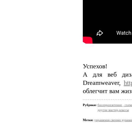
Успехов!
А для веб диз
Dreamweaver,
htt
облегчит вам жиз
Рубрики:
бисепроплетение , схемы
другие мастер-классы
Метки:
украшения своими руками