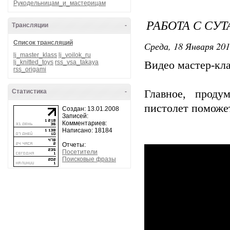
Рукодельницам_и_мастерицам
РАБОТА С СУ
Трансляции
-
Список трансляций
Среда, 18 Января 201
lj_master_klass
lj_voilok_ru
lj_knitted_toys
rss_vsa_takaya
Видео мастер-кла
rss_origami
Статистика
-
Главное, проду
пистолет поможет
Создан: 13.01.2008
Записей:
Комментариев:
Написано: 18184
Отчеты:
Посетители
Поисковые фразы