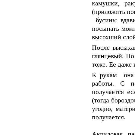
камушки, ра
(приложить по
бусины вдави
посыпать можн
высохший слой
После высыха
глянцевый. По
тоже. Ее даже
К рукам она 
работы. С п
получается ес
(тогда борозд
угодно, матер
получается.
Акриловая па