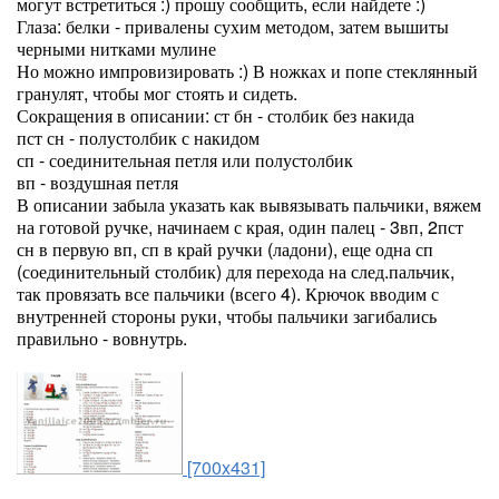
могут встретиться :) прошу сообщить, если найдете :)
Глаза: белки - привалены сухим методом, затем вышиты
черными нитками мулине
Но можно импровизировать :) В ножках и попе стеклянный
гранулят, чтобы мог стоять и сидеть.
Сокращения в описании: ст бн - столбик без накида
пст сн - полустолбик с накидом
сп - соединительная петля или полустолбик
вп - воздушная петля
В описании забыла указать как вывязывать пальчики, вяжем
на готовой ручке, начинаем с края, один палец - 3вп, 2пст
сн в первую вп, сп в край ручки (ладони), еще одна сп
(соединительный столбик) для перехода на след.пальчик,
так провязать все пальчики (всего 4). Крючок вводим с
внутренней стороны руки, чтобы пальчики загибались
правильно - вовнутрь.
[700x431]