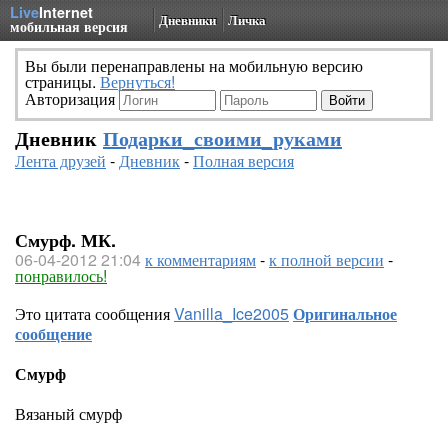
Live
Internet
Дневники
Личка
мобильная версия
Вы были перенаправлены на мобильную версию
страницы.
Вернуться!
Авторизация
Дневник
Подарки_своими_руками
Лента друзей
-
Дневник
-
Полная версия
Смурф. МК.
06-04-2012 21:04
к комментариям
-
к полной версии
-
понравилось!
Это цитата сообщения
Vanilla_Ice2005
Оригинальное
сообщение
Смурф
Вязаный смурф