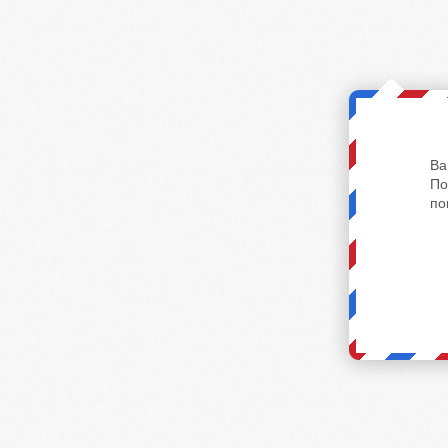
Ва
По
по