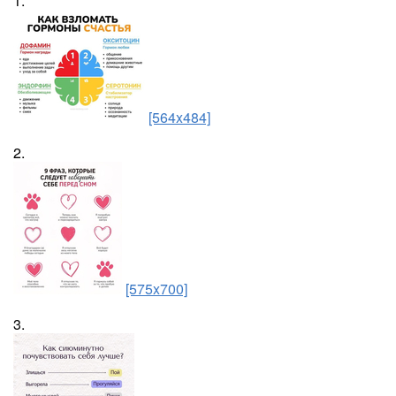
1.
[564x484]
2.
[575x700]
3.