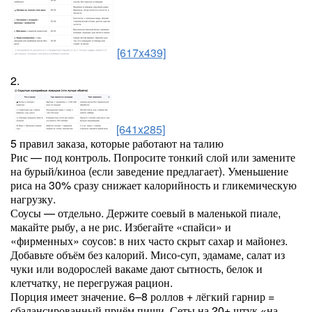
[617x439]
2.
[641x285]
5 правил заказа, которые работают на талию
Рис — под контроль. Попросите тонкий слой или замените
на бурый/киноа (если заведение предлагает). Уменьшение
риса на 30% сразу снижает калорийность и гликемическую
нагрузку.
Соусы — отдельно. Держите соевый в маленькой пиале,
макайте рыбу, а не рис. Избегайте «спайси» и
«фирменных» соусов: в них часто скрыт сахар и майонез.
Добавьте объём без калорий. Мисо-суп, эдамаме, салат из
чуки или водорослей вакаме дают сытность, белок и
клетчатку, не перегружая рацион.
Порция имеет значение. 6–8 роллов + лёгкий гарнир =
сбалансированный приём пищи. Сеты на 20+ штук «на