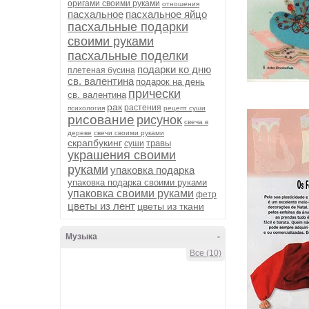
оригами своими руками
отношения
пасхальное
пасхальное яйцо
пасхальные подарки
своими руками
пасхальные поделки
подарки ко дню
плетеная бусина
св. валентина
подарок на день
прически
св. валентина
рак
растения
психология
рецепт суши
рисование
рисунок
свеча в
дереве
свечи своими руками
скрапбукинг
травы
суши
украшения своими
руками
упаковка подарка
упаковка подарка своими руками
упаковка своими руками
фетр
цветы из лент
цветы из ткани
Музыка
-
Все (10)