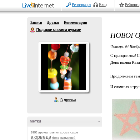
Регистрация
Вход
Рейтинги
Записи
Друзья
Комментарии
Подарки своими руками
НОВОГО
Четверг, 04 Ноябр
С праздником! С
День иконы Каза
Продолжаем тем
И елочных игруш
В друзья
Метки
-
seo
арома плитки
арома саше
аюрведа
бохо
выпускной