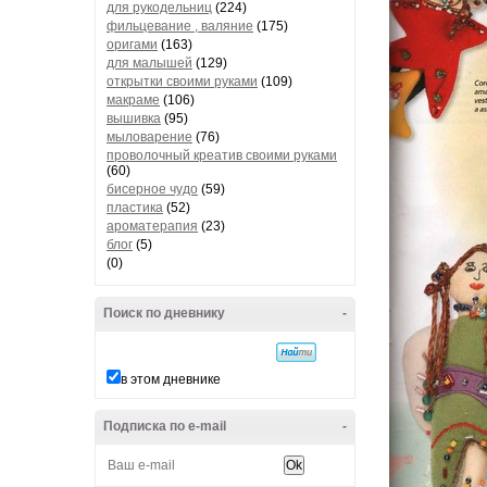
для рукодельниц
(224)
фильцевание , валяние
(175)
оригами
(163)
для малышей
(129)
открытки своими руками
(109)
макраме
(106)
вышивка
(95)
мыловарение
(76)
проволочный креатив своими руками
(60)
бисерное чудо
(59)
пластика
(52)
ароматерапия
(23)
блог
(5)
(0)
Поиск по дневнику
-
в этом дневнике
Подписка по e-mail
-