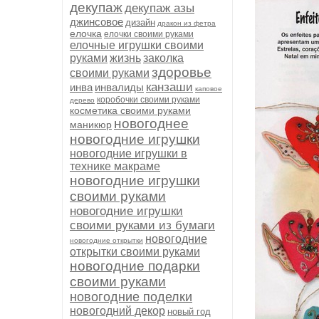
декупаж
декупаж азы
джинсовое
дизайн
дракон из фетра
елочка
елочки своими руками
елочные игрушки своими
руками
жизнь
заколка
здоровье
своими руками
канзаши
инва
инвалиды
каповое
коробочки своими руками
дерево
косметика своими руками
новогоднее
маникюр
новогодние игрушки
новогодние игрушки в
технике макраме
новогодние игрушки
своими руками
новогодние игрушки
своими руками из бумаги
новогодние
новогодние открытки
открытки своими руками
новогодние подарки
своими руками
новогодние поделки
новогодний декор
новый год