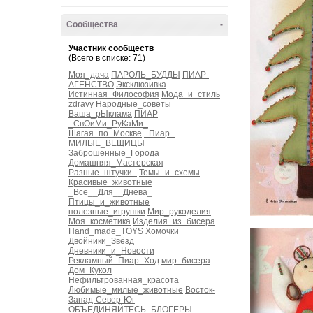
Сообщества
-
Участник сообществ
(Всего в списке: 71)
Моя_дача
ПАРОЛЬ_БУДДЫ
ПИАР-
АГЕНСТВО
Эксклюзивка
Истинная_Философия
Мода_и_стиль
zdravy
Народные_советы
Ваша_рЫклама
ПИАР
_СвОиМи_РуКаМи_
Шагая_по_Москве
_Пиар_
МИЛЫЕ_ВЕЩИЦЫ
Заброшенные_Города
Домашняя_Мастерская
Разные_штучки_
Темы_и_схемы
Красивые_животные
_Все__Для__Днева_
Птицы_и_животные
полезные_игрушки
Мир_рукоделия
Моя_косметика
Изделия_из_бисера
Hand_made_TOYS
Хомочки
Двойники_Звёзд
Дневники_и_Новости
Рекламный_Пиар_Ход
мир_бисера
Дом_Кукол
Нефильтрованная_красота
Любимые_милые_животные
Восток-
Запад-Север-Юг
ОБЪЕДИНЯЙТЕСЬ_БЛОГЕРЫ