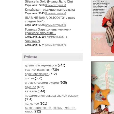
Silence Is Gold (Huang Jiang Qin)
Слушали: 7260
Комментарии: 0
Китайская традиционная музыка
Слушали: 9143
Комментарии: 0
(RAB NE BANA DI JODI/"Эту пару
создал Бог")
Слушали: 6538
Комментарии: 0
Говинда Харе...очень нежное и
красивое звучание...
Слушали: 27194
Комментарии: 3
Sun Yan Zi
Слушали: 4774
Комментарии: 0
Рубрики
-
другие мастер-классы
(747)
техники развития
(739)
вдохновляющее
(712)
шитье
(550)
игрушки своими руками
(505)
вкусное
(485)
вязание
(344)
предметы интерьера своими руками
(304)
полезное
(301)
бисепроплетение , схемы , мастер-
класс
(232)