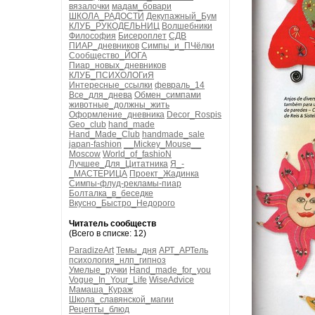
вязалочки
мадам_бовари
ШКОЛА_РАДОСТИ
Декупажный_Бум
КЛУБ_РУКОДЕЛЬНИЦ
Волшебники
Философия
Бисероплет
СДВ
ПИАР_дневников
Симпы_и_ПЧёлки
Сообщество_ЙОГА
Пиар_новых_дневников
КЛУБ_ПСИХОЛОГиЯ
Интересные_ссылки
февраль_14
Все_для_днева
Обмен_симпами
животные_должны_жить
Оформление_дневника
Decor_Rospis
Geo_club
hand_made
Hand_Made_Club
handmade_sale
japan-fashion
__Mickey_Mouse__
Moscow
World_of_fashioN
Лучшее_Для_Цитатника
Я_-
_МАСТЕРИЦА
Проект_Жадинка
Симпы-флуд-рекламы-пиар
Болталка_в_беседке
Вкусно_Быстро_Недорого
Читатель сообществ
(Всего в списке: 12)
ParadizeArt
Темы_дня
АРТ_АРТель
психология_нлп_гипноз
Умелые_ручки
Hand_made_for_you
Vogue_In_Your_Life
WiseAdvice
Мамаша_Кураж
Школа_славянской_магии
Рецепты_блюд