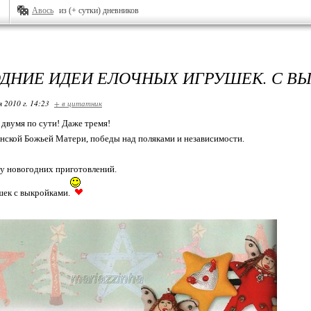
Авось
из (+ сутки) дневников
ДНИЕ ИДЕИ ЕЛОЧНЫХ ИГРУШЕК. С В
я 2010 г. 14:23
+ в цитатник
 двумя по сути! Даже тремя!
нской Божьей Матери, победы над поляками и независимости.
у новогодних приготовлений.
ек с выкройками.