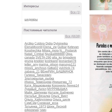
Интересы
-
Все (1)
шедевры
Постоянные читатели
-
Все (6638)
Arctika
Cobbra
Didia
Dylsineika
ElenaMoonlit
Elena_zw
Gulbar
Ketevan
Kosshechka
Milaja_moja
N__Podarok
Natali_Cimbal
Njuska888888
Olga-
canada
SVETA-290
alla_ko
brigadere
grunja
knekler
koshkarel
leonarda478
letter_any
marina_glison
marusya121
missis_anchous
natka02
yulchick-74
zabava_21
ВЕнеРИН_БАШМАЧОК
Галина_Тарасевич
Златокрылая_рыбка
Ирина_Тюменцева
Иришечка_72
Катя_Машковцева
Коронида
Ленна14
Лукавый_Ангел
МУРРМЫШКА
Майя_Шипеева
Натали_Бабченко
Наталья_Вязалка
Ольга_Вирт
Ольга_Хайруллина
Ольга_шелк
СимСим
Снежная_коза
Татьянка_1973
Шрек_Лесной
ефремчик
тимч