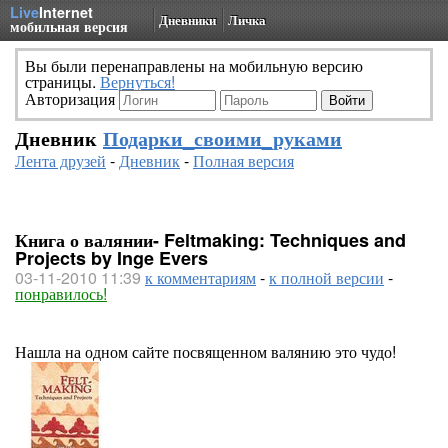
Live
Internet
Дневники
Личка
мобильная версия
Вы были перенаправлены на мобильную версию
страницы.
Вернуться!
Авторизация
Дневник
Подарки_своими_руками
Лента друзей
-
Дневник
-
Полная версия
Книга о валянии- Feltmaking: Techniques and
Projects by Inge Evers
03-11-2010 11:39
к комментариям
-
к полной версии
-
понравилось!
Нашла на одном сайте посвященном валянию это чудо!