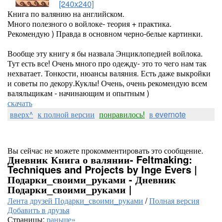
[240x240]
Книга по валянию на английском.
Много полезного о войлоке- теория + практика.
Рекомендую ) Правда в основном черно-белые картинки.
Вообще эту книгу я бы назвала Энциклопедией войлока.
Тут есть все! Очень много про одежду- это то чего нам так
нехватает. Тонкости, нюансы валяния. Есть даже выкройки
и советы по декору.Куклы! Очень, очень рекомендую всем
валяльщикам - начинающим и опытным )
скачать
вверх^
к полной версии
понравилось!
в evernote
Вы сейчас не можете прокомментировать это сообщение.
Дневник Книга о валянии- Feltmaking:
Techniques and Projects by Inge Evers |
Подарки_своими_руками - Дневник
Подарки_своими_руками |
Лента друзей Подарки_своими_руками
/
Полная версия
Добавить в друзья
Страницы:
раньше»