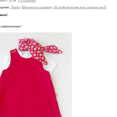
2010 г. 23:29
+ в цитатник
бщения
Лённа
[
Прочитать целиком
+
В свой цитатник или сообщество!
]
чкам!
 симпатичные!