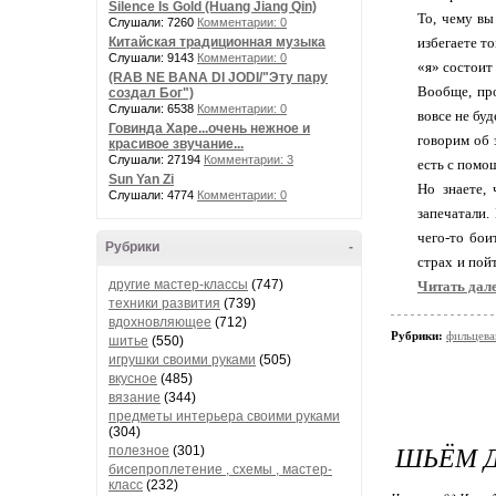
Silence Is Gold (Huang Jiang Qin)
То, чему вы
Слушали: 7260
Комментарии: 0
Китайская традиционная музыка
избегаете т
Слушали: 9143
Комментарии: 0
«я» состоит
(RAB NE BANA DI JODI/"Эту пару
Вообще, про
создал Бог")
Слушали: 6538
Комментарии: 0
вовсе не бу
Говинда Харе...очень нежное и
говорим об 
красивое звучание...
Слушали: 27194
Комментарии: 3
есть с помо
Sun Yan Zi
Но знаете,
Слушали: 4774
Комментарии: 0
запечатали.
чего-то бои
Рубрики
-
страх и пой
другие мастер-классы
(747)
Читать дал
техники развития
(739)
вдохновляющее
(712)
Рубрики:
фильцева
шитье
(550)
игрушки своими руками
(505)
вкусное
(485)
вязание
(344)
предметы интерьера своими руками
(304)
ШЬЁМ 
полезное
(301)
бисепроплетение , схемы , мастер-
класс
(232)