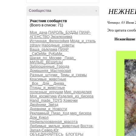
НЕЖНЕ
Сообщества
-
Участник сообществ
Четверг, 03 Июня 
(Всего в списке: 71)
Это цитата соо
Моя_дача
ПАРОЛЬ_БУДДЫ
ПИАР-
АГЕНСТВО
Эксклюзивка
Нежнейшие
Истинная_Философия
Мода_и_стиль
zdravy
Народные_советы
Ваша_рЫклама
ПИАР
_СвОиМи_РуКаМи_
Шагая_по_Москве
_Пиар_
МИЛЫЕ_ВЕЩИЦЫ
Заброшенные_Города
Домашняя_Мастерская
Разные_штучки_
Темы_и_схемы
Красивые_животные
_Все__Для__Днева_
Птицы_и_животные
полезные_игрушки
Мир_рукоделия
Моя_косметика
Изделия_из_бисера
Hand_made_TOYS
Хомочки
Двойники_Звёзд
Дневники_и_Новости
Рекламный_Пиар_Ход
мир_бисера
Дом_Кукол
Нефильтрованная_красота
Любимые_милые_животные
Восток-
Запад-Север-Юг
ОБЪЕДИНЯЙТЕСЬ_БЛОГЕРЫ