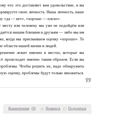
му что это доставляет вам удовольствие, и вы
формируете свою личность. Наша личность, наше
пу «да — нет», «хорошо — плохо».
у месту или человеку мы уже не подойдём или
редаётся нашим близким и друзьям — либо мы им
 же, когда мы присваиваем оценку «хорошо». То
е области нашей жизни и людей.
х решение лежит именно в местах, которые вы
всё происходит именно таким образом. Если вы
ь проблемы. Чтобы решить их, надо обнаружить
ивную оценку, проблемы будут только множиться.
Комментарии
(
0
)
Нравится
Поделиться