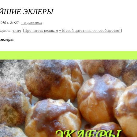
ЙШИЕ ЭКЛЕРЫ
2010 г. 23:25
+ в цитатник
бщения
тимч
[
Прочитать целиком
+
В свой цитатник или сообщество!
]
 эклеры