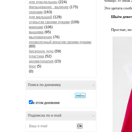
Четверг, 03 Июня 
для рукодельниц
(224)
фильцевание , валяние
(175)
Это цитата соо
оригами
(163)
Шьём дево
для малышей
(129)
открытки своими руками
(109)
макраме
(106)
Простые, но
вышивка
(95)
мыловарение
(76)
проволочный креатив своими руками
(60)
бисерное чудо
(59)
пластика
(52)
ароматерапия
(23)
блог
(5)
(0)
Поиск по дневнику
-
в этом дневнике
Подписка по e-mail
-