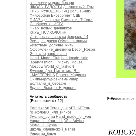
вязалочки
мадам_бовари
ШКОЛА_РАДОСТИ
Декупажный_Бум
КЛУБ_РУКОДЕЛЬНИЦ
Волшебники
Философия
Бисероплет
СДВ
ПИАР_дневников
Симпы_и_ПЧёлки
Сообщество_ЙОГА
Пиар_новых_дневников
КЛУБ_ПСИХОЛОГиЯ
Интересные_ссылки
февраль_14
Все_для_днева
Обмен_симпами
животные_должны_жить
Оформление_дневника
Decor_Rospis
Geo_club
hand_made
Hand_Made_Club
handmade_sale
japan-fashion
__Mickey_Mouse__
Moscow
World_of_fashioN
Лучшее_Для_Цитатника
Я_-
_МАСТЕРИЦА
Проект_Жадинка
Симпы-флуд-рекламы-пиар
Болталка_в_беседке
Вкусно_Быстро_Недорого
Читатель сообществ
Рубрики:
вкусное
(Всего в списке: 12)
ParadizeArt
Темы_дня
АРТ_АРТель
психология_нлп_гипноз
Умелые_ручки
Hand_made_for_you
Vogue_In_Your_Life
WiseAdvice
Мамаша_Кураж
КОНСУЛ
Школа_славянской_магии
Рецепты_блюд