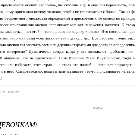
 присваиваете оценку «хорошо», вы склонны ещё и ещё раз переживать, пото
ого, чему присвоили оценку «плохо», чтобы не сталкиваться с болью. Так вы 
 из бесконечного множества определений и присвоенных им оценок по принци
цесс присваивания оценок напоминает мне акт наложения заклятия. К этом
дем замечать,— нет его! — если присвоили оценку «плохо». Это состояние пе
этом, либо они сами «считывают» эту оценку с нас. Всё работает точно так
щью оценок мы запечатываем или держим открытыми для доступа определённы
 что интересно? Практически всегда, когда у вас возникают проблемы, и
 В общем-то, это не удивительно. Если Внешнее Равно Внутреннему, тогда 
тесь или избегаете, этот страх — а страх это плохо! — начинает порождат
ти в него. Следовательно, пока вы запечатываете что-то, присваиваете негат
ее
ние , валяние
ДЕВОЧКАМ!