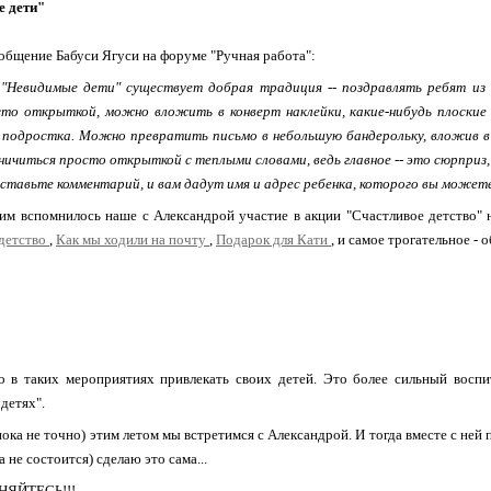
 дети"
бщение Бабуси Ягуси на форуме "Ручная работа":
 "Невидимые дети" существует добрая традиция -- поздравлять ребят из
то открыткой, можно вложить в конверт наклейки, какие-нибудь плоские
 подростка. Можно превратить письмо в небольшую бандерольку, вложив в 
ичиться просто открыткой с теплыми словами, ведь главное -- это сюрприз,
ставьте комментарий, и вам дадут имя и адрес ребенка, которого вы может
тим вспомнилось наше с Александрой участие в акции "Счастливое детство" 
детство
,
Как мы ходили на почту
,
Подарок для Кати
, и самое трогательное - 
 в таких мероприятиях привлекать своих детей. Это более сильный воспи
детях".
ока не точно) этим летом мы встретимся с Александрой. И тогда вместе с ней
 не состоится) сделаю это сама...
ЯЙТЕСЬ!!!