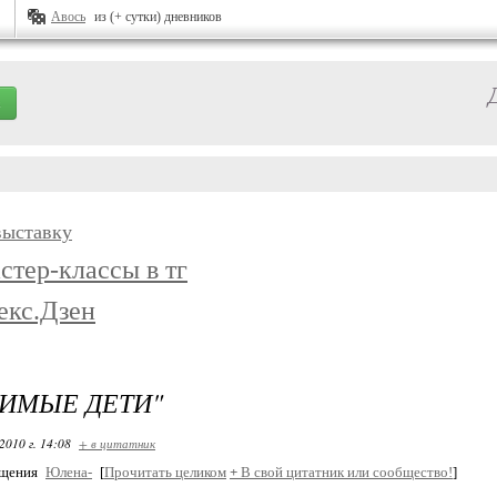
Авось
из (+ сутки) дневников
выставку
стер-классы в тг
екс.Дзен
ИМЫЕ ДЕТИ"
2010 г. 14:08
+ в цитатник
бщения
Юлена-
[
Прочитать целиком
+
В свой цитатник или сообщество!
]