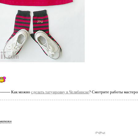
------------ Как можно
сделать татуировку в Челябинске
? Смотрите работы мастеро
ователям