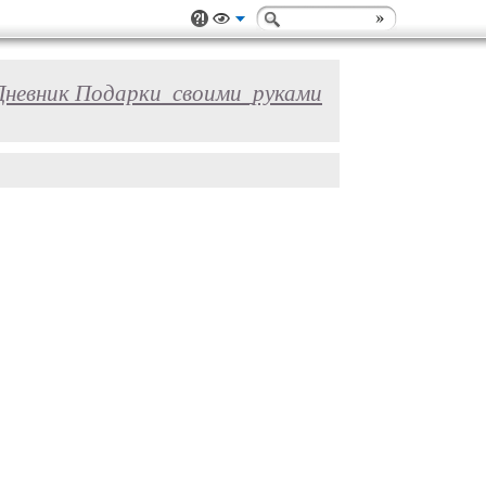
Дневник Подарки_своими_руками