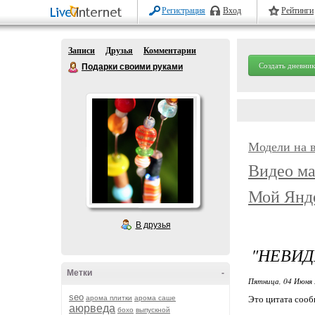
Регистрация
Вход
Рейтинги
Записи
Друзья
Комментарии
Создать дневник
Подарки своими руками
Модели на 
Видео ма
Мой Янд
В друзья
"НЕВИД
Метки
-
Пятница, 04 Июня 
seo
арома плитки
арома саше
Это цитата соо
аюрведа
бохо
выпускной