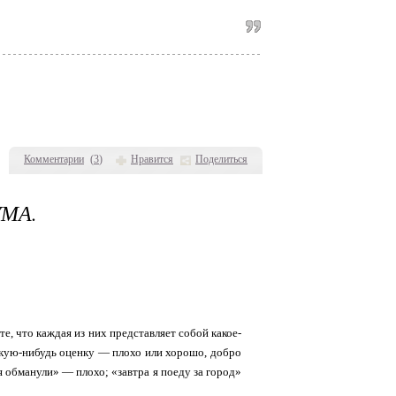
Комментарии
(
3
)
Нравится
Поделиться
МА.
те, что каждая из них представляет собой какое-
какую-нибудь оценку — плохо или хорошо, добро
я обманули» — плохо; «завтра я поеду за город»