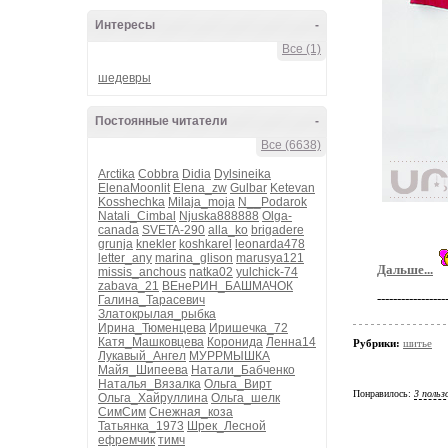
Интересы
-
Все (1)
шедевры
Постоянные читатели
-
Все (6638)
Arctika
Cobbra
Didia
Dylsineika
ElenaMoonlit
Elena_zw
Gulbar
Ketevan
Kosshechka
Milaja_moja
N__Podarok
Natali_Cimbal
Njuska888888
Olga-
canada
SVETA-290
alla_ko
brigadere
grunja
knekler
koshkarel
leonarda478
letter_any
marina_glison
marusya121
Дальше...
missis_anchous
natka02
yulchick-74
zabava_21
ВЕнеРИН_БАШМАЧОК
--------------
Галина_Тарасевич
Златокрылая_рыбка
Ирина_Тюменцева
Иришечка_72
Катя_Машковцева
Коронида
Ленна14
Рубрики:
шитье
Лукавый_Ангел
МУРРМЫШКА
Майя_Шипеева
Натали_Бабченко
Наталья_Вязалка
Ольга_Вирт
Понравилось:
3 польз
Ольга_Хайруллина
Ольга_шелк
СимСим
Снежная_коза
Татьянка_1973
Шрек_Лесной
ефремчик
тимч