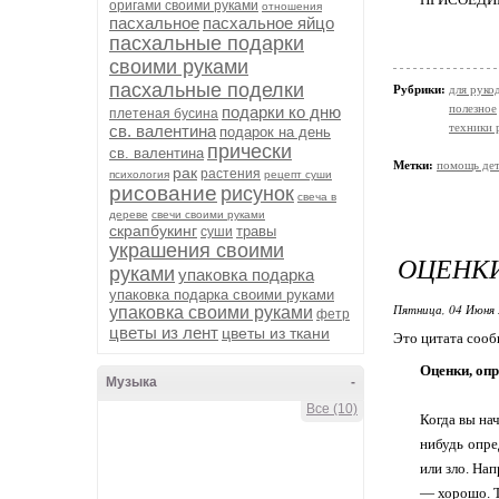
оригами своими руками
отношения
пасхальное
пасхальное яйцо
пасхальные подарки
своими руками
пасхальные поделки
Рубрики:
для руко
полезное
подарки ко дню
плетеная бусина
техники 
св. валентина
подарок на день
прически
св. валентина
Метки:
помощь де
рак
растения
психология
рецепт суши
рисование
рисунок
свеча в
дереве
свечи своими руками
скрапбукинг
травы
суши
украшения своими
ОЦЕНКИ
руками
упаковка подарка
упаковка подарка своими руками
Пятница, 04 Июня 
упаковка своими руками
фетр
цветы из лент
цветы из ткани
Это цитата соо
Оценки, опр
Музыка
-
Все (10)
Когда вы нач
нибудь опре
или зло. На
— хорошо. Т