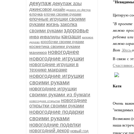
"Невидимые
декупаж
декупаж азы
джинсовое
дизайн
дракон из фетра
елочка
елочки своими руками
Цитирую соо
елочные игрушки своими
"
В проекте
руками
жизнь
заколка
здоровье
своими руками
можно прос
канзаши
инва
инвалиды
ребенка или
каповое
коробочки своими руками
дерево
можно огран
косметика своими руками
Вот
Здесь
о
новогоднее
маникюр
новогодние игрушки
В связи с э
новогодние игрушки в
Счастливое 
технике макраме
новогодние игрушки
своими руками
Катя
новогодние игрушки
своими руками из бумаги
новогодние
новогодние открытки
Очень важно
открытки своими руками
"невидимых 
новогодние подарки
своими руками
Возможно (п
новогодние поделки
наша встреча
новогодний декор
новый год
ПРИСОЕДИН