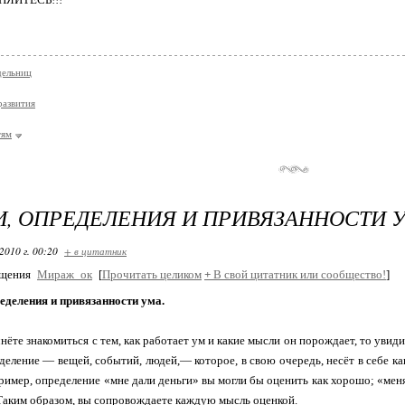
дельниц
развития
тям
, ОПРЕДЕЛЕНИЯ И ПРИВЯЗАННОСТИ У
2010 г. 00:20
+ в цитатник
бщения
Мираж_ок
[
Прочитать целиком
+
В свой цитатник или сообщество!
]
еделения и привязанности ума.
нёте знакомиться с тем, как работает ум и какие мысли он порождает, то увиди
деление — вещей, событий, людей,— которое, в свою очередь, несёт в себе 
пример, определение «мне дали деньги» вы могли бы оценить как хорошо; «мен
аким образом, вы сопровождаете каждую мысль оценкой.