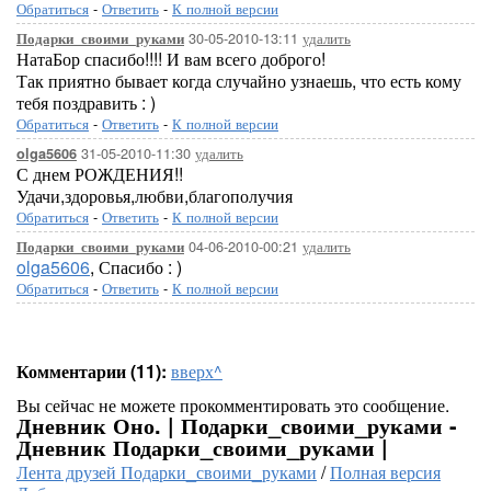
Обратиться
-
Ответить
-
К полной версии
30-05-2010-13:11
удалить
Подарки_своими_руками
НатаБор спасибо!!!! И вам всего доброго!
Так приятно бывает когда случайно узнаешь, что есть кому
тебя поздравить : )
Обратиться
-
Ответить
-
К полной версии
31-05-2010-11:30
удалить
olga5606
С днем РОЖДЕНИЯ!!
Удачи,здоровья,любви,благополучия
Обратиться
-
Ответить
-
К полной версии
04-06-2010-00:21
удалить
Подарки_своими_руками
olga5606
, Спасибо : )
Обратиться
-
Ответить
-
К полной версии
Комментарии (11):
вверх^
Вы сейчас не можете прокомментировать это сообщение.
Дневник Оно. | Подарки_своими_руками -
Дневник Подарки_своими_руками |
Лента друзей Подарки_своими_руками
/
Полная версия