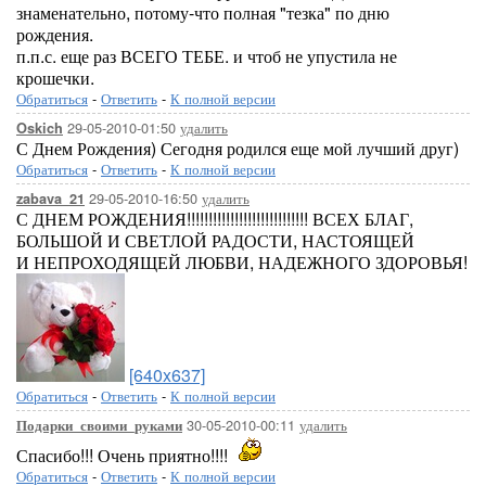
знаменательно, потому-что полная "тезка" по дню
рождения.
п.п.с. еще раз ВСЕГО ТЕБЕ. и чтоб не упустила не
крошечки.
Обратиться
-
Ответить
-
К полной версии
29-05-2010-01:50
удалить
Oskich
С Днем Рождения) Сегодня родился еще мой лучший друг)
Обратиться
-
Ответить
-
К полной версии
29-05-2010-16:50
удалить
zabava_21
С ДНЕМ РОЖДЕНИЯ!!!!!!!!!!!!!!!!!!!!!!!!!!!! ВСЕХ БЛАГ,
БОЛЬШОЙ И СВЕТЛОЙ РАДОСТИ, НАСТОЯЩЕЙ
И НЕПРОХОДЯЩЕЙ ЛЮБВИ, НАДЕЖНОГО ЗДОРОВЬЯ!
[640x637]
Обратиться
-
Ответить
-
К полной версии
30-05-2010-00:11
удалить
Подарки_своими_руками
Спасибо!!! Очень приятно!!!!
Обратиться
-
Ответить
-
К полной версии