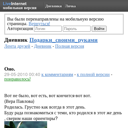
Live
Internet
Дневники
Личка
мобильная версия
Вы были перенаправлены на мобильную версию
страницы.
Вернуться!
Авторизация
Дневник
Подарки_своими_руками
Лента друзей
-
Дневник
-
Полная версия
Оно.
29-05-2010 00:40
к комментариям
-
к полной версии
-
понравилось!
Вот не было, вот есть, вот кончится-вот вот.
(Вера Павлова)
Родилась. Грустно как всегда в этот день.
Буду рада познакомиться с теми, кто родился в этот же день
, сверим наши ориентиры?