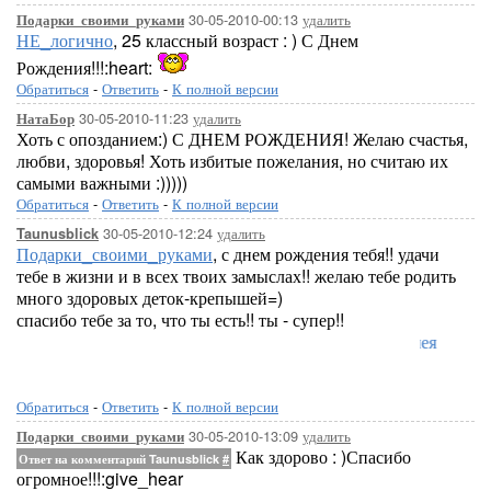
30-05-2010-00:13
удалить
Подарки_своими_руками
НЕ_логично
, 25 классный возраст : ) С Днем
Рождения!!!:heart:
Обратиться
-
Ответить
-
К полной версии
30-05-2010-11:23
удалить
НатаБор
Хоть с опозданием:) С ДНЕМ РОЖДЕНИЯ! Желаю счастья,
любви, здоровья! Хоть избитые пожелания, но считаю их
самыми важными :)))))
Обратиться
-
Ответить
-
К полной версии
30-05-2010-12:24
удалить
Taunusblick
Подарки_своими_руками
, с днем рождения тебя!! удачи
тебе в жизни и в всех твоих замыслах!! желаю тебе родить
много здоровых деток-крепышей=)
спасибо тебе за то, что ты есть!! ты - супер!!
Лорелея
Обратиться
-
Ответить
-
К полной версии
30-05-2010-13:09
удалить
Подарки_своими_руками
Как здорово : )Спасибо
Ответ на комментарий Taunusblick
#
огромное!!!:give_hear