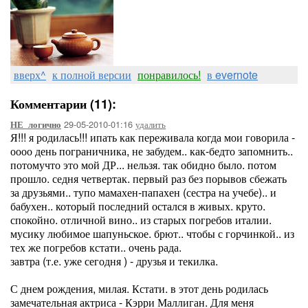
вверх^
к полной версии
понравилось!
в evernote
Комментарии (11):
29-05-2010-01:16
удалить
НЕ_логично
Я!!! я родилась!!! ипать как переживала когда мои говорила -
оооо день пограничника, не забудем.. как-бедто запомнить..
потомучто это мой ДР... нельзя. так обидно было. потом
прошло. седня четвертак. первый раз без порывов сбежать
за друзьями.. тупо мамахен-папахен (сестра на учебе).. и
бабухен.. который последний остался в живых. круто.
спокойно. отличной вино.. из старых погребов италии.
мусику любимое шапуньское. брют.. чтобы с горчинкой.. из
тех же погребов кстати.. очень рада.
завтра (т.е. уже сегодня ) - друзья и текилка.
С днем рождения, милая. Кстати. в этот день родилась
замечательная актриса - Кэрри Маллиган. Для меня