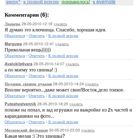
вверх^
к полной версии
понравилось!
в evernote
Комментарии (6):
28-05-2010-12:18
удалить
Лоокера
Я думаю это ключница. Спасибо, хорошая идея.
Обратиться
-
Ответить
-
К полной версии
28-05-2010-12:41
удалить
Marguwa
Прикольная вещь))))))
Обратиться
-
Ответить
-
К полной версии
28-05-2010-14:07
удалить
Avalokite6vara
а по моему это свинка! :)
Обратиться
-
Ответить
-
К полной версии
28-05-2010-14:24
удалить
Подарки_своими_руками
Вполне вероятно...даже может свин!Восток,дело тонкое.
Обратиться
-
Ответить
-
К полной версии
28-05-2010-18:25
удалить
Puteshestvennik
похоже на пенал, и зад игрушки на выкройке из 2х частей и
карандашики на фото...
Обратиться
-
Ответить
-
К полной версии
30-05-2010-23:03
удалить
Московский_фотоакын
Какая милая :) Это хрюшка?