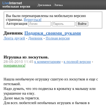
Live
Internet
Дневники
Личка
мобильная версия
Вы были перенаправлены на мобильную версию
страницы.
Вернуться!
Авторизация
Дневник
Подарки_своими_руками
Лента друзей
-
Дневник
-
Полная версия
Игрушка из лоскутков.
28-05-2010 11:45
к комментариям
-
к полной версии
-
понравилось!
Нашла необычную игрушку сшитую из лоскутков и еще с
петелькой.
Надо думать, что это подвеска в кроватку к малышу или
украшение на елку.
Далее мысль теряется.
Для всех любителей необычных игрушек и бычков в