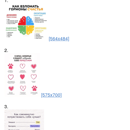
1.
[564x484]
2.
[575x700]
3.