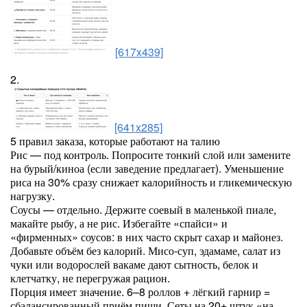
[617x439]
2.
[641x285]
5 правил заказа, которые работают на талию
Рис — под контроль. Попросите тонкий слой или замените
на бурый/киноа (если заведение предлагает). Уменьшение
риса на 30% сразу снижает калорийность и гликемическую
нагрузку.
Соусы — отдельно. Держите соевый в маленькой пиале,
макайте рыбу, а не рис. Избегайте «спайси» и
«фирменных» соусов: в них часто скрыт сахар и майонез.
Добавьте объём без калорий. Мисо-суп, эдамаме, салат из
чуки или водорослей вакаме дают сытность, белок и
клетчатку, не перегружая рацион.
Порция имеет значение. 6–8 роллов + лёгкий гарнир =
сбалансированный приём пищи. Сеты на 20+ штук «на