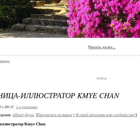
Читать далее...
ляющее
НИЦА-ИЛЛЮСТРАТОР KMYE CHAN
 г. 00:31
+ в цитатник
бщения
affinity4you
[
Прочитать целиком
+
В свой цитатник или сообщество!
]
иллюстратор Kmye Chan