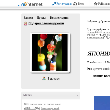
Регистрация
Вход
Рейтинги
Записи
Друзья
Комментарии
Выбрана рубрика
в
Подарки своими руками
Другие рубрики в 
руками
(304),
поле
классы
(747),
для р
ароматерапия
(23),
ЯПОНИЯ
Понедельник, 11 Ма
Это цитата соо
Япония весн
В друзья
Метки
-
seo
арома плитки
арома саше
аюрведа
бохо
выпускной