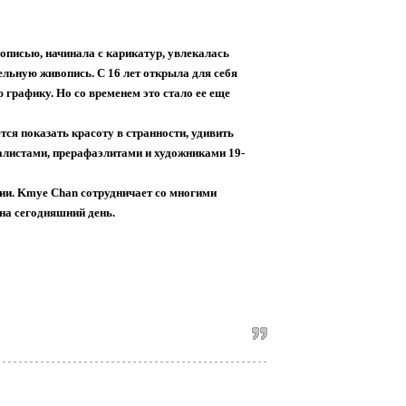
описью, начинала с карикатур, увлекалась
ельную живопись. С 16 лет открыла для себя
 графику. Но со временем это стало ее еще
тся показать красоту в странности, удивить
еалистами, прерафаэлитами и художниками 19-
ии. Kmye Chan сотрудничает со многими
 на сегодняшний день.