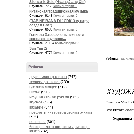
Silence Is Gold (Huang Jiang Qin)
Слушали: 7260
Комментарии: 0
Китайская традиционная музыка
Слушали: 9143
Комментарии: 0
(RAB NE BANA DI JODI/"Эту пару
создал Бог")
Слушали: 6538
Комментарии: 0
Говинда Харе...очень нежное и
красивое звучание...
Слушали: 27194
Комментарии: 3
Sun Yan Zi
Слушали: 4774
Комментарии: 0
Рубрики:
вдохнов
Рубрики
-
другие мастер-классы
(747)
техники развития
(739)
вдохновляющее
(712)
ХУДОЖ
шитье
(550)
игрушки своими руками
(505)
Среда, 06 Мая 2009
вкусное
(485)
вязание
(344)
Это цитата соо
предметы интерьера своими руками
(304)
Художница-
полезное
(301)
бисепроплетение , схемы , мастер-
класс
(232)