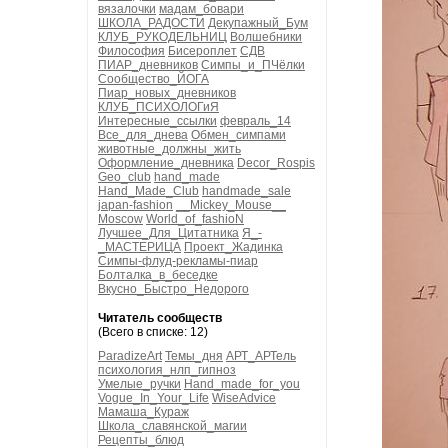
вязалочки
мадам_бовари
ШКОЛА_РАДОСТИ
Декупажный_Бум
КЛУБ_РУКОДЕЛЬНИЦ
Волшебники
Философия
Бисероплет
СДВ
ПИАР_дневников
Симпы_и_ПЧёлки
Сообщество_ЙОГА
Пиар_новых_дневников
КЛУБ_ПСИХОЛОГиЯ
Интересные_ссылки
февраль_14
Все_для_днева
Обмен_симпами
животные_должны_жить
Оформление_дневника
Decor_Rospis
Geo_club
hand_made
Hand_Made_Club
handmade_sale
japan-fashion
__Mickey_Mouse__
Moscow
World_of_fashioN
Лучшее_Для_Цитатника
Я_-
_МАСТЕРИЦА
Проект_Жадинка
Симпы-флуд-рекламы-пиар
Болталка_в_беседке
Вкусно_Быстро_Недорого
Читатель сообществ
(Всего в списке: 12)
ParadizeArt
Темы_дня
АРТ_АРТель
психология_нлп_гипноз
Умелые_ручки
Hand_made_for_you
Vogue_In_Your_Life
WiseAdvice
Мамаша_Кураж
Школа_славянской_магии
Рецепты_блюд