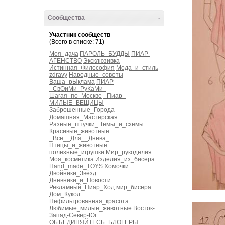
Сообщества
-
Участник сообществ
(Всего в списке: 71)
Моя_дача
ПАРОЛЬ_БУДДЫ
ПИАР-
АГЕНСТВО
Эксклюзивка
Истинная_Философия
Мода_и_стиль
zdravy
Народные_советы
Ваша_рЫклама
ПИАР
_СвОиМи_РуКаМи_
Шагая_по_Москве
_Пиар_
МИЛЫЕ_ВЕЩИЦЫ
Заброшенные_Города
Домашняя_Мастерская
Разные_штучки_
Темы_и_схемы
Красивые_животные
_Все__Для__Днева_
Птицы_и_животные
полезные_игрушки
Мир_рукоделия
Моя_косметика
Изделия_из_бисера
Hand_made_TOYS
Хомочки
Двойники_Звёзд
Дневники_и_Новости
Рекламный_Пиар_Ход
мир_бисера
Дом_Кукол
Нефильтрованная_красота
Любимые_милые_животные
Восток-
Запад-Север-Юг
ОБЪЕДИНЯЙТЕСЬ_БЛОГЕРЫ