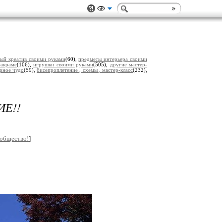
ый креатив своими руками
(60),
предметы интерьера своими
акраме
(106),
игрушки своими руками
(505),
другие мастер-
рное чудо
(59),
бисепроплетение , схемы , мастер-класс
(232),
Е!!
ообщество!
]