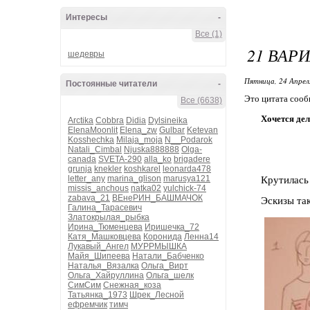
Интересы
-
Все (1)
21 ВАР
шедевры
Пятница, 24 Апрел
Постоянные читатели
-
Это цитата соо
Все (6638)
Хочется дел
Arctika
Cobbra
Didia
Dylsineika
ElenaMoonlit
Elena_zw
Gulbar
Ketevan
Kosshechka
Milaja_moja
N__Podarok
Natali_Cimbal
Njuska888888
Olga-
canada
SVETA-290
alla_ko
brigadere
grunja
knekler
koshkarel
leonarda478
letter_any
marina_glison
marusya121
Крутилась 
missis_anchous
natka02
yulchick-74
zabava_21
ВЕнеРИН_БАШМАЧОК
Эскизы так
Галина_Тарасевич
Златокрылая_рыбка
Ирина_Тюменцева
Иришечка_72
Катя_Машковцева
Коронида
Ленна14
Лукавый_Ангел
МУРРМЫШКА
Майя_Шипеева
Натали_Бабченко
Наталья_Вязалка
Ольга_Вирт
Ольга_Хайруллина
Ольга_шелк
СимСим
Снежная_коза
Татьянка_1973
Шрек_Лесной
ефремчик
тимч