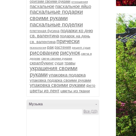
оригами своими руками
отношения
пасхальное
пасхальное яйцо
пасхальные подарки
своими руками
пасхальные поделки
подарки ко дню
плетеная бусина
св. валентина
подарок на день
прически
св. валентина
рак
растения
психология
рецепт суши
рисование
рисунок
свеча в
дереве
свечи своими руками
скрапбукинг
травы
суши
украшения своими
руками
упаковка подарка
упаковка подарка своими руками
упаковка своими руками
фетр
цветы из лент
цветы из ткани
Музыка
-
Все (10)