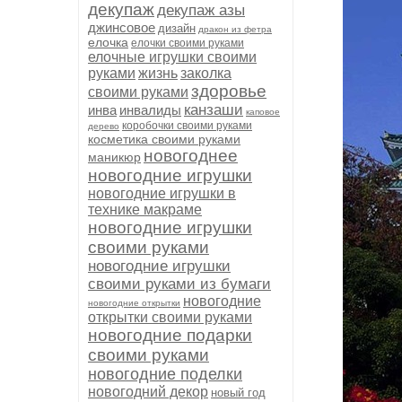
декупаж
декупаж азы
джинсовое
дизайн
дракон из фетра
елочка
елочки своими руками
елочные игрушки своими
руками
жизнь
заколка
здоровье
своими руками
канзаши
инва
инвалиды
каповое
коробочки своими руками
дерево
косметика своими руками
новогоднее
маникюр
новогодние игрушки
новогодние игрушки в
технике макраме
новогодние игрушки
своими руками
новогодние игрушки
своими руками из бумаги
новогодние
новогодние открытки
открытки своими руками
новогодние подарки
своими руками
новогодние поделки
новогодний декор
новый год