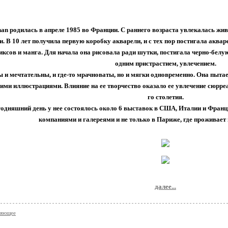
n родилась в апреле 1985 во Франции. С раннего возраста увлекалась жив
. В 10 лет получила первую коробку акварели, и с тех пор постигала аквар
ксов и манга. Для начала она рисовала ради шутки, постигала черно-белую
одним пристрастием, увлечением.
ы и мечтательны, и где-то мрачноваты, но и мягки одновременно. Она пытае
оими иллюстрациями. Влияние на ее творчество оказало ее увлечение сюрр
го столетия.
годняшний день у нее состоялось около 6 выставок в США, Италии и Франц
компаниями и галереями и не только в Париже, где проживает
далее...
ляющее