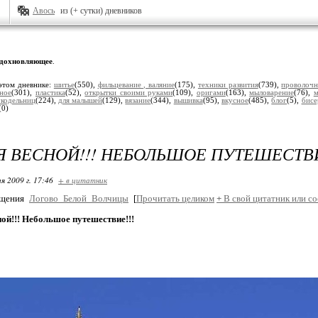
Авось
из (+ сутки) дневников
дохновляющее
.
этом дневнике:
шитье
(550),
фильцевание , валяние
(175),
техники развития
(739),
проволочн
зное
(301),
пластика
(52),
открытки своими руками
(109),
оригами
(163),
мыловарение
(76),
м
укодельниц
(224),
для малышей
(129),
вязание
(344),
вышивка
(95),
вкусное
(485),
блог
(5),
бисе
(0)
 ВЕСНОЙ!!! НЕБОЛЬШОЕ ПУТЕШЕСТВИ
я 2009 г. 17:46
+ в цитатник
бщения
Логово_Белой_Волчицы
[
Прочитать целиком
+
В свой цитатник или с
ой!!! Небольшое путешествие!!!