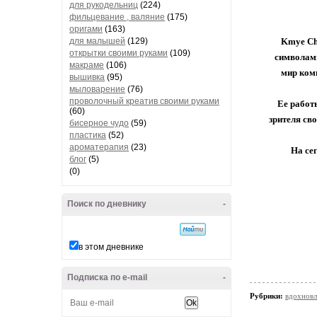
для рукодельниц
(224)
фильцевание , валяние
(175)
оригами
(163)
для малышей
(129)
Kmye Cha
открытки своими руками
(109)
символами
макраме
(106)
мир коми
вышивка
(95)
мыловарение
(76)
проволочный креатив своими руками
Ее работ
(60)
зрителя св
бисерное чудо
(59)
пластика
(52)
ароматерапия
(23)
На се
блог
(5)
(0)
Поиск по дневнику
-
в этом дневнике
Подписка по e-mail
-
Рубрики:
вдохнов