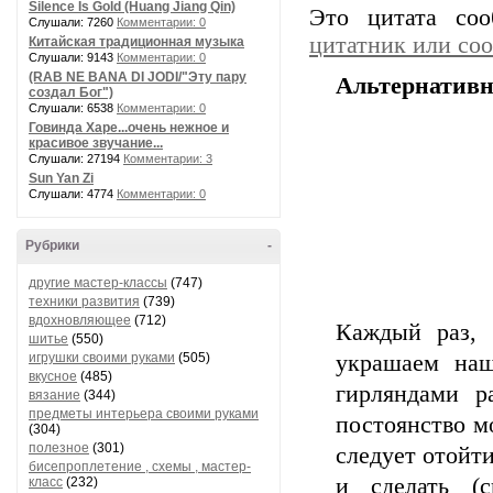
Silence Is Gold (Huang Jiang Qin)
Это цитата со
Слушали: 7260
Комментарии: 0
цитатник или со
Китайская традиционная музыка
Слушали: 9143
Комментарии: 0
(RAB NE BANA DI JODI/"Эту пару
Альтернативн
создал Бог")
Слушали: 6538
Комментарии: 0
Говинда Харе...очень нежное и
красивое звучание...
Слушали: 27194
Комментарии: 3
Sun Yan Zi
Слушали: 4774
Комментарии: 0
Рубрики
-
другие мастер-классы
(747)
техники развития
(739)
вдохновляющее
(712)
Каждый раз, 
шитье
(550)
игрушки своими руками
(505)
украшаем наш
вкусное
(485)
гирляндами р
вязание
(344)
предметы интерьера своими руками
постоянство мо
(304)
полезное
(301)
следует отойт
бисепроплетение , схемы , мастер-
и сделать (с
класс
(232)