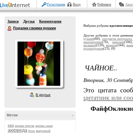
Регистрация
Вход
Рейтинги
Авос
Записи
Друзья
Комментарии
Выбрана рубрика
вдохновляюще
Подарки своими руками
Другие рубрики в этом дневник
руками
(60),
предметы интерьера
мыловарение
(76),
макраме
(106
малышей
(129),
вязание
(344),
выш
ароматерапия
(23),
(0)
ЧАЙНОЕ..
Вторник, 30 Сентябр
Это цитата со
В друзья
цитатник или со
ФайфОклокно
Метки
-
seo
арома плитки
арома саше
аюрведа
бохо
выпускной