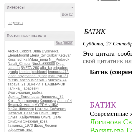
Интересы
-
Все (1)
шедевры
БАТИК
Постоянные читатели
-
Суббота, 27 Сентябр
Все (6638)
Arctika
Cobbra
Didia
Dylsineika
Это цитата соо
ElenaMoonlit
Elena_zw
Gulbar
Ketevan
Kosshechka
Milaja_moja
N__Podarok
свой цитатник и
Natali_Cimbal
Njuska888888
Olga-
canada
SVETA-290
alla_ko
brigadere
Батик (совре
grunja
knekler
koshkarel
leonarda478
letter_any
marina_glison
marusya121
missis_anchous
natka02
yulchick-74
zabava_21
ВЕнеРИН_БАШМАЧОК
Галина_Тарасевич
Златокрылая_рыбка
Ирина_Тюменцева
Иришечка_72
Катя_Машковцева
Коронида
Ленна14
БАТИК
Лукавый_Ангел
МУРРМЫШКА
Майя_Шипеева
Натали_Бабченко
Современные 
Наталья_Вязалка
Ольга_Вирт
Ольга_Хайруллина
Ольга_шелк
Логинова Св
СимСим
Снежная_коза
Татьянка_1973
Шрек_Лесной
Васильева Г
ефремчик
тимч