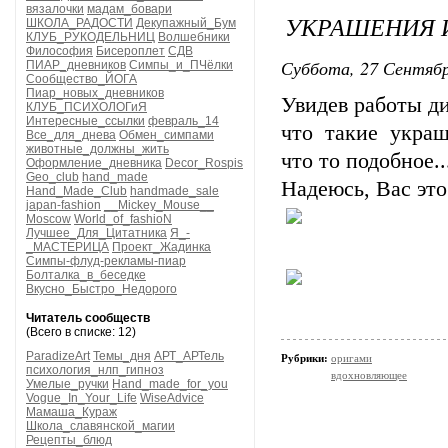
вязалочки
мадам_бовари
УКРАШЕНИЯ И
ШКОЛА_РАДОСТИ
Декупажный_Бум
КЛУБ_РУКОДЕЛЬНИЦ
Волшебники
Философия
Бисероплет
СДВ
Суббота, 27 Сентябр
ПИАР_дневников
Симпы_и_ПЧёлки
Сообщество_ЙОГА
Пиар_новых_дневников
Увидев работы ди
КЛУБ_ПСИХОЛОГиЯ
Интересные_ссылки
февраль_14
что такие украш
Все_для_днева
Обмен_симпами
животные_должны_жить
что то подобное..
Оформление_дневника
Decor_Rospis
Geo_club
hand_made
Надеюсь, Вас это
Hand_Made_Club
handmade_sale
japan-fashion
__Mickey_Mouse__
Moscow
World_of_fashioN
Лучшее_Для_Цитатника
Я_-
_МАСТЕРИЦА
Проект_Жадинка
Симпы-флуд-рекламы-пиар
Болталка_в_беседке
Вкусно_Быстро_Недорого
Читатель сообществ
(Всего в списке: 12)
ParadizeArt
Темы_дня
АРТ_АРТель
Рубрики:
оригами
психология_нлп_гипноз
вдохновляющее
Умелые_ручки
Hand_made_for_you
Vogue_In_Your_Life
WiseAdvice
Мамаша_Кураж
Школа_славянской_магии
Рецепты_блюд