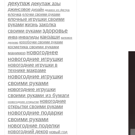
декупаж
декупаж азы
джинсовое
дизайн
дракон из фетра
елочка
елочки своими руками
елочные игрушки своими
руками
жизнь
заколка
здоровье
своими руками
канзаши
инва
инвалиды
каповое
коробочки своими руками
дерево
косметика своими руками
новогоднее
маникюр
новогодние игрушки
новогодние игрушки в
технике макраме
новогодние игрушки
своими руками
новогодние игрушки
своими руками из бумаги
новогодние
новогодние открытки
открытки своими руками
новогодние подарки
своими руками
новогодние поделки
новогодний декор
новый год