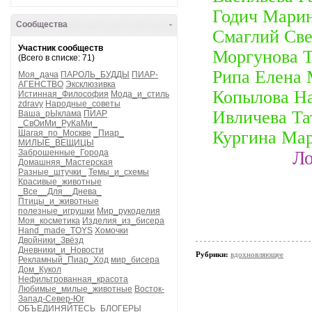
Годич Марин
Сообщества
-
Смаглий Све
Участник сообществ
Моргунова Т
(Всего в списке: 71)
Рипа Елена
Моя_дача
ПАРОЛЬ_БУДДЫ
ПИАР-
АГЕНСТВО
Эксклюзивка
Копылова Н
Истинная_Философия
Мода_и_стиль
zdravy
Народные_советы
Ивличева Та
Ваша_рЫклама
ПИАР
_СвОиМи_РуКаМи_
Кургина Ма
Шагая_по_Москве
_Пиар_
МИЛЫЕ_ВЕЩИЦЫ
Заброшенные_Города
Ло
Домашняя_Мастерская
Разные_штучки_
Темы_и_схемы
Красивые_животные
_Все__Для__Днева_
Птицы_и_животные
полезные_игрушки
Мир_рукоделия
Моя_косметика
Изделия_из_бисера
Hand_made_TOYS
Хомочки
Двойники_Звёзд
Дневники_и_Новости
Рубрики:
вдохновляющее
Рекламный_Пиар_Ход
мир_бисера
Дом_Кукол
Нефильтрованная_красота
Любимые_милые_животные
Восток-
Запад-Север-Юг
ОБЪЕДИНЯЙТЕСЬ_БЛОГЕРЫ