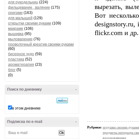
для рукодельниц
(224)
вырезать, выл
фильцевание , валяние
(175)
оригами
(163)
Вот несколько
для малышей
(129)
designstory.ru,
открытки своими руками
(109)
макраме
(106)
flickr.com и др.
вышивка
(95)
мыловарение
(76)
проволочный креатив своими руками
(60)
бисерное чудо
(59)
пластика
(52)
ароматерапия
(23)
блог
(5)
(0)
Поиск по дневнику
-
в этом дневнике
Подписка по e-mail
-
Рубрики:
игрушки своими рукам
предметы интерьера св
вдохновляющее