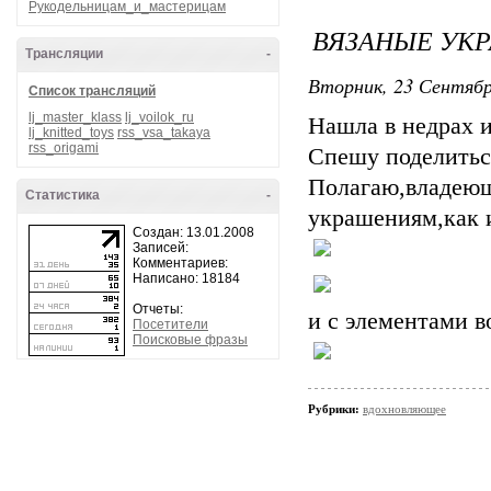
Рукодельницам_и_мастерицам
ВЯЗАНЫЕ УКР
Трансляции
-
Вторник, 23 Сентябр
Список трансляций
lj_master_klass
lj_voilok_ru
Нашла в недрах 
lj_knitted_toys
rss_vsa_takaya
rss_origami
Спешу поделитьс
Полагаю,владе
Статистика
-
украшениям,как 
Создан: 13.01.2008
Записей:
Комментариев:
Написано: 18184
Отчеты:
и с элементами в
Посетители
Поисковые фразы
Рубрики:
вдохновляющее