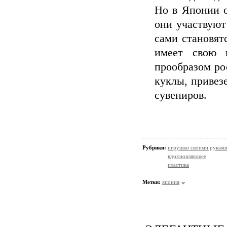
Но в Японии о
они участвуют
сами становят
имеет свою 
прообразом ро
куклы, привез
сувениров.
Рубрики:
игрушки своими рукам
вдохновляющее
пластика
Метки:
япония