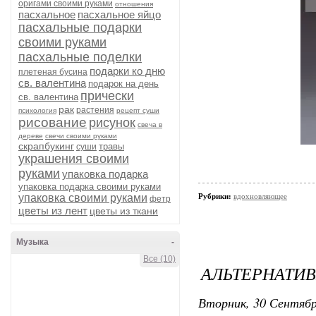
оригами своими руками
отношения
пасхальное
пасхальное яйцо
пасхальные подарки
своими руками
пасхальные поделки
подарки ко дню
плетеная бусина
св. валентина
подарок на день
прически
св. валентина
рак
растения
психология
рецепт суши
рисование
рисунок
свеча в
дереве
свечи своими руками
скрапбукинг
травы
суши
украшения своими
руками
упаковка подарка
упаковка подарка своими руками
упаковка своими руками
Рубрики:
вдохновляющее
фетр
цветы из лент
цветы из ткани
Музыка
-
Все (10)
АЛЬТЕРНАТИ
Вторник, 30 Сентябр