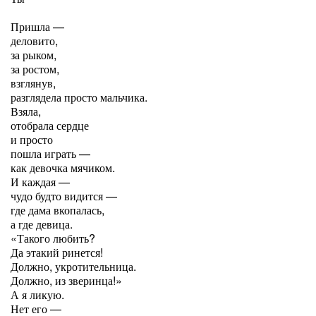
Пришла —
деловито,
за рыком,
за ростом,
взглянув,
разглядела просто мальчика.
Взяла,
отобрала сердце
и просто
пошла играть —
как девочка мячиком.
И каждая —
чудо будто видится —
где дама вкопалась,
а где девица.
«Такого любить?
Да этакий ринется!
Должно, укротительница.
Должно, из зверинца!»
А я ликую.
Нет его —