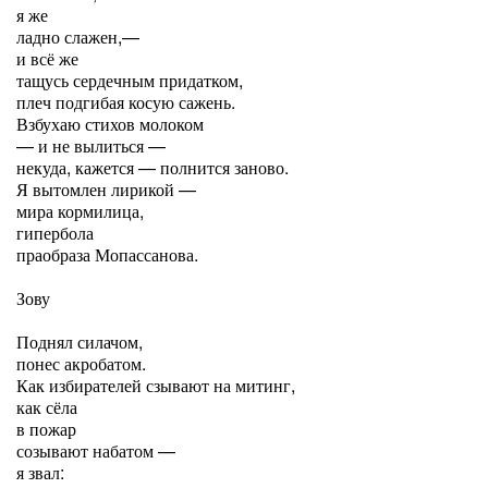
я же
ладно слажен,—
и всё же
тащусь сердечным придатком,
плеч подгибая косую сажень.
Взбухаю стихов молоком
— и не вылиться —
некуда, кажется — полнится заново.
Я вытомлен лирикой —
мира кормилица,
гипербола
праобраза Мопассанова.
Зову
Поднял силачом,
понес акробатом.
Как избирателей сзывают на митинг,
как сёла
в пожар
созывают набатом —
я звал: