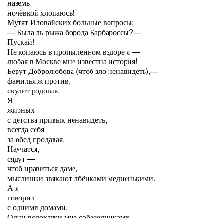
наземь
ночёвкой хлопаюсь!
Мутят Иловайских больные вопросы:
— Была ль рыжа борода Барбароссы?—
Пускай!
Не копаюсь в пропыленном вздоре я —
любая в Москве мне известна история!
Берут Добролюбова (чтоб зло ненавидеть),—
фамилья ж против,
скулит родовая.
Я
жирных
с детства привык ненавидеть,
всегда себя
за обед продавая.
Научатся,
сядут —
чтоб нравиться даме,
мыслишки звякают лбёнками медненькими.
А я
говорил
с одними домами.
Одни водокачки мне собеседниками.