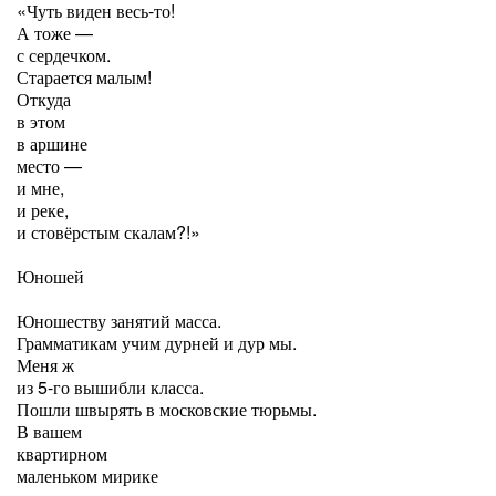
«Чуть виден весь-то!
А тоже —
с сердечком.
Старается малым!
Откуда
в этом
в аршине
место —
и мне,
и реке,
и стовёрстым скалам?!»
Юношей
Юношеству занятий масса.
Грамматикам учим дурней и дур мы.
Меня ж
из 5-го вышибли класса.
Пошли швырять в московские тюрьмы.
В вашем
квартирном
маленьком мирике