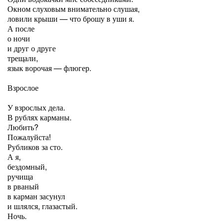
Окном слуховым внимательно слушая,
ловили крыши — что брошу в уши я.
А после
о ночи
и друг о друге
трещали,
язык ворочая — флюгер.
Взрослое
У взрослых дела.
В рублях карманы.
Любить?
Пожалуйста!
Рубликов за сто.
А я,
бездомный,
ручища
в рваный
в карман засунул
и шлялся, глазастый.
Ночь.