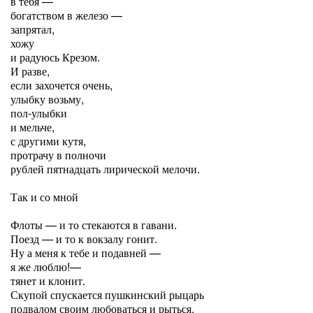
в тебя —
богатством в железо —
запрятал,
хожу
и радуюсь Крезом.
И разве,
если захочется очень,
улыбку возьму,
пол-улыбки
и мельче,
с другими кутя,
протрачу в полночи
рублей пятнадцать лирической мелочи.
Так и со мной
Флоты — и то стекаются в гавани.
Поезд — и то к вокзалу гонит.
Ну а меня к тебе и подавней —
я же люблю!—
тянет и клонит.
Скупой спускается пушкинский рыцарь
подвалом своим любоваться и рыться.