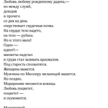
Любовь любому рожденному дадена,—
но между служб,
доходов
и прочего
со дня на день
очерствевает сердечная почва.
На сердце тело надето,
на тело — рубаха.
Но и этого мало!
Один —
идиот!—
манжеты наделал
и груди стал заливать крахмалом.
Под старость спохватятся.
Женщина мажется.
Мужчина по Мюллеру мельницей машется.
Но поздно.
Морщинами множится кожица.
Любовь поцветет,
поцветет —
и скукожится.
Мальчишкой