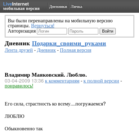
Live
Internet
Дневники
Личка
мобильная версия
Вы были перенаправлены на мобильную версию
страницы.
Вернуться!
Авторизация
Дневник
Подарки_своими_руками
Лента друзей
-
Дневник
-
Полная версия
Владимир Маяковский. Люблю.
03-04-2009 13:36
к комментариям
-
к полной версии
-
понравилось!
Его сила, страстность ко всему....погружаемся?
ЛЮБЛЮ
Обыкновенно так