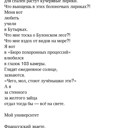
для спален растут кучерявые лирики.
Что выищешь в этих болоночьих лириках?!
Меня вот
любить
учили
в Бутырках.
Что мне тоска о Булонском лесе?!
Что мне вздох от видов на море?!
Я вот
в «Бюро похоронных процессий»
влюбился
в глазок 103 камеры.
Глядят ежедневное солнце,
зазнаются.
«Чего, мол, стоют лучёнышки эти?»
А я
за стенного
за желтого зайца
отдал тогда бы — всё на свете.
Мой университет
Французский знаете.