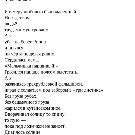
Я в меру любовью был одаренный.
Но с детства
людьё
трудами муштровано.
А я —
убег на берег Риона
и шлялся,
ни чёрта не делая ровно.
Сердилась мама:
«Мальчишка паршивый!»
Грозился папаша поясом выстегать.
А я,
разживясь трехрублевкой фальшивой,
играл с солдатьём под забором в «три листика».
Без груза рубах,
без башмачного груза
жарился в кутаисском зное.
Вворачивал солнцу то спину,
то пузо —
пока под ложечкой не заноет.
Дивилось солнце: