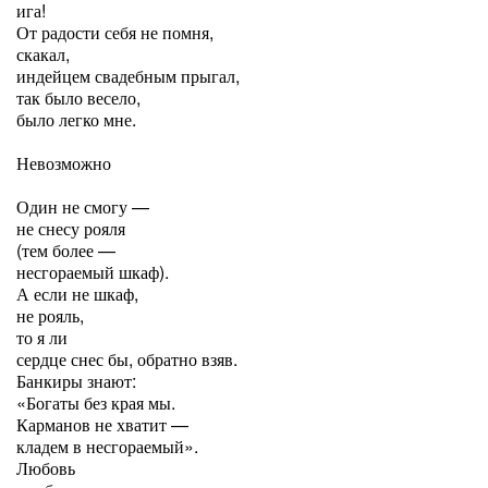
ига!
От радости себя не помня,
скакал,
индейцем свадебным прыгал,
так было весело,
было легко мне.
Невозможно
Один не смогу —
не снесу рояля
(тем более —
несгораемый шкаф).
А если не шкаф,
не рояль,
то я ли
сердце снес бы, обратно взяв.
Банкиры знают:
«Богаты без края мы.
Карманов не хватит —
кладем в несгораемый».
Любовь