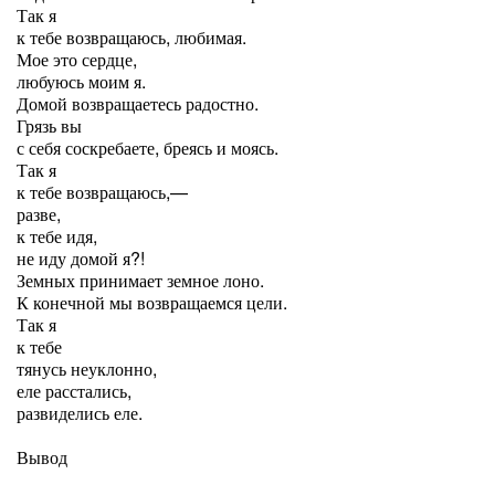
Так я
к тебе возвращаюсь, любимая.
Мое это сердце,
любуюсь моим я.
Домой возвращаетесь радостно.
Грязь вы
с себя соскребаете, бреясь и моясь.
Так я
к тебе возвращаюсь,—
разве,
к тебе идя,
не иду домой я?!
Земных принимает земное лоно.
К конечной мы возвращаемся цели.
Так я
к тебе
тянусь неуклонно,
еле расстались,
развиделись еле.
Вывод