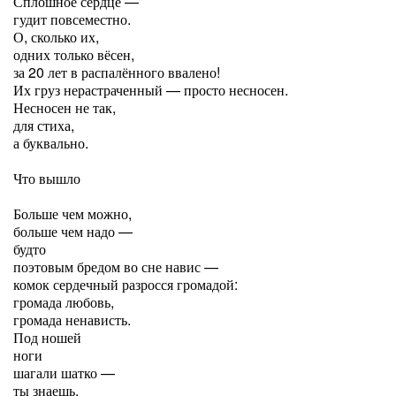
Сплошное сердце —
гудит повсеместно.
О, сколько их,
одних только вёсен,
за 20 лет в распалённого ввалено!
Их груз нерастраченный — просто несносен.
Несносен не так,
для стиха,
а буквально.
Что вышло
Больше чем можно,
больше чем надо —
будто
поэтовым бредом во сне навис —
комок сердечный разросся громадой:
громада любовь,
громада ненависть.
Под ношей
ноги
шагали шатко —
ты знаешь,