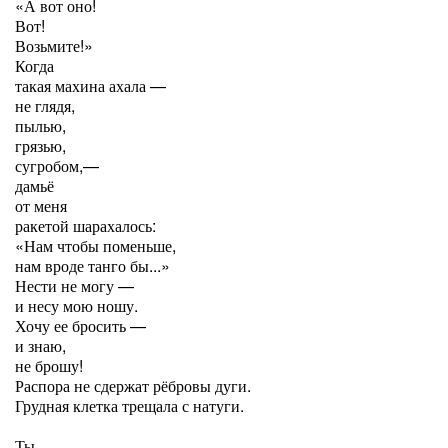
«А вот оно!
Вот!
Возьмите!»
Когда
такая махина ахала —
не глядя,
пылью,
грязью,
сугробом,—
дамьё
от меня
ракетой шарахалось:
«Нам чтобы поменьше,
нам вроде танго бы...»
Нести не могу —
и несу мою ношу.
Хочу ее бросить —
и знаю,
не брошу!
Распора не сдержат рёбровы дуги.
Грудная клетка трещала с натуги.
Ты