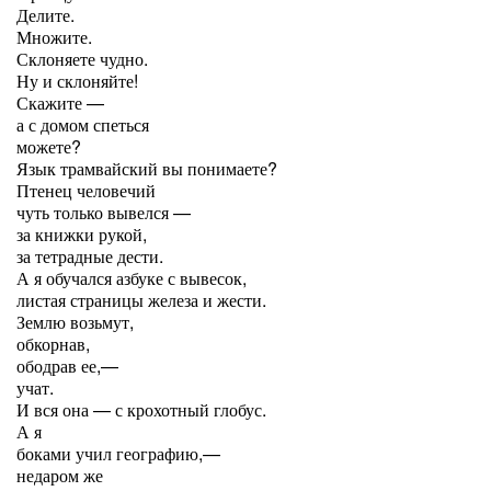
Делите.
Множите.
Склоняете чудно.
Ну и склоняйте!
Скажите —
а с домом спеться
можете?
Язык трамвайский вы понимаете?
Птенец человечий
чуть только вывелся —
за книжки рукой,
за тетрадные дести.
А я обучался азбуке с вывесок,
листая страницы железа и жести.
Землю возьмут,
обкорнав,
ободрав ее,—
учат.
И вся она — с крохотный глобус.
А я
боками учил географию,—
недаром же