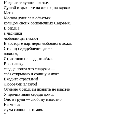
Надеваете лучшее платье.
Душой отдыхаете на женах, на вдовах.
Меня
Москва душила в объятьях
кольцом своих бесконечных Садовых.
В сердца,
в часишки
любовницы тикают.
В восторге партнеры любовного ложа.
Столиц сердцебиение дикое
ловил я,
Страстною площадью лёжа.
Враспашку —
сердце почти что снаружи —
себя открываю и солнцу и луже.
Входите страстями!
Любовями влазьте!
Отныне я сердцем править не властен.
У прочих знаю сердца дом я.
Оно в груди — любому известно!
На мне ж
с ума сошла анатомия.