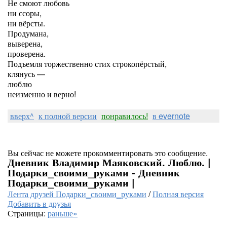
Не смоют любовь
ни ссоры,
ни вёрсты.
Продумана,
выверена,
проверена.
Подъемля торжественно стих строкопёрстый,
клянусь —
люблю
неизменно и верно!
вверх^
к полной версии
понравилось!
в evernote
Вы сейчас не можете прокомментировать это сообщение.
Дневник Владимир Маяковский. Люблю. |
Подарки_своими_руками - Дневник
Подарки_своими_руками |
Лента друзей Подарки_своими_руками
/
Полная версия
Добавить в друзья
Страницы:
раньше»