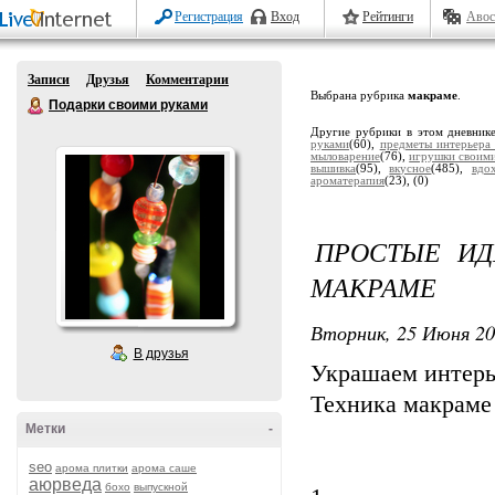
Регистрация
Вход
Рейтинги
Авос
Записи
Друзья
Комментарии
Выбрана рубрика
макраме
.
Подарки своими руками
Другие рубрики в этом дневник
руками
(60),
предметы интерьера
мыловарение
(76),
игрушки своим
вышивка
(95),
вкусное
(485),
вдо
ароматерапия
(23),
(0)
ПРОСТЫЕ ИД
МАКРАМЕ
Вторник, 25 Июня 20
В друзья
Украшаем интерь
Техника макраме
Метки
-
seo
арома плитки
арома саше
аюрведа
бохо
выпускной