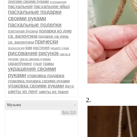
оригами своими руками
отношения
пасхальное
пасхальное яйцо
пасхальные подарки
своими руками
пасхальные поделки
подарки ко дню
плетеная бусина
св. валентина
подарок на день
прически
св. валентина
рак
растения
психология
рецепт суши
рисование
рисунок
свеча в
дереве
свечи своими руками
скрапбукинг
травы
суши
украшения своими
руками
упаковка подарка
упаковка подарка своими руками
упаковка своими руками
фетр
цветы из лент
цветы из ткани
2.
Музыка
-
Все (10)