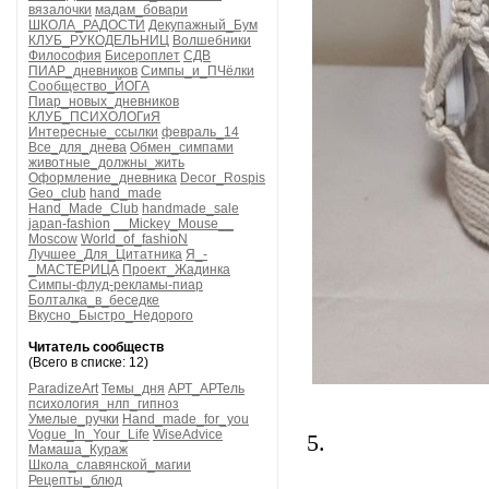
вязалочки
мадам_бовари
ШКОЛА_РАДОСТИ
Декупажный_Бум
КЛУБ_РУКОДЕЛЬНИЦ
Волшебники
Философия
Бисероплет
СДВ
ПИАР_дневников
Симпы_и_ПЧёлки
Сообщество_ЙОГА
Пиар_новых_дневников
КЛУБ_ПСИХОЛОГиЯ
Интересные_ссылки
февраль_14
Все_для_днева
Обмен_симпами
животные_должны_жить
Оформление_дневника
Decor_Rospis
Geo_club
hand_made
Hand_Made_Club
handmade_sale
japan-fashion
__Mickey_Mouse__
Moscow
World_of_fashioN
Лучшее_Для_Цитатника
Я_-
_МАСТЕРИЦА
Проект_Жадинка
Симпы-флуд-рекламы-пиар
Болталка_в_беседке
Вкусно_Быстро_Недорого
Читатель сообществ
(Всего в списке: 12)
ParadizeArt
Темы_дня
АРТ_АРТель
психология_нлп_гипноз
Умелые_ручки
Hand_made_for_you
Vogue_In_Your_Life
WiseAdvice
5.
Мамаша_Кураж
Школа_славянской_магии
Рецепты_блюд