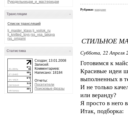
Рукодельницам_и_мастерицам
Рубрики:
макраме
Трансляции
-
Список трансляций
lj_master_klass
lj_voilok_ru
lj_knitted_toys
rss_vsa_takaya
СТИЛЬНОЕ М
rss_origami
Статистика
-
Суббота, 22 Апреля 2
Создан: 13.01.2008
Готовимся к май
Записей:
Комментариев:
Красивые идеи ш
Написано: 18184
выполненных в т
Отчеты:
Посетители
И не только каче
Поисковые фразы
или веранду?
Я просто в него в
Итак, подборка: