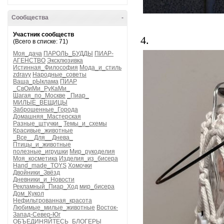
Сообщества
-
Участник сообществ
4.
(Всего в списке: 71)
Моя_дача
ПАРОЛЬ_БУДДЫ
ПИАР-
АГЕНСТВО
Эксклюзивка
Истинная_Философия
Мода_и_стиль
zdravy
Народные_советы
Ваша_рЫклама
ПИАР
_СвОиМи_РуКаМи_
Шагая_по_Москве
_Пиар_
МИЛЫЕ_ВЕЩИЦЫ
Заброшенные_Города
Домашняя_Мастерская
Разные_штучки_
Темы_и_схемы
Красивые_животные
_Все__Для__Днева_
Птицы_и_животные
полезные_игрушки
Мир_рукоделия
Моя_косметика
Изделия_из_бисера
Hand_made_TOYS
Хомочки
Двойники_Звёзд
Дневники_и_Новости
Рекламный_Пиар_Ход
мир_бисера
Дом_Кукол
Нефильтрованная_красота
Любимые_милые_животные
Восток-
Запад-Север-Юг
ОБЪЕДИНЯЙТЕСЬ_БЛОГЕРЫ