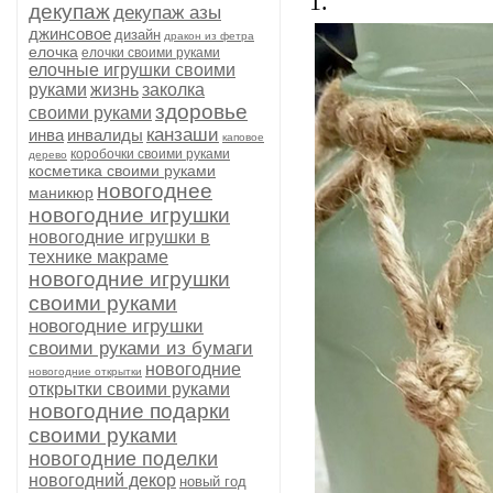
1.
декупаж
декупаж азы
джинсовое
дизайн
дракон из фетра
елочка
елочки своими руками
елочные игрушки своими
руками
жизнь
заколка
здоровье
своими руками
канзаши
инва
инвалиды
каповое
коробочки своими руками
дерево
косметика своими руками
новогоднее
маникюр
новогодние игрушки
новогодние игрушки в
технике макраме
новогодние игрушки
своими руками
новогодние игрушки
своими руками из бумаги
новогодние
новогодние открытки
открытки своими руками
новогодние подарки
своими руками
новогодние поделки
новогодний декор
новый год