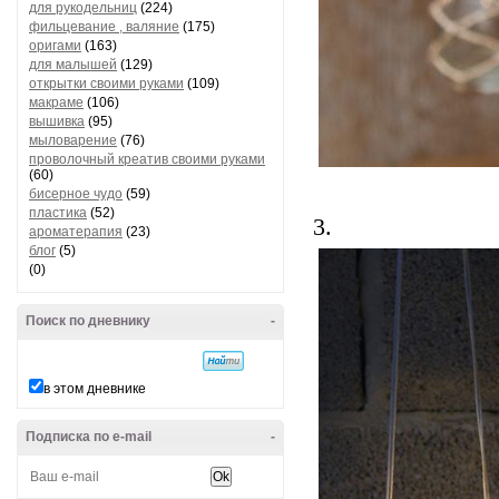
для рукодельниц
(224)
фильцевание , валяние
(175)
оригами
(163)
для малышей
(129)
открытки своими руками
(109)
макраме
(106)
вышивка
(95)
мыловарение
(76)
проволочный креатив своими руками
(60)
бисерное чудо
(59)
пластика
(52)
3.
ароматерапия
(23)
блог
(5)
(0)
Поиск по дневнику
-
в этом дневнике
Подписка по e-mail
-