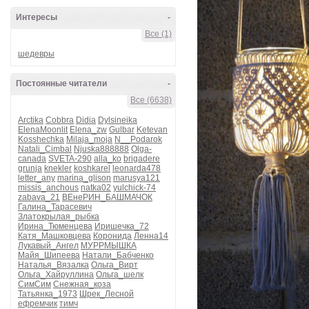
Интересы
-
Все (1)
шедевры
Постоянные читатели
-
Все (6638)
Arctika
Cobbra
Didia
Dylsineika
ElenaMoonlit
Elena_zw
Gulbar
Ketevan
Kosshechka
Milaja_moja
N__Podarok
Natali_Cimbal
Njuska888888
Olga-
canada
SVETA-290
alla_ko
brigadere
grunja
knekler
koshkarel
leonarda478
letter_any
marina_glison
marusya121
missis_anchous
natka02
yulchick-74
zabava_21
ВЕнеРИН_БАШМАЧОК
Галина_Тарасевич
Златокрылая_рыбка
Ирина_Тюменцева
Иришечка_72
Катя_Машковцева
Коронида
Ленна14
Лукавый_Ангел
МУРРМЫШКА
Майя_Шипеева
Натали_Бабченко
Наталья_Вязалка
Ольга_Вирт
Ольга_Хайруллина
Ольга_шелк
СимСим
Снежная_коза
Татьянка_1973
Шрек_Лесной
ефремчик
тимч