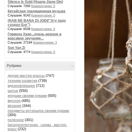
Silence Is Gold (Huang Jiang Qin)
Слушали: 7260
Комментарии: 0
Китайская традиционная музыка
Слушали: 9143
Комментарии: 0
(RAB NE BANA DI JODI/"Эту пару
создал Бог")
Слушали: 6538
Комментарии: 0
Говинда Харе...очень нежное и
красивое звучание...
Слушали: 27194
Комментарии: 3
Sun Yan Zi
Слушали: 4774
Комментарии: 0
Рубрики
-
другие мастер-классы
(747)
техники развития
(739)
вдохновляющее
(712)
шитье
(550)
игрушки своими руками
(505)
вкусное
(485)
вязание
(344)
предметы интерьера своими руками
(304)
полезное
(301)
бисепроплетение , схемы , мастер-
класс
(232)