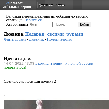
Live
Internet
Дневники
Личка
мобильная версия
Вы были перенаправлены на мобильную версию
страницы.
Вернуться!
Авторизация
Дневник
Подарки_своими_руками
Лента друзей
-
Дневник
-
Полная версия
Идеи для дома
14-04-2022 13:08
к комментариям
-
к полной версии
-
понравилось!
Светлые эко идеи для домика :)
1.