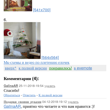
[541x700]
6.
[564x564]
Мк-схемы и ведео по плетению елочек
вверх^
к полной версии
понравилось!
в evernote
Комментарии (4):
25-11-2018-19:54
удалить
GalinaAR
Спасибо!
Обратиться
-
Ответить
-
К полной версии
04-12-2018-19:12
удалить
Подарки_своими_руками
GalinaAR
, приятно что читаете и что вам нравится :)!