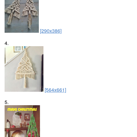
[290x386]
4.
[564x661]
5.