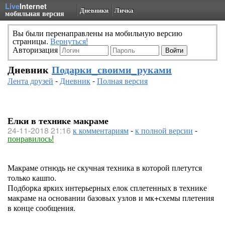
Live
Internet
Дневники
Личка
мобильная версия
Вы были перенаправлены на мобильную версию
страницы.
Вернуться!
Авторизация
Дневник
Подарки_своими_руками
Лента друзей
-
Дневник
-
Полная версия
Елки в технике макраме
24-11-2018 21:16
к комментариям
-
к полной версии
-
понравилось!
Макраме отнюдь не скучная техника в которой плетутся
только кашпо.
Подборка ярких интерьерных елок сплетенных в технике
макраме на основании базовых узлов и мк+схемы плетения
в конце сообщения.