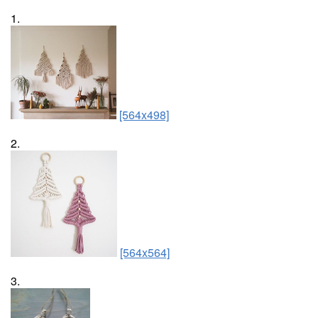
1.
[564x498]
2.
[564x564]
3.