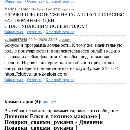
Обратиться
-
Ответить
-
К полной версии
16-12-2019-10:52
удалить
Marina_cantor
ЕЛОЧКИ ПРЕЛЕСТЬ.УЖЕ НАЧАЛА ПЛЕСТИ.СПАСИБО
ЗА СОБРАННЫЕ ИДЕИ.
С НАСТУПАЮЩИМ НОВЫМ ГОДОМ!
Обратиться
-
Ответить
-
К полной версии
09-04-2020-23:08
удалить
yulia8547845
Бонусы и программа лояльности. К тому же, значительную
роль в популярности и привлекательности онлайн казино
сыграла их геймификация. Способы ввода и вывода
средств. Игровые интернет казино обычно предлагают
бонус за первое пополнение как на клуб Вулкан 24 часа:
https://clubvulkan-24slots.com/
Обратиться
-
Ответить
-
К полной версии
Комментарии (4):
вверх^
Вы сейчас не можете прокомментировать это сообщение.
Дневник Елки в технике макраме |
Подарки_своими_руками - Дневник
Подарки_своими_руками |