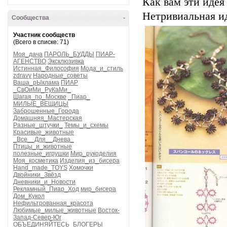
Как вам эти идея
Нетривиальная и
Сообщества
-
Участник сообществ
(Всего в списке: 71)
Моя_дача
ПАРОЛЬ_БУДДЫ
ПИАР-
АГЕНСТВО
Эксклюзивка
Истинная_Философия
Мода_и_стиль
zdravy
Народные_советы
Ваша_рЫклама
ПИАР
_СвОиМи_РуКаМи_
Шагая_по_Москве
_Пиар_
МИЛЫЕ_ВЕЩИЦЫ
Заброшенные_Города
Домашняя_Мастерская
Разные_штучки_
Темы_и_схемы
Красивые_животные
_Все__Для__Днева_
Птицы_и_животные
полезные_игрушки
Мир_рукоделия
Моя_косметика
Изделия_из_бисера
Hand_made_TOYS
Хомочки
Двойники_Звёзд
Дневники_и_Новости
Рекламный_Пиар_Ход
мир_бисера
Дом_Кукол
Нефильтрованная_красота
Любимые_милые_животные
Восток-
Запад-Север-Юг
ОБЪЕДИНЯЙТЕСЬ_БЛОГЕРЫ