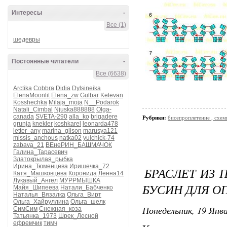
Интересы
-
Все (1)
шедевры
Постоянные читатели
-
Все (6638)
Arctika
Cobbra
Didia
Dylsineika
ElenaMoonlit
Elena_zw
Gulbar
Ketevan
Kosshechka
Milaja_moja
N__Podarok
Natali_Cimbal
Njuska888888
Olga-
canada
SVETA-290
alla_ko
brigadere
Рубрики:
бисепроплетение , схемы
grunja
knekler
koshkarel
leonarda478
letter_any
marina_glison
marusya121
missis_anchous
natka02
yulchick-74
zabava_21
ВЕнеРИН_БАШМАЧОК
Галина_Тарасевич
Златокрылая_рыбка
Ирина_Тюменцева
Иришечка_72
БРАСЛЕТ ИЗ 
Катя_Машковцева
Коронида
Ленна14
Лукавый_Ангел
МУРРМЫШКА
БУСИН ДЛЯ О
Майя_Шипеева
Натали_Бабченко
Наталья_Вязалка
Ольга_Вирт
Ольга_Хайруллина
Ольга_шелк
Понедельник, 19 Янва
СимСим
Снежная_коза
Татьянка_1973
Шрек_Лесной
ефремчик
тимч