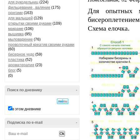
для рукодельниц
(224)
фильцевание , валяние
(175)
Для опытных м
оригами
(163)
для малышей
(129)
бисероплетением
открытки своими руками
(109)
Схема елочка.
макраме
(106)
вышивка
(95)
мыловарение
(76)
проволочный креатив своими руками
(60)
бисерное чудо
(59)
пластика
(52)
ароматерапия
(23)
блог
(5)
(0)
Поиск по дневнику
-
в этом дневнике
Подписка по e-mail
-