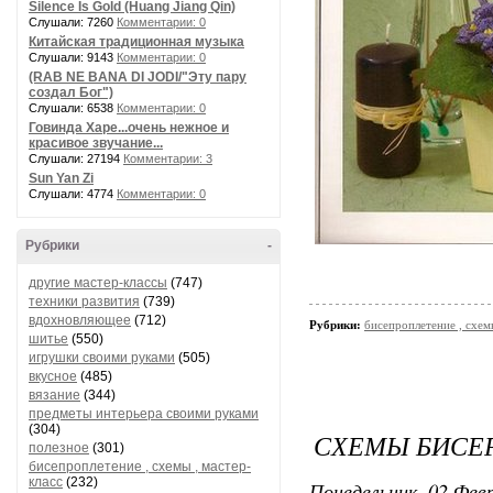
Silence Is Gold (Huang Jiang Qin)
Слушали: 7260
Комментарии: 0
Китайская традиционная музыка
Слушали: 9143
Комментарии: 0
(RAB NE BANA DI JODI/"Эту пару
создал Бог")
Слушали: 6538
Комментарии: 0
Говинда Харе...очень нежное и
красивое звучание...
Слушали: 27194
Комментарии: 3
Sun Yan Zi
Слушали: 4774
Комментарии: 0
Рубрики
-
другие мастер-классы
(747)
техники развития
(739)
вдохновляющее
(712)
Рубрики:
бисепроплетение , схемы
шитье
(550)
игрушки своими руками
(505)
вкусное
(485)
вязание
(344)
предметы интерьера своими руками
(304)
СХЕМЫ БИСЕ
полезное
(301)
бисепроплетение , схемы , мастер-
класс
(232)
Понедельник, 02 Февр