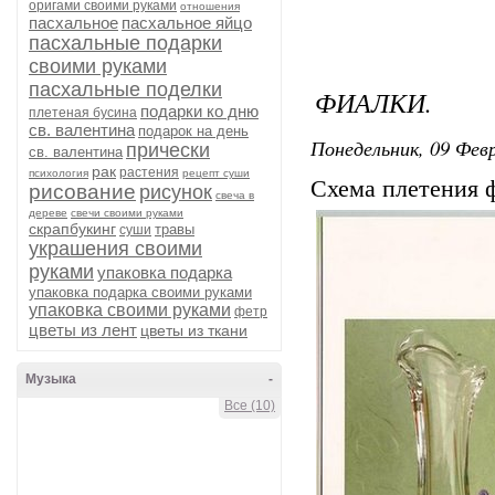
оригами своими руками
отношения
пасхальное
пасхальное яйцо
пасхальные подарки
своими руками
пасхальные поделки
ФИАЛКИ.
подарки ко дню
плетеная бусина
св. валентина
подарок на день
Понедельник, 09 Февр
прически
св. валентина
рак
растения
психология
рецепт суши
Схема плетения ф
рисование
рисунок
свеча в
дереве
свечи своими руками
скрапбукинг
травы
суши
украшения своими
руками
упаковка подарка
упаковка подарка своими руками
упаковка своими руками
фетр
цветы из лент
цветы из ткани
Музыка
-
Все (10)