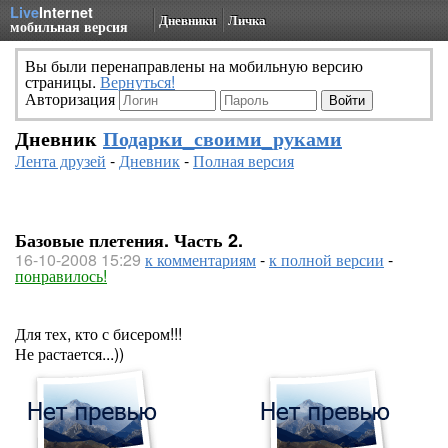
Live
Internet
Дневники
Личка
мобильная версия
Вы были перенаправлены на мобильную версию
страницы.
Вернуться!
Авторизация
Дневник
Подарки_своими_руками
Лента друзей
-
Дневник
-
Полная версия
Базовые плетения. Часть 2.
16-10-2008 15:29
к комментариям
-
к полной версии
-
понравилось!
Для тех, кто с бисером!!!
Не растается...))