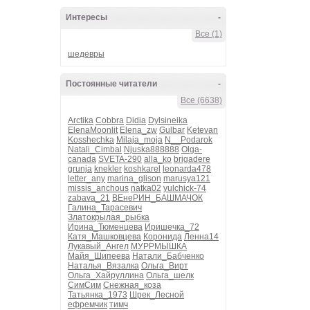
Интересы
-
Все (1)
шедевры
Постоянные читатели
-
Все (6638)
Arctika
Cobbra
Didia
Dylsineika
ElenaMoonlit
Elena_zw
Gulbar
Ketevan
Kosshechka
Milaja_moja
N__Podarok
Natali_Cimbal
Njuska888888
Olga-
canada
SVETA-290
alla_ko
brigadere
grunja
knekler
koshkarel
leonarda478
letter_any
marina_glison
marusya121
missis_anchous
natka02
yulchick-74
zabava_21
ВЕнеРИН_БАШМАЧОК
Галина_Тарасевич
Златокрылая_рыбка
Ирина_Тюменцева
Иришечка_72
Катя_Машковцева
Коронида
Ленна14
Лукавый_Ангел
МУРРМЫШКА
Майя_Шипеева
Натали_Бабченко
Наталья_Вязалка
Ольга_Вирт
Ольга_Хайруллина
Ольга_шелк
СимСим
Снежная_коза
Татьянка_1973
Шрек_Лесной
ефремчик
тимч