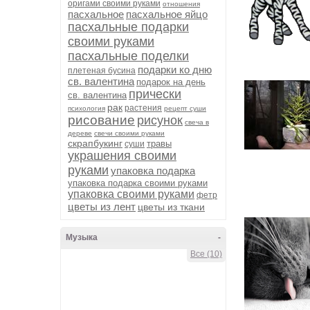
оригами своими руками
отношения
пасхальное
пасхальное яйцо
пасхальные подарки
своими руками
пасхальные поделки
подарки ко дню
плетеная бусина
св. валентина
подарок на день
прически
св. валентина
рак
растения
психология
рецепт суши
рисование
рисунок
свеча в
дереве
свечи своими руками
скрапбукинг
травы
суши
украшения своими
руками
упаковка подарка
упаковка подарка своими руками
упаковка своими руками
фетр
цветы из лент
цветы из ткани
Музыка
-
Все (10)