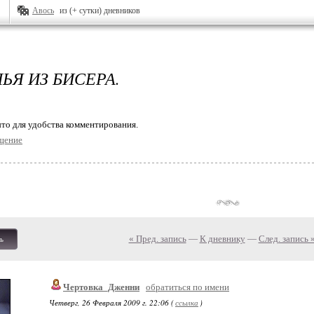
Авось
из (+ сутки) дневников
ЬЯ ИЗ БИСЕРА.
то для удобства комментирования.
щение
« Пред. запись
—
К дневнику
—
След. запись 
ь
Чертовка_Дженни
обратиться по имени
Четверг, 26 Февраля 2009 г. 22:06 (
ссылка
)