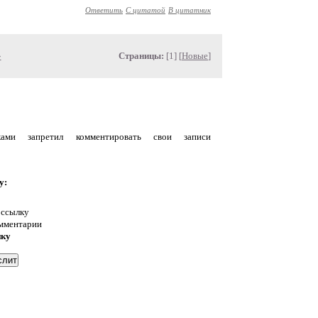
Ответить
С цитатой
В цитатник
»
Страницы:
[1] [
Новые
]
уками запретил комментировать свои записи
у:
 ссылку
омментарии
нку