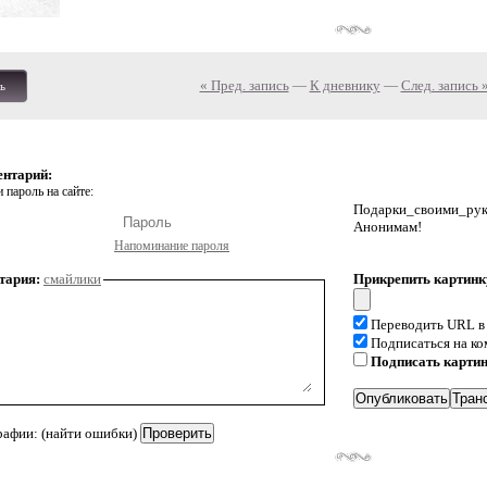
« Пред. запись
—
К дневнику
—
След. запись 
ь
ентарий:
 пароль на сайте:
Подарки_своими_р
Анонимам!
Напоминание пароля
тария:
смайлики
Прикрепить картинк
Переводить URL в
Подписаться на к
Подписать карти
рафии: (найти ошибки)