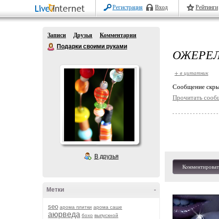
Регистрация
Вход
Рейтинги
Записи
Друзья
Комментарии
Подарки своими руками
ОЖЕРЕЛ
+ в цитатник
Cообщение скры
Прочитать сооб
В друзья
Комментироват
Метки
-
seo
арома плитки
арома саше
аюрведа
бохо
выпускной