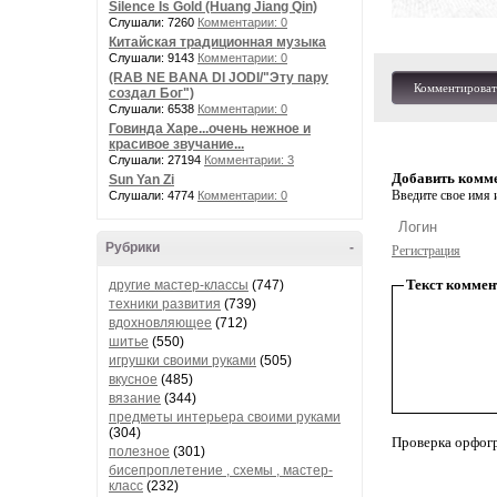
Silence Is Gold (Huang Jiang Qin)
Слушали: 7260
Комментарии: 0
Китайская традиционная музыка
Слушали: 9143
Комментарии: 0
(RAB NE BANA DI JODI/"Эту пару
Комментироват
создал Бог")
Слушали: 6538
Комментарии: 0
Говинда Харе...очень нежное и
красивое звучание...
Слушали: 27194
Комментарии: 3
Добавить комм
Sun Yan Zi
Введите свое имя и
Слушали: 4774
Комментарии: 0
Рубрики
-
Регистрация
Текст коммен
другие мастер-классы
(747)
техники развития
(739)
вдохновляющее
(712)
шитье
(550)
игрушки своими руками
(505)
вкусное
(485)
вязание
(344)
предметы интерьера своими руками
(304)
Проверка орфог
полезное
(301)
бисепроплетение , схемы , мастер-
класс
(232)