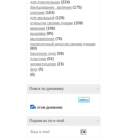
для рукодельниц
(224)
фильцевание , валяние
(175)
оригами
(163)
для малышей
(129)
открытки своими руками
(109)
макраме
(106)
вышивка
(95)
мыловарение
(76)
проволочный креатив своими руками
(60)
бисерное чудо
(59)
пластика
(52)
ароматерапия
(23)
блог
(5)
(0)
Поиск по дневнику
-
в этом дневнике
Подписка по e-mail
-