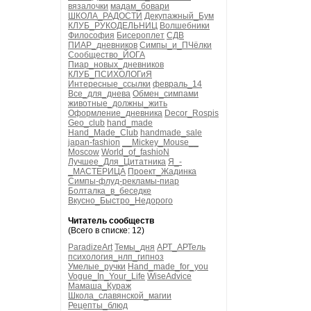
вязалочки
мадам_бовари
ШКОЛА_РАДОСТИ
Декупажный_Бум
КЛУБ_РУКОДЕЛЬНИЦ
Волшебники
Философия
Бисероплет
СДВ
ПИАР_дневников
Симпы_и_ПЧёлки
Сообщество_ЙОГА
Пиар_новых_дневников
КЛУБ_ПСИХОЛОГиЯ
Интересные_ссылки
февраль_14
Все_для_днева
Обмен_симпами
животные_должны_жить
Оформление_дневника
Decor_Rospis
Geo_club
hand_made
Hand_Made_Club
handmade_sale
japan-fashion
__Mickey_Mouse__
Moscow
World_of_fashioN
Лучшее_Для_Цитатника
Я_-
_МАСТЕРИЦА
Проект_Жадинка
Симпы-флуд-рекламы-пиар
Болталка_в_беседке
Вкусно_Быстро_Недорого
Читатель сообществ
(Всего в списке: 12)
ParadizeArt
Темы_дня
АРТ_АРТель
психология_нлп_гипноз
Умелые_ручки
Hand_made_for_you
Vogue_In_Your_Life
WiseAdvice
Мамаша_Кураж
Школа_славянской_магии
Рецепты_блюд