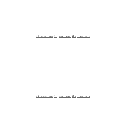
Ответить
С цитатой
В цитатник
Ответить
С цитатой
В цитатник