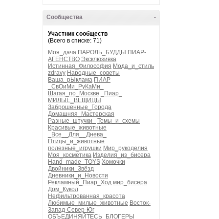
Сообщества
-
Участник сообществ
(Всего в списке: 71)
Моя_дача
ПАРОЛЬ_БУДДЫ
ПИАР-
АГЕНСТВО
Эксклюзивка
Истинная_Философия
Мода_и_стиль
zdravy
Народные_советы
Ваша_рЫклама
ПИАР
_СвОиМи_РуКаМи_
Шагая_по_Москве
_Пиар_
МИЛЫЕ_ВЕЩИЦЫ
Заброшенные_Города
Домашняя_Мастерская
Разные_штучки_
Темы_и_схемы
Красивые_животные
_Все__Для__Днева_
Птицы_и_животные
полезные_игрушки
Мир_рукоделия
Моя_косметика
Изделия_из_бисера
Hand_made_TOYS
Хомочки
Двойники_Звёзд
Дневники_и_Новости
Рекламный_Пиар_Ход
мир_бисера
Дом_Кукол
Нефильтрованная_красота
Любимые_милые_животные
Восток-
Запад-Север-Юг
ОБЪЕДИНЯЙТЕСЬ_БЛОГЕРЫ