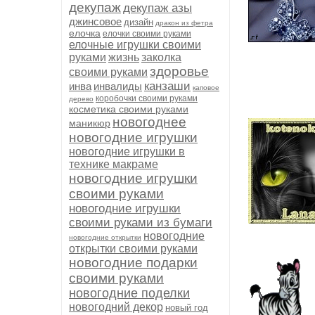
декупаж
декупаж азы
джинсовое
дизайн
дракон из фетра
елочка
елочки своими руками
елочные игрушки своими
руками
жизнь
заколка
здоровье
своими руками
канзаши
инва
инвалиды
каповое
коробочки своими руками
дерево
косметика своими руками
новогоднее
маникюр
новогодние игрушки
новогодние игрушки в
технике макраме
новогодние игрушки
своими руками
новогодние игрушки
своими руками из бумаги
новогодние
новогодние открытки
открытки своими руками
новогодние подарки
своими руками
новогодние поделки
новогодний декор
новый год