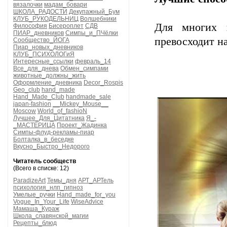
вязалочки
мадам_бовари
ШКОЛА_РАДОСТИ
Декупажный_Бум
КЛУБ_РУКОДЕЛЬНИЦ
Волшебники
Для многих 
Философия
Бисероплет
СДВ
ПИАР_дневников
Симпы_и_ПЧёлки
превосходит н
Сообщество_ЙОГА
Пиар_новых_дневников
КЛУБ_ПСИХОЛОГиЯ
Интересные_ссылки
февраль_14
Все_для_днева
Обмен_симпами
животные_должны_жить
Оформление_дневника
Decor_Rospis
Geo_club
hand_made
Hand_Made_Club
handmade_sale
japan-fashion
__Mickey_Mouse__
Moscow
World_of_fashioN
Лучшее_Для_Цитатника
Я_-
_МАСТЕРИЦА
Проект_Жадинка
Симпы-флуд-рекламы-пиар
Болталка_в_беседке
Вкусно_Быстро_Недорого
Читатель сообществ
(Всего в списке: 12)
ParadizeArt
Темы_дня
АРТ_АРТель
психология_нлп_гипноз
Умелые_ручки
Hand_made_for_you
Vogue_In_Your_Life
WiseAdvice
Мамаша_Кураж
Школа_славянской_магии
Рецепты_блюд