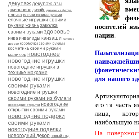
язык
декупаж
декупаж азы
вме
джинсовое
дизайн
дракон из фетра
елочка
елочки своими руками
физ
елочные игрушки своими
руками
жизнь
заколка
носителей язы
здоровье
своими руками
нации
.
канзаши
инва
инвалиды
каповое
коробочки своими руками
дерево
косметика своими руками
Палатализа
новогоднее
маникюр
новогодние игрушки
наиважнейш
новогодние игрушки в
(фонетическ
технике макраме
для нашего зд
новогодние игрушки
своими руками
новогодние игрушки
Артикуляторна
своими руками из бумаги
это та часть 
новогодние
новогодние открытки
открытки своими руками
лица, кото
новогодние подарки
наибольшую на
своими руками
новогодние поделки
На поверхнос
новогодний декор
новый год