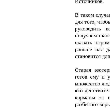
Источников.
В таком случа
для того, что
руководить 
получаем шанс
оказать огро
раньше нас д
становится дл
Старая эзоте
готов ему и 
множество люде
кто действите
карманы за с
разбитого кор