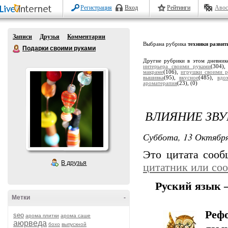
Регистрация
Вход
Рейтинги
Авос
Записи
Друзья
Комментарии
Выбрана рубрика
техники развит
Подарки своими руками
Другие рубрики в этом дневник
интерьера своими руками
(304)
макраме
(106),
игрушки своими р
вышивка
(95),
вкусное
(485),
вдо
ароматерапия
(23),
(0)
ВЛИЯНИЕ ЗВУ
Суббота, 13 Октября
Это цитата соо
В друзья
цитатник или со
Руский язык –
Метки
-
Реф
seo
арома плитки
арома саше
аюрведа
бохо
выпускной