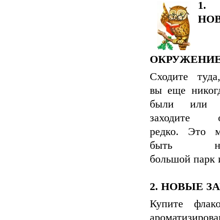
1.
НО
ОКРУЖЕНИ
Сходите туда
вы еще никог
были или 
заходите о
редко. Это 
быть но
большой парк 
2. НОВЫЕ З
Купите фла
ароматизиров