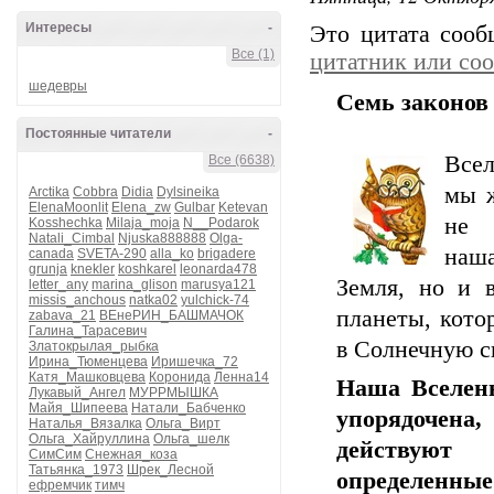
Интересы
-
Это цитата соо
Все (1)
цитатник или со
шедевры
Семь законов
Постоянные читатели
-
Всел
Все (6638)
мы ж
Arctika
Cobbra
Didia
Dylsineika
ElenaMoonlit
Elena_zw
Gulbar
Ketevan
не
Kosshechka
Milaja_moja
N__Podarok
Natali_Cimbal
Njuska888888
Olga-
наш
canada
SVETA-290
alla_ko
brigadere
grunja
knekler
koshkarel
leonarda478
Земля, но и в
letter_any
marina_glison
marusya121
missis_anchous
natka02
yulchick-74
планеты, кото
zabava_21
ВЕнеРИН_БАШМАЧОК
Галина_Тарасевич
в Солнечную с
Златокрылая_рыбка
Ирина_Тюменцева
Иришечка_72
Катя_Машковцева
Коронида
Ленна14
Наша Вселен
Лукавый_Ангел
МУРРМЫШКА
Майя_Шипеева
Натали_Бабченко
упорядочена
Наталья_Вязалка
Ольга_Вирт
Ольга_Хайруллина
Ольга_шелк
действуют
СимСим
Снежная_коза
Татьянка_1973
Шрек_Лесной
определенные
ефремчик
тимч