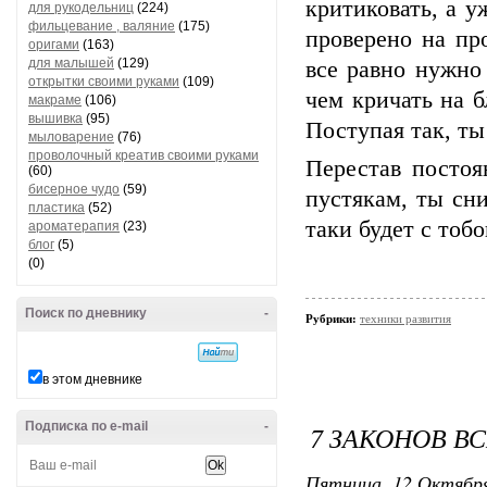
критиковать, а у
для рукодельниц
(224)
фильцевание , валяние
(175)
проверено на пр
оригами
(163)
для малышей
(129)
все равно нужно
открытки своими руками
(109)
чем кричать на б
макраме
(106)
вышивка
(95)
Поступая так, ты
мыловарение
(76)
проволочный креатив своими руками
Перестав постоя
(60)
бисерное чудо
(59)
пустякам, ты сни
пластика
(52)
таки будет с тоб
ароматерапия
(23)
блог
(5)
(0)
Поиск по дневнику
-
Рубрики:
техники развития
в этом дневнике
Подписка по e-mail
-
7 ЗАКОНОВ В
Пятница, 12 Октября