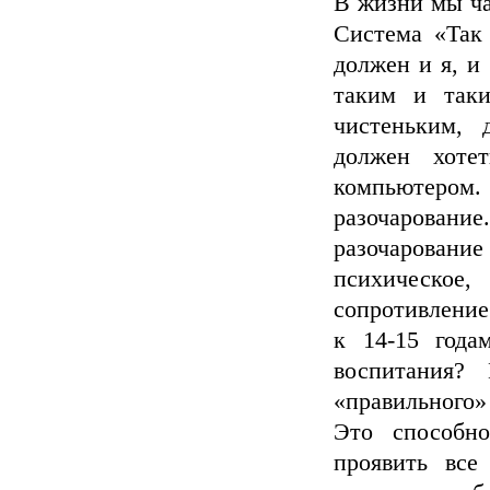
В жизни мы ча
Система «Так
должен и я, и
таким и таки
чистеньким, 
должен хоте
компьютеро
разочарова
разочарование 
психическо
сопротивлени
к 14-15 года
воспитания?
«правильного
Это способн
проявить все