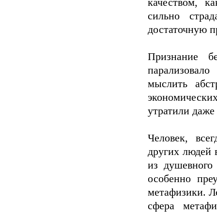
качеством, к
сильно страд
достаточную п
Признание б
парализовало
мыслить абст
экономически
утратили даже
Человек, все
других людей 
из душевного 
особенно пре
метафизики. Л
сфера метаф