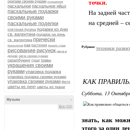
точки
.
оригами своими руками
отношения
пасхальное
пасхальное яйцо
пасхальные подарки
На задней част
своими руками
на средней – 
пасхальные поделки
подарки ко дню
плетеная бусина
св. валентина
подарок на день
прически
св. валентина
рак
растения
психология
рецепт суши
Рубрики:
техники разви
рисование
рисунок
свеча в
дереве
свечи своими руками
скрапбукинг
травы
суши
украшения своими
руками
упаковка подарка
упаковка подарка своими руками
КАК ПРАВИЛЬ
упаковка своими руками
фетр
цветы из лент
цветы из ткани
Суббота, 13 Октября
Музыка
-
Все (10)
знать, как можн
этого за один де