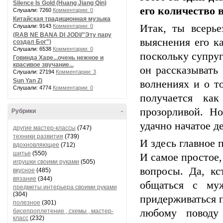
Silence Is Gold (Huang Jiang Qin)
его количество 
Слушали: 7260
Комментарии: 0
Китайская традиционная музыка
Итак, ты всерь
Слушали: 9143
Комментарии: 0
(RAB NE BANA DI JODI/"Эту пару
выяснения его ка
создал Бог")
Слушали: 6538
Комментарии: 0
поскольку супруг
Говинда Харе...очень нежное и
красивое звучание...
он рассказывать 
Слушали: 27194
Комментарии: 3
Sun Yan Zi
волнениях и о то
Слушали: 4774
Комментарии: 0
получается ка
прозорливой. Но
Рубрики
-
удачно начатое д
другие мастер-классы
(747)
техники развития
(739)
И здесь главное 
вдохновляющее
(712)
шитье
(550)
И самое простое,
игрушки своими руками
(505)
вопросы. Да, к
вкусное
(485)
вязание
(344)
общаться с му
предметы интерьера своими руками
(304)
придерживаться 
полезное
(301)
любому поводу
бисепроплетение , схемы , мастер-
класс
(232)