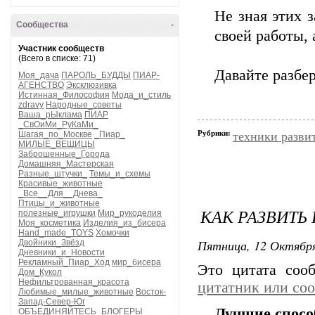
Не зная этих з
Сообщества
-
своей работы, 
Участник сообществ
(Всего в списке: 71)
Давайте разбе
Моя_дача
ПАРОЛЬ_БУДДЫ
ПИАР-
АГЕНСТВО
Эксклюзивка
Истинная_Философия
Мода_и_стиль
zdravy
Народные_советы
Ваша_рЫклама
ПИАР
_СвОиМи_РуКаМи_
Рубрики:
Шагая_по_Москве
_Пиар_
техники разви
МИЛЫЕ_ВЕЩИЦЫ
Заброшенные_Города
Домашняя_Мастерская
Разные_штучки_
Темы_и_схемы
Красивые_животные
_Все__Для__Днева_
Птицы_и_животные
КАК РАЗВИТЬ
полезные_игрушки
Мир_рукоделия
Моя_косметика
Изделия_из_бисера
Hand_made_TOYS
Хомочки
Пятница, 12 Октября
Двойники_Звёзд
Дневники_и_Новости
Рекламный_Пиар_Ход
мир_бисера
Это цитата со
Дом_Кукол
Нефильтрованная_красота
цитатник или со
Любимые_милые_животные
Восток-
Запад-Север-Юг
Лучшие спосо
ОБЪЕДИНЯЙТЕСЬ_БЛОГЕРЫ