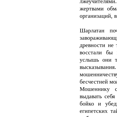
лжеучителями.
жертвами обм
организаций, 
Шарлатан по
завораживаю
древности не 
восстали бы 
услышь они т
высказывания.
мошенничест
бесчестней мо
Мошеннику с
выдавать себя
бойко и убед
египетских та