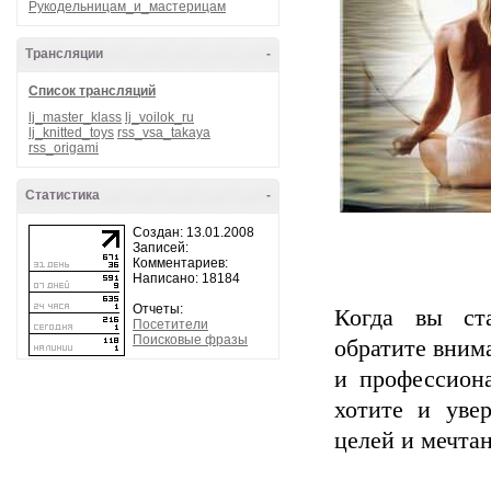
Рукодельницам_и_мастерицам
Трансляции
-
Список трансляций
lj_master_klass
lj_voilok_ru
lj_knitted_toys
rss_vsa_takaya
rss_origami
Статистика
-
Создан: 13.01.2008
Записей:
Комментариев:
Написано: 18184
Отчеты:
Когда вы ста
Посетители
Поисковые фразы
обратите вним
и профессиона
хотите и уве
целей и мечта