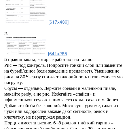
[617x439]
2.
[641x285]
5 правил заказа, которые работают на талию
Рис — под контроль. Попросите тонкий слой или замените
на бурый/киноа (если заведение предлагает). Уменьшение
риса на 30% сразу снижает калорийность и гликемическую
нагрузку.
Соусы — отдельно. Держите соевый в маленькой пиале,
макайте рыбу, а не рис. Избегайте «спайси» и
«фирменных» соусов: в них часто скрыт сахар и майонез.
Добавьте объём без калорий. Мисо-суп, эдамаме, салат из
чуки или водорослей вакаме дают сытность, белок и
клетчатку, не перегружая рацион.
Порция имеет значение. 6–8 роллов + лёгкий гарнир =
сбалансированный приём пищи. Сеты на 20+ штук «на