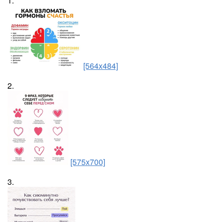
1.
[564x484]
2.
[575x700]
3.