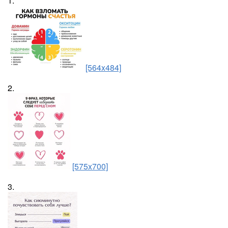
1.
[564x484]
2.
[575x700]
3.