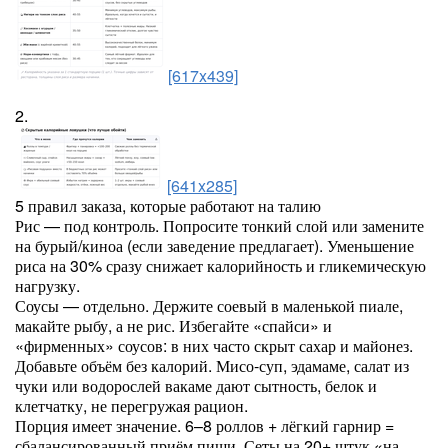
[617x439]
2.
[641x285]
5 правил заказа, которые работают на талию
Рис — под контроль. Попросите тонкий слой или замените
на бурый/киноа (если заведение предлагает). Уменьшение
риса на 30% сразу снижает калорийность и гликемическую
нагрузку.
Соусы — отдельно. Держите соевый в маленькой пиале,
макайте рыбу, а не рис. Избегайте «спайси» и
«фирменных» соусов: в них часто скрыт сахар и майонез.
Добавьте объём без калорий. Мисо-суп, эдамаме, салат из
чуки или водорослей вакаме дают сытность, белок и
клетчатку, не перегружая рацион.
Порция имеет значение. 6–8 роллов + лёгкий гарнир =
сбалансированный приём пищи. Сеты на 20+ штук «на