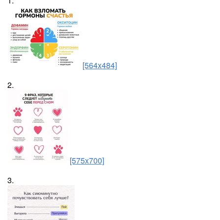
1.
[564x484]
2.
[575x700]
3.