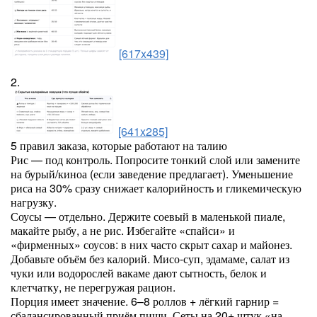
[617x439]
2.
[641x285]
5 правил заказа, которые работают на талию
Рис — под контроль. Попросите тонкий слой или замените
на бурый/киноа (если заведение предлагает). Уменьшение
риса на 30% сразу снижает калорийность и гликемическую
нагрузку.
Соусы — отдельно. Держите соевый в маленькой пиале,
макайте рыбу, а не рис. Избегайте «спайси» и
«фирменных» соусов: в них часто скрыт сахар и майонез.
Добавьте объём без калорий. Мисо-суп, эдамаме, салат из
чуки или водорослей вакаме дают сытность, белок и
клетчатку, не перегружая рацион.
Порция имеет значение. 6–8 роллов + лёгкий гарнир =
сбалансированный приём пищи. Сеты на 20+ штук «на