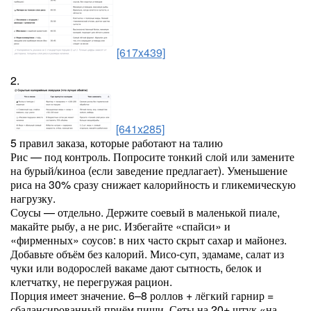
[617x439]
2.
[641x285]
5 правил заказа, которые работают на талию
Рис — под контроль. Попросите тонкий слой или замените
на бурый/киноа (если заведение предлагает). Уменьшение
риса на 30% сразу снижает калорийность и гликемическую
нагрузку.
Соусы — отдельно. Держите соевый в маленькой пиале,
макайте рыбу, а не рис. Избегайте «спайси» и
«фирменных» соусов: в них часто скрыт сахар и майонез.
Добавьте объём без калорий. Мисо-суп, эдамаме, салат из
чуки или водорослей вакаме дают сытность, белок и
клетчатку, не перегружая рацион.
Порция имеет значение. 6–8 роллов + лёгкий гарнир =
сбалансированный приём пищи. Сеты на 20+ штук «на