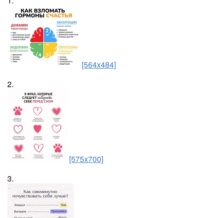
1.
[564x484]
2.
[575x700]
3.