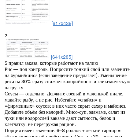
[617x439]
2.
[641x285]
5 правил заказа, которые работают на талию
Рис — под контроль. Попросите тонкий слой или замените
на бурый/киноа (если заведение предлагает). Уменьшение
риса на 30% сразу снижает калорийность и гликемическую
нагрузку.
Соусы — отдельно. Держите соевый в маленькой пиале,
макайте рыбу, а не рис. Избегайте «спайси» и
«фирменных» соусов: в них часто скрыт сахар и майонез.
Добавьте объём без калорий. Мисо-суп, эдамаме, салат из
чуки или водорослей вакаме дают сытность, белок и
клетчатку, не перегружая рацион.
Порция имеет значение. 6–8 роллов + лёгкий гарнир =
сбалансированный приём пищи. Сеты на 20+ штук «на