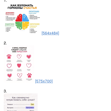
1.
[564x484]
2.
[575x700]
3.