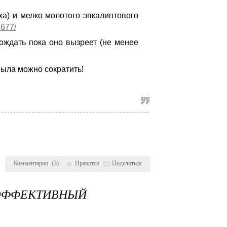
а) и мелко молотого эвкалиптового
8677/
ождать пока оно вызреет (не менее
мыла можно сократить!
Комментарии
(
3
)
Нравится
Поделиться
ЭФФЕКТИВНЫЙ