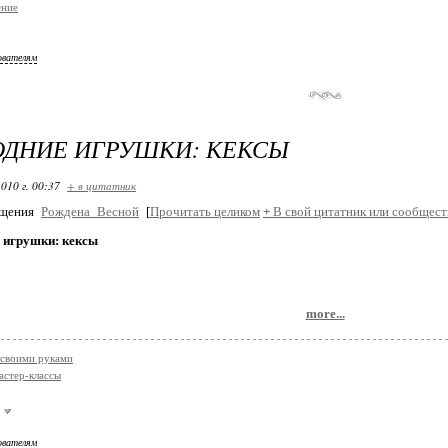
ение
ователям
ОДНИЕ ИГРУШКИ: КЕКСЫ
010 г. 00:37
+ в цитатник
бщения
Рождена_Весной
[
Прочитать целиком
+
В свой цитатник или сообщест
 игрушки: кексы
more...
своими руками
астер-классы
ователям