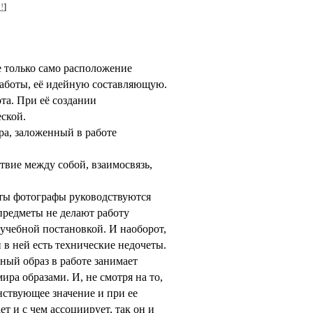
!
]
 только само расположение
 работы, её идейную составляющую.
та. При её создании
ской.
ра, заложенный в работе
твие между собой, взаимосвязь,
боты фотографы руководствуются
предметы не делают работу
 учебной постановкой. И наоборот,
 в ней есть технические недочеты.
ный образ в работе занимает
а образами. И, не смотря на то,
нствующее значение и при ее
т и с чем ассоциирует, так он и