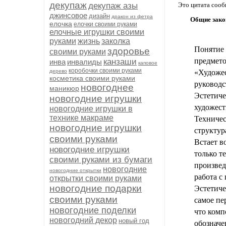
декупаж
декупаж азы
Это цитата соо
джинсовое
дизайн
дракон из фетра
Общие зако
елочка
елочки своими руками
елочные игрушки своими
руками
жизнь
заколка
Понятие 
здоровье
своими руками
предмето
канзаши
инва
инвалиды
каповое
коробочки своими руками
дерево
«Художес
косметика своими руками
руководс
новогоднее
маникюр
Эстетиче
новогодние игрушки
художест
новогодние игрушки в
технике макраме
Техничес
новогодние игрушки
структур
своими руками
Встает в
новогодние игрушки
только т
своими руками из бумаги
произвед
новогодние
новогодние открытки
работа с
открытки своими руками
новогодние подарки
Эстетиче
своими руками
самое пе
новогодние поделки
что комп
новогодний декор
новый год
обозначе