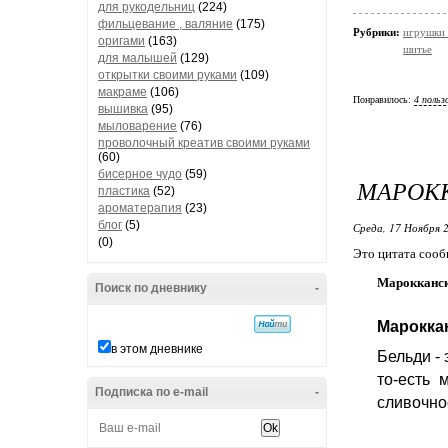
для рукодельниц
(224)
фильцевание , валяние
(175)
Рубрики:
игрушки 
оригами
(163)
шитье
для малышей
(129)
открытки своими руками
(109)
макраме
(106)
Понравилось:
4 польз
вышивка
(95)
мыловарение
(76)
проволочный креатив своими руками
(60)
бисерное чудо
(59)
МАРОКК
пластика
(52)
ароматерапия
(23)
блог
(5)
Среда, 17 Ноября 2
(0)
Это цитата соо
Марокканск
Поиск по дневнику
-
Марокка
в этом дневнике
Бельди -
то-есть 
Подписка по e-mail
-
сливочно