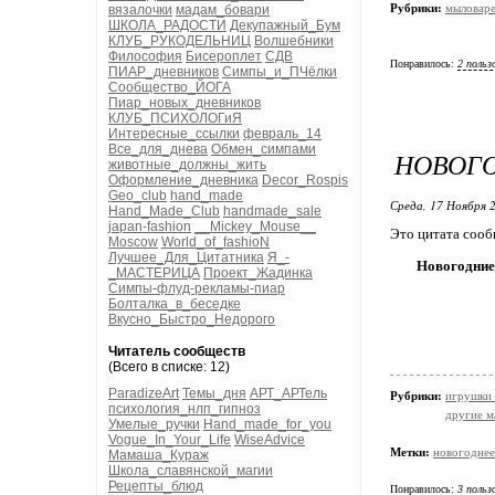
Рубрики:
мыловар
вязалочки
мадам_бовари
ШКОЛА_РАДОСТИ
Декупажный_Бум
КЛУБ_РУКОДЕЛЬНИЦ
Волшебники
Философия
Бисероплет
СДВ
Понравилось:
2 польз
ПИАР_дневников
Симпы_и_ПЧёлки
Сообщество_ЙОГА
Пиар_новых_дневников
КЛУБ_ПСИХОЛОГиЯ
Интересные_ссылки
февраль_14
Все_для_днева
Обмен_симпами
НОВОГ
животные_должны_жить
Оформление_дневника
Decor_Rospis
Geo_club
hand_made
Среда, 17 Ноября 2
Hand_Made_Club
handmade_sale
japan-fashion
__Mickey_Mouse__
Это цитата соо
Moscow
World_of_fashioN
Лучшее_Для_Цитатника
Я_-
Новогодние
_МАСТЕРИЦА
Проект_Жадинка
Симпы-флуд-рекламы-пиар
Болталка_в_беседке
Вкусно_Быстро_Недорого
Читатель сообществ
(Всего в списке: 12)
ParadizeArt
Темы_дня
АРТ_АРТель
Рубрики:
игрушки 
психология_нлп_гипноз
другие м
Умелые_ручки
Hand_made_for_you
Vogue_In_Your_Life
WiseAdvice
Метки:
новогоднее
Мамаша_Кураж
Школа_славянской_магии
Рецепты_блюд
Понравилось:
3 польз