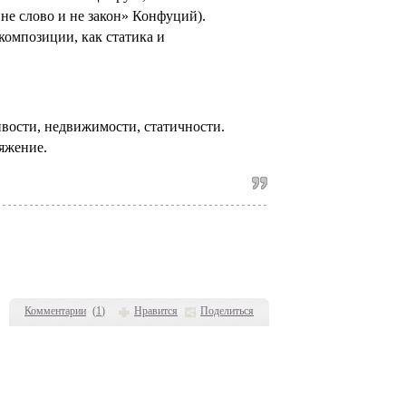
 не слово и не закон» Конфуций).
композиции, как статика и
вости, недвижимости, статичности.
яжение.
Комментарии
(
1
)
Нравится
Поделиться