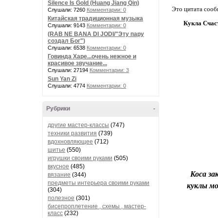
Silence Is Gold (Huang Jiang Qin)
Это цитата соо
Слушали: 7260
Комментарии: 0
Китайская традиционная музыка
Кукла Счаст
Слушали: 9143
Комментарии: 0
(RAB NE BANA DI JODI/"Эту пару
создал Бог")
Слушали: 6538
Комментарии: 0
Говинда Харе...очень нежное и
красивое звучание...
Слушали: 27194
Комментарии: 3
Sun Yan Zi
Слушали: 4774
Комментарии: 0
Рубрики
-
другие мастер-классы
(747)
техники развития
(739)
вдохновляющее
(712)
шитье
(550)
игрушки своими руками
(505)
вкусное
(485)
Коса за
вязание
(344)
предметы интерьера своими руками
куклы мо
(304)
полезное
(301)
бисепроплетение , схемы , мастер-
класс
(232)