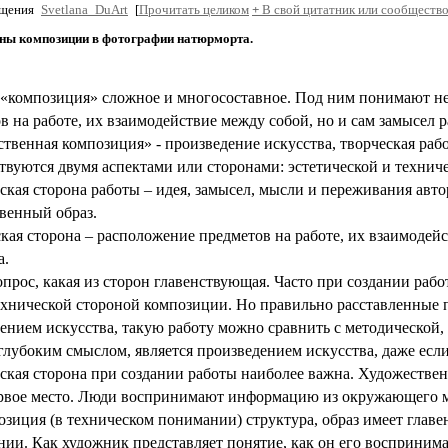
бщения
Svetlana_DuArt
[
Прочитать целиком
+
В свой цитатник или сообщество
ны композиции в фотографии натюрморта.
«композиция» сложное и многосоставное. Под ним понимают не
в на работе, их взаимодействие между собой, но и сам замысел
твенная композиция» - произведение искусства, творческая рабо
твуются двумя аспектами или сторонами: эстетической и техниче
ская сторона работы – идея, замысел, мысли и переживания авто
венный образ.
кая сторона – расположение предметов на работе, их взаимодейс
а.
опрос, какая из сторон главенствующая. Часто при создании ра
ехнической стороной композиции. Но правильно расставленные 
ением искусства, такую работу можно сравнить с методической,
 глубоким смыслом, является произведением искусства, даже если
ская сторона при создании работы наиболее важна. Художествен
рвое место. Люди воспринимают информацию из окружающего мир
озиция (в техническом понимании) структура, образ имеет главе
нии. Как художник представляет понятие, как он его воспринимае