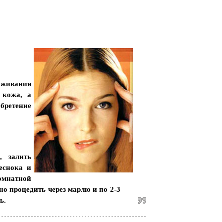
аживания
 кожа, а
бретение
, залить
еснока и
омнатной
но процедить через марлю и по 2-3
ь.