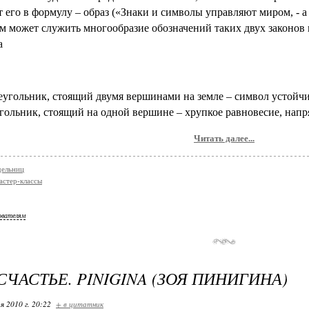
т его в формулу – образ («Знаки и символы управляют миром, - а
 может служить многообразие обозначений таких двух законов 
а
еугольник, стоящий двумя вершинами на земле – символ устойчи
гольник, стоящий на одной вершине – хрупкое равновесие, напр
Читать далее...
дельниц
астер-классы
ователям
СЧАСТЬЕ. PINIGINA (ЗОЯ ПИНИГИНА)
я 2010 г. 20:22
+ в цитатник