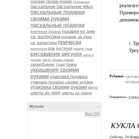
оригами своими руками
отношения
реализуе
пасхальное
пасхальное яйцо
пасхальные подарки
Примером
своими руками
динамик
пасхальные поделки
подарки ко дню
плетеная бусина
св. валентина
подарок на день
прически
св. валентина
Тр
рак
растения
психология
рецепт суши
Треу
рисование
рисунок
свеча в
дереве
свечи своими руками
скрапбукинг
травы
суши
украшения своими
руками
упаковка подарка
Рубрики:
для руко
другие м
упаковка подарка своими руками
упаковка своими руками
фетр
цветы из лент
цветы из ткани
Понравилось:
3 польз
Музыка
-
Все (10)
КУКЛА 
Суббота, 20 Ноябр