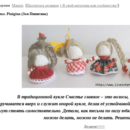
бщения
Manini
[
Прочитать целиком
+
В свой цитатник или сообщество!
]
ье. Pinigina (Зоя Пинигина)
В традиционной кукле Счастье главное − это волосы, 
кручивается вверх и служит опорой кукле, делая её устойчив
гут стоять самостоятельно. Детали, как тесьма по низу юбки 
можно делать, можно не делать. Решени
Делаем>>>>