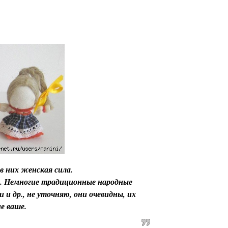
в них женская сила.
ой. Немногие традиционные народные
и др., не уточняю, они очевидны, их
е ваше.