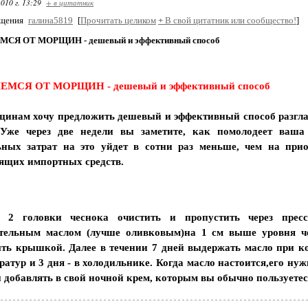
010 г. 13:29
+ в цитатник
бщения
галина5819
[
Прочитать целиком
+
В свой цитатник или сообщество!
]
СЯ ОТ МОРЩИН - дешевый и эффективный способ
ЕМСЯ ОТ МОРЩИН - дешевый и эффективный способ
щинам хочу предложить дешевый и эффективный способ разгл
Уже через две недели вы заметите, как помолодеет ваша
ьных затрат на это уйдет в сотни раз меньше, чем на прио
ящих импортных средств.
, 2 головки чеснока очистить и пропустить через пресс
ительным маслом (лучше оливковым)на 1 см выше уровня ч
ть крышкой. Далее в течении 7 дней выдержать масло при к
ратур и 3 дня - в холодильнике. Когда масло настоится,его нуж
 добавлять в свой ночной крем, которым вы обычно пользуетес