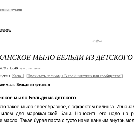
своими руками
ователям
АНСКОЕ МЫЛО БЕЛЬДИ ИЗ ДЕТСКОГО
010 г. 15:49
+ в цитатник
бщения
Katra_I
[
Прочитать целиком
+
В свой цитатник или сообщество!
]
ое мыло Бельди из детского
нское мыло Бельди из детского
 это такое мыло своеобразное, с эффектом пилинга.
Изнача
мылом для марокканской бани. Наносить его надо на р
е масло. Такая бурая паста с густо намешанным внутрь мол