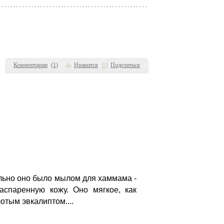
Комментарии
(
1
)
Нравится
Поделиться
льно оно было мылом для хаммама -
аспаренную кожу. Оно мягкое, как
отым эвкалиптом....