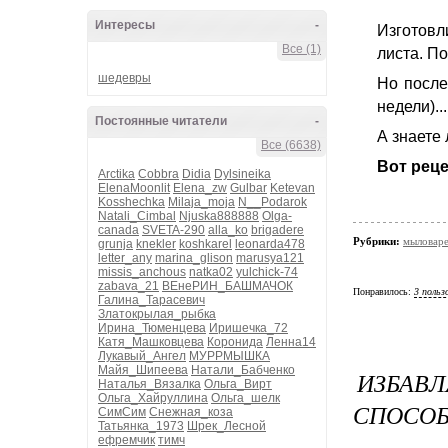
Интересы
-
Изготовл
Все (1)
листа. П
шедевры
Но после
недели)...
Постоянные читатели
-
А знаете 
Все (6638)
Вот
Arctika
Cobbra
Didia
Dylsineika
ElenaMoonlit
Elena_zw
Gulbar
Ketevan
Kosshechka
Milaja_moja
N__Podarok
Natali_Cimbal
Njuska888888
Olga-
canada
SVETA-290
alla_ko
brigadere
Рубрики:
мыловар
grunja
knekler
koshkarel
leonarda478
letter_any
marina_glison
marusya121
missis_anchous
natka02
yulchick-74
zabava_21
ВЕнеРИН_БАШМАЧОК
Понравилось:
3 польз
Галина_Тарасевич
Златокрылая_рыбка
Ирина_Тюменцева
Иришечка_72
Катя_Машковцева
Коронида
Ленна14
Лукавый_Ангел
МУРРМЫШКА
Майя_Шипеева
Натали_Бабченко
ИЗБАВ
Наталья_Вязалка
Ольга_Вирт
Ольга_Хайруллина
Ольга_шелк
СПОСО
СимСим
Снежная_коза
Татьянка_1973
Шрек_Лесной
ефремчик
тимч