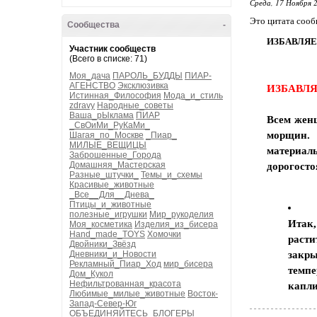
Среда, 17 Ноября 2
Это цитата соо
Сообщества
-
ИЗБАВЛЯЕМ
Участник сообществ
(Всего в списке: 71)
Моя_дача
ПАРОЛЬ_БУДДЫ
ПИАР-
АГЕНСТВО
Эксклюзивка
ИЗБАВЛЯ
Истинная_Философия
Мода_и_стиль
zdravy
Народные_советы
Ваша_рЫклама
ПИАР
Всем жен
_СвОиМи_РуКаМи_
морщин. 
Шагая_по_Москве
_Пиар_
МИЛЫЕ_ВЕЩИЦЫ
материал
Заброшенные_Города
Домашняя_Мастерская
дорогосто
Разные_штучки_
Темы_и_схемы
Красивые_животные
_Все__Для__Днева_
Птицы_и_животные
полезные_игрушки
Мир_рукоделия
Итак
Моя_косметика
Изделия_из_бисера
Hand_made_TOYS
Хомочки
раст
Двойники_Звёзд
Дневники_и_Новости
закры
Рекламный_Пиар_Ход
мир_бисера
темпе
Дом_Кукол
Нефильтрованная_красота
капли
Любимые_милые_животные
Восток-
Запад-Север-Юг
ОБЪЕДИНЯЙТЕСЬ_БЛОГЕРЫ