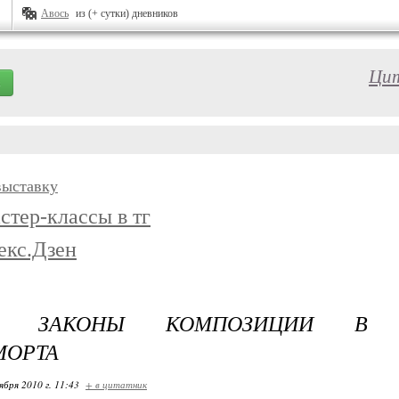
Авось
из (+ сутки) дневников
Цит
выставку
стер-классы в тг
екс.Дзен
Е ЗАКОНЫ КОМПОЗИЦИИ В Ф
МОРТА
ября 2010 г. 11:43
+ в цитатник