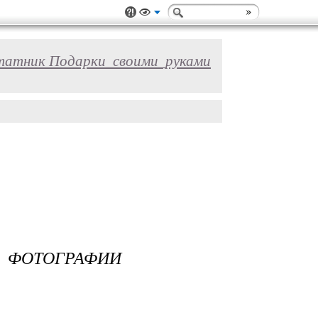
атник Подарки_своими_руками
ОТОГРАФИИ