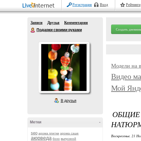
Регистрация
Вход
Рейтинги
Записи
Друзья
Комментарии
Создать дневник
Подарки своими руками
Модели на 
Видео ма
Мой Янд
В друзья
ОБЩИ
НАТЮР
Метки
-
seo
арома плитки
арома саше
Воскресенье, 21 Но
аюрведа
бохо
выпускной